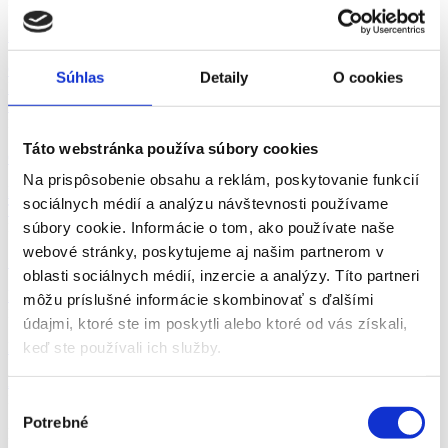
>
Nitriansky kr.
Celá SR
Banskobystrický kraj
Bratislavský kraj
Košický kraj
Súhlas
Detaily
O cookies
Nitriansky kraj
Prešovský kraj
Trenčiansky kraj
Trnavský kraj
Žilinský kraj
>
Táto webstránka používa súbory cookies
Ok. Levice
Na prispôsobenie obsahu a reklám, poskytovanie funkcií
Nitra
Nové Zámky
Šaľa
Levice
Komárno
Zlaté Moravce
sociálnych médií a analýzu návštevnosti používame
Topoľčany
súbory cookie. Informácie o tom, ako používate naše
>
webové stránky, poskytujeme aj našim partnerom v
oblasti sociálnych médií, inzercie a analýzy. Títo partneri
Levice
môžu príslušné informácie skombinovať s ďalšími
>
údajmi, ktoré ste im poskytli alebo ktoré od vás získali,
keď ste používali ich služby.
Manuálna
Administratíva
Manuálna
Obchod-služby
Ostatné
>
Výber
Potrebné
súhlasu
Ponuka už nie je aktívna, nižšie nájdete podobné ponuky