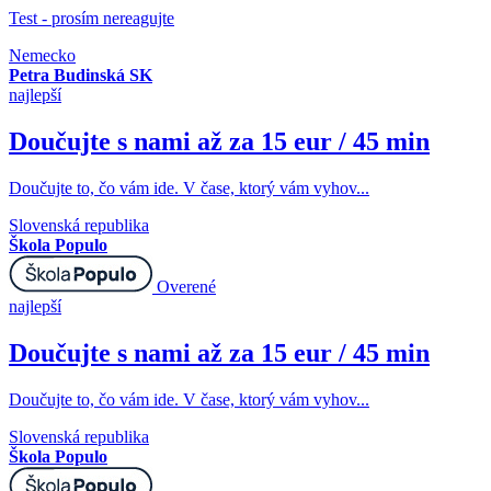
Test - prosím nereagujte
Nemecko
Petra Budinská SK
najlepší
Doučujte s nami až za 15 eur / 45 min
Doučujte to, čo vám ide. V čase, ktorý vám vyhov...
Slovenská republika
Škola Populo
Overené
najlepší
Doučujte s nami až za 15 eur / 45 min
Doučujte to, čo vám ide. V čase, ktorý vám vyhov...
Slovenská republika
Škola Populo