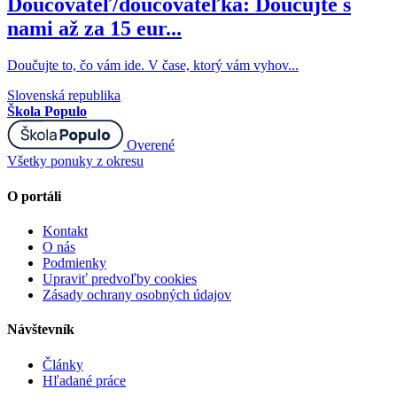
Doučovateľ/doučovateľka: Doučujte s
nami až za 15 eur...
Doučujte to, čo vám ide. V čase, ktorý vám vyhov...
Slovenská republika
Škola Populo
Overené
Všetky ponuky z okresu
O portáli
Kontakt
O nás
Podmienky
Upraviť predvoľby cookies
Zásady ochrany osobných údajov
Návštevník
Články
Hľadané práce