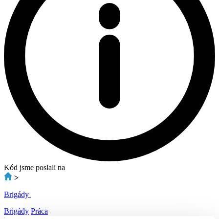
Kód jsme poslali na
>
Brigády
Brigády
Práca