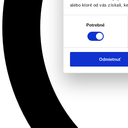
alebo ktoré od vás získali, ke
Výber
Potrebné
súhlasu
Odmietnuť