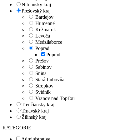
Nitriansky kraj
Prešovský kraj
Bardejov
Humenné
Kežmarok
Levoča
Medzilaborce
Poprad
Poprad
Prešov
Sabinov
Snina
Stará Ľubovňa
Stropkov
Svidník
Vranov nad Topľou
Trenčiansky kraj
Trnavský kraj
Žilinský kraj
KATEGÓRIE
Administratíva