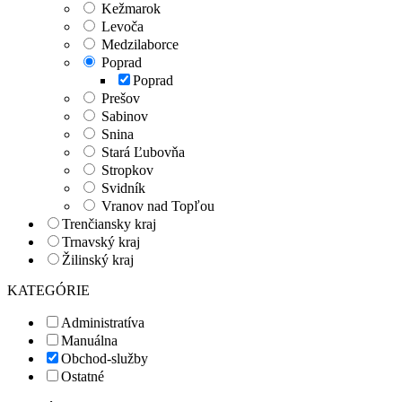
Kežmarok
Levoča
Medzilaborce
Poprad
Poprad
Prešov
Sabinov
Snina
Stará Ľubovňa
Stropkov
Svidník
Vranov nad Topľou
Trenčiansky kraj
Trnavský kraj
Žilinský kraj
KATEGÓRIE
Administratíva
Manuálna
Obchod-služby
Ostatné