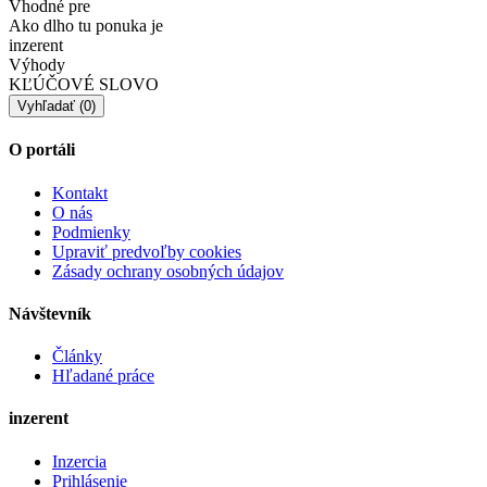
Vhodné pre
Ako dlho tu ponuka je
inzerent
Výhody
KĽÚČOVÉ SLOVO
O portáli
Kontakt
O nás
Podmienky
Upraviť predvoľby cookies
Zásady ochrany osobných údajov
Návštevník
Články
Hľadané práce
inzerent
Inzercia
Prihlásenie