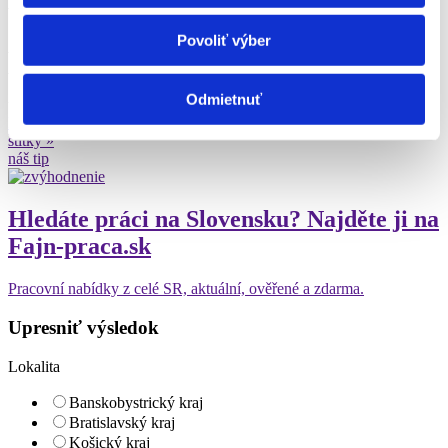
brigády Obchod-služby
0
Povoliť výber
ponúk brigád
Odmietnuť
upresniť vyhľadávanie
Brigády
Prešovský kraj
okres Poprad
Poprad
Obchod-služby
Ďalšie
štítky »
náš tip
Hledáte práci na Slovensku? Najděte ji na
Fajn-praca.sk
Pracovní nabídky z celé SR, aktuální, ověřené a zdarma.
Upresniť výsledok
Lokalita
Banskobystrický kraj
Bratislavský kraj
Košický kraj