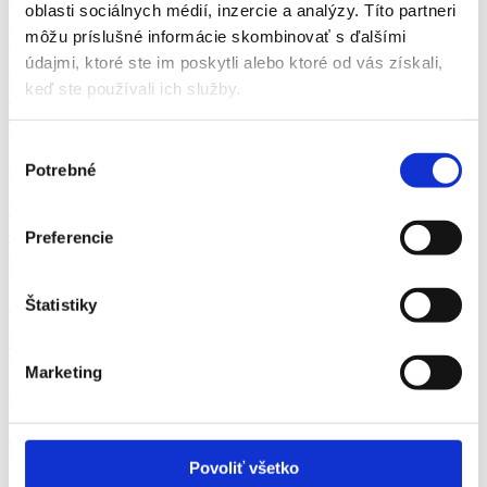
>
oblasti sociálnych médií, inzercie a analýzy. Títo partneri
môžu príslušné informácie skombinovať s ďalšími
Prešovský kr.
údajmi, ktoré ste im poskytli alebo ktoré od vás získali,
Celá SR
Banskobystrický kraj
Bratislavský kraj
Košický kraj
keď ste používali ich služby.
Nitriansky kraj
Prešovský kraj
Trenčiansky kraj
Trnavský kraj
Žilinský kraj
>
Výber
Potrebné
Ok. Poprad
súhlasu
Bardejov
Humenné
Kežmarok
Levoča
Medzilaborce
Poprad
Prešov
Sabinov
Snina
Stará Ľubovňa
Stropkov
Svidník
Vranov nad
Preferencie
Topľou
>
Štatistiky
Poprad
>
Marketing
Obchod-služby
Administratíva
Manuálna
Obchod-služby
Ostatné
>
Povoliť všetko