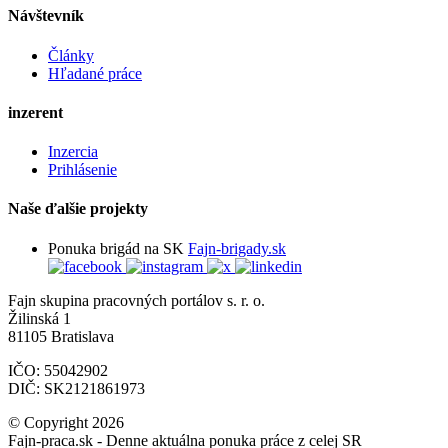
Návštevník
Články
Hľadané práce
inzerent
Inzercia
Prihlásenie
Naše ďalšie projekty
Ponuka brigád na SK
Fajn-brigady.sk
Fajn skupina pracovných portálov s. r. o.
Žilinská 1
81105 Bratislava
IČO: 55042902
DIČ: SK2121861973
© Copyright 2026
Fajn-praca.sk - Denne aktuálna ponuka práce z celej SR