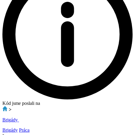
Kód jsme poslali na
>
Brigády
Brigády
Práca