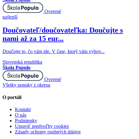
Overené
najlepší
Doučovateľ/doučovateľka: Doučujte s
nami až za 15 eur...
Doučujte to, čo vám ide. V čase, ktorý vám vyhov...
Slovenská republika
Škola Populo
Overené
Všetky ponuky z okresu
O portáli
Kontakt
O nás
Podmienky
Upraviť predvoľby cookies
Zásady ochrany osobných údajov