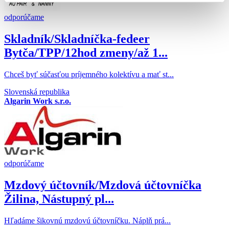
odporúčame
Skladník/Skladníčka-fedeer
Bytča/TPP/12hod zmeny/až 1...
Chceš byť súčasťou príjemného kolektívu a mať st...
Slovenská republika
Algarin Work s.r.o.
odporúčame
Mzdový účtovník/Mzdová účtovníčka
Žilina, Nástupný pl...
​Hľadáme šikovnú mzdovú účtovníčku. Náplň prá...