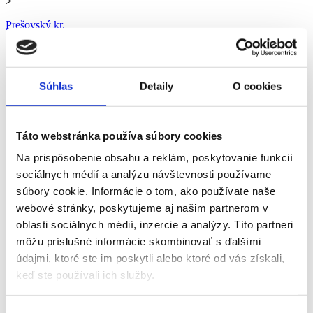
>
Prešovský kr.
Celá SR
Banskobystrický kraj
Bratislavský kraj
Košický kraj
Nitriansky kraj
Prešovský kraj
Trenčiansky kraj
Trnavský kraj
Žilinský kraj
Súhlas
Detaily
O cookies
>
Ok. Prešov
Bardejov
Humenné
Kežmarok
Levoča
Medzilaborce
Poprad
Prešov
Táto webstránka používa súbory cookies
Sabinov
Snina
Stará Ľubovňa
Stropkov
Svidník
Vranov nad
Na prispôsobenie obsahu a reklám, poskytovanie funkcií
Topľou
>
sociálnych médií a analýzu návštevnosti používame
súbory cookie. Informácie o tom, ako používate naše
webové stránky, poskytujeme aj našim partnerom v
Prešov
oblasti sociálnych médií, inzercie a analýzy. Títo partneri
>
môžu príslušné informácie skombinovať s ďalšími
Administratíva
údajmi, ktoré ste im poskytli alebo ktoré od vás získali,
keď ste používali ich služby.
Administratíva
Manuálna
Obchod-služby
Ostatné
>
Výber