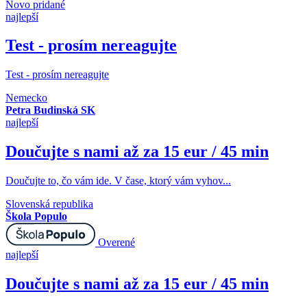
Novo pridané
najlepší
Test - prosím nereagujte
Test - prosím nereagujte
Nemecko
Petra Budinská SK
najlepší
Doučujte s nami až za 15 eur / 45 min
Doučujte to, čo vám ide. V čase, ktorý vám vyhov...
Slovenská republika
Škola Populo
Overené
najlepší
Doučujte s nami až za 15 eur / 45 min