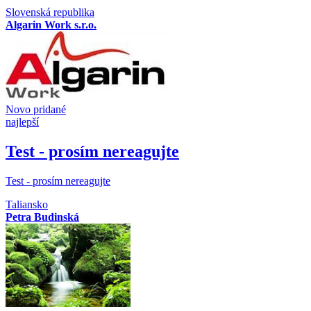
Slovenská republika
Algarin Work s.r.o.
Novo pridané
najlepší
Test - prosím nereagujte
Test - prosím nereagujte
Taliansko
Petra Budinská