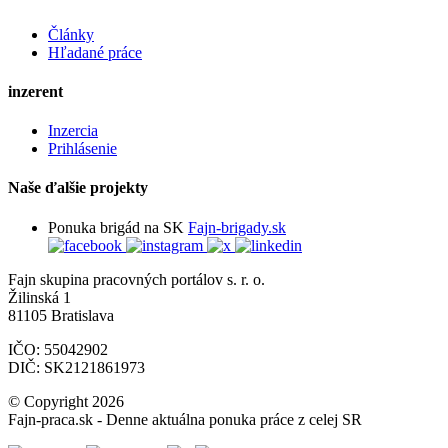
Články
Hľadané práce
inzerent
Inzercia
Prihlásenie
Naše ďalšie projekty
Ponuka brigád na SK
Fajn-brigady.sk
Fajn skupina pracovných portálov s. r. o.
Žilinská 1
81105 Bratislava
IČO: 55042902
DIČ: SK2121861973
© Copyright 2026
Fajn-praca.sk - Denne aktuálna ponuka práce z celej SR