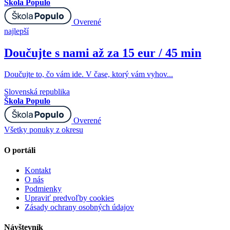
Škola Populo
Overené
najlepší
Doučujte s nami až za 15 eur / 45 min
Doučujte to, čo vám ide. V čase, ktorý vám vyhov...
Slovenská republika
Škola Populo
Overené
Všetky ponuky z okresu
O portáli
Kontakt
O nás
Podmienky
Upraviť predvoľby cookies
Zásady ochrany osobných údajov
Návštevník