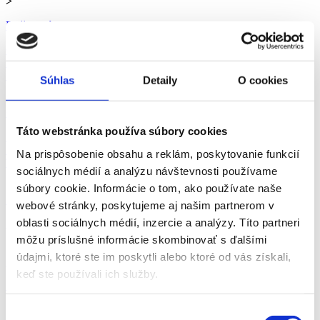
>
Prešovský kr.
Celá SR
Banskobystrický kraj
Bratislavský kraj
Košický kraj
Nitriansky kraj
Prešovský kraj
Trenčiansky kraj
Trnavský kraj
Žilinský kraj
Súhlas
Detaily
O cookies
>
Ok. Prešov
Táto webstránka používa súbory cookies
Bardejov
Humenné
Kežmarok
Levoča
Medzilaborce
Poprad
Prešov
Sabinov
Snina
Stará Ľubovňa
Stropkov
Svidník
Vranov nad
Na prispôsobenie obsahu a reklám, poskytovanie funkcií
Topľou
sociálnych médií a analýzu návštevnosti používame
>
súbory cookie. Informácie o tom, ako používate naše
webové stránky, poskytujeme aj našim partnerom v
oblasti sociálnych médií, inzercie a analýzy. Títo partneri
Prešov
>
môžu príslušné informácie skombinovať s ďalšími
údajmi, ktoré ste im poskytli alebo ktoré od vás získali,
Manuálna
keď ste používali ich služby.
Administratíva
Manuálna
Obchod-služby
Ostatné
>
Výber