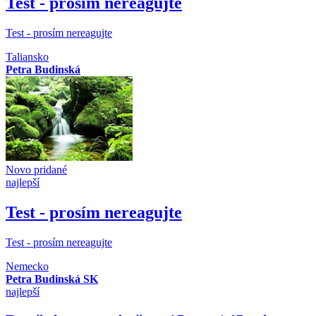
Test - prosím nereagujte
Test - prosím nereagujte
Taliansko
Petra Budinská
Novo pridané
najlepší
Test - prosím nereagujte
Test - prosím nereagujte
Nemecko
Petra Budinská SK
najlepší