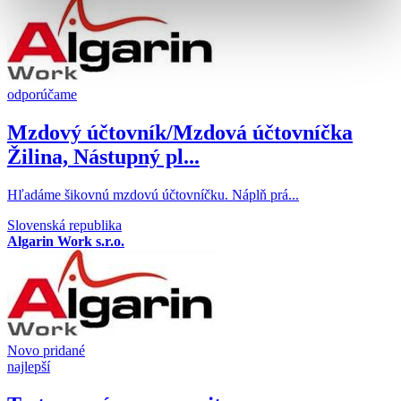
odporúčame
Mzdový účtovník/Mzdová účtovníčka
Žilina, Nástupný pl...
​Hľadáme šikovnú mzdovú účtovníčku. Náplň prá...
Slovenská republika
Algarin Work s.r.o.
Novo pridané
najlepší