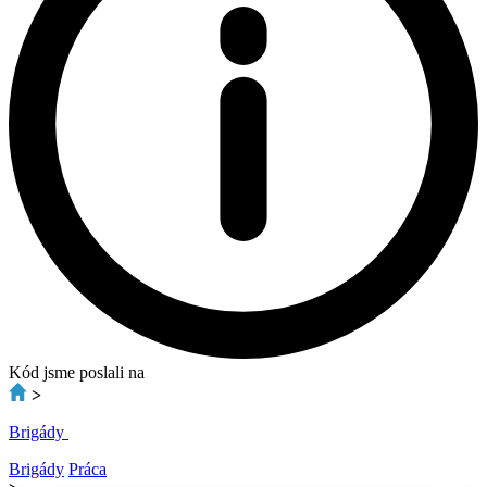
Kód jsme poslali na
>
Brigády
Brigády
Práca