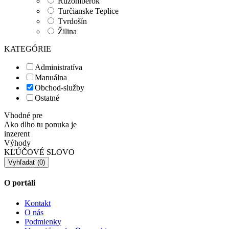
Ružomberok
Turčianske Teplice
Tvrdošín
Žilina
KATEGÓRIE
Administratíva
Manuálna
Obchod-služby
Ostatné
Vhodné pre
Ako dlho tu ponuka je
inzerent
Výhody
KĽÚČOVÉ SLOVO
O portáli
Kontakt
O nás
Podmienky