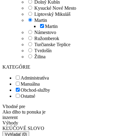
Dolný Kubín
Kysucké Nové Mesto
Liptovský Mikuláš
Martin
Martin
Námestovo
Ružomberok
Turčianske Teplice
Tvrdošín
Žilina
KATEGÓRIE
Administratíva
Manuálna
Obchod-služby
Ostatné
Vhodné pre
Ako dlho tu ponuka je
inzerent
Výhody
KĽÚČOVÉ SLOVO