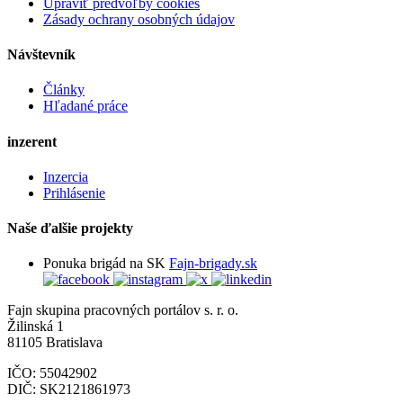
Upraviť predvoľby cookies
Zásady ochrany osobných údajov
Návštevník
Články
Hľadané práce
inzerent
Inzercia
Prihlásenie
Naše ďalšie projekty
Ponuka brigád na SK
Fajn-brigady.sk
Fajn skupina pracovných portálov s. r. o.
Žilinská 1
81105 Bratislava
IČO: 55042902
DIČ: SK2121861973