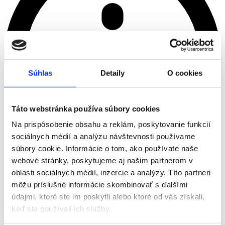
Súhlas
Detaily
O cookies
Táto webstránka používa súbory cookies
Na prispôsobenie obsahu a reklám, poskytovanie funkcií
sociálnych médií a analýzu návštevnosti používame
súbory cookie. Informácie o tom, ako používate naše
webové stránky, poskytujeme aj našim partnerom v
Kód jsme poslali na
oblasti sociálnych médií, inzercie a analýzy. Títo partneri
>
môžu príslušné informácie skombinovať s ďalšími
údajmi, ktoré ste im poskytli alebo ktoré od vás získali,
Brigády
keď ste používali ich služby.
Brigády
Práca