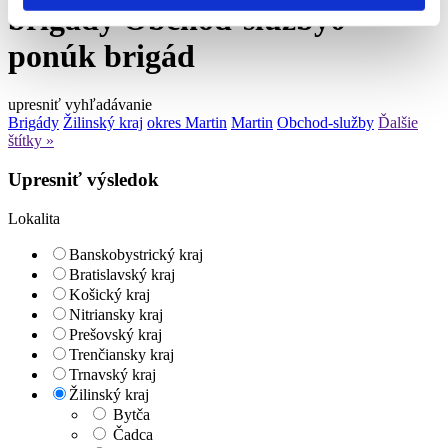
brigády Obchod-služby
0
ponúk brigád
upresniť vyhľadávanie
Brigády
Žilinský kraj
okres Martin
Martin
Obchod-služby
Ďalšie
štítky »
Upresniť výsledok
Lokalita
Banskobystrický kraj
Bratislavský kraj
Košický kraj
Nitriansky kraj
Prešovský kraj
Trenčiansky kraj
Trnavský kraj
Žilinský kraj
Bytča
Čadca