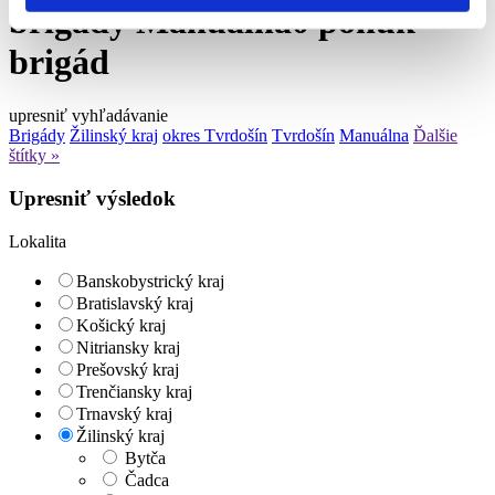
brigády Manuálna
0
ponúk
brigád
upresniť vyhľadávanie
Brigády
Žilinský kraj
okres Tvrdošín
Tvrdošín
Manuálna
Ďalšie
štítky »
Upresniť výsledok
Lokalita
Banskobystrický kraj
Bratislavský kraj
Košický kraj
Nitriansky kraj
Prešovský kraj
Trenčiansky kraj
Trnavský kraj
Žilinský kraj
Bytča
Čadca