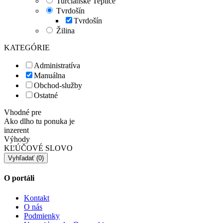
Turčianske Teplice
Tvrdošín
Tvrdošín
Žilina
KATEGÓRIE
Administratíva
Manuálna
Obchod-služby
Ostatné
Vhodné pre
Ako dlho tu ponuka je
inzerent
Výhody
KĽÚČOVÉ SLOVO
O portáli
Kontakt
O nás
Podmienky