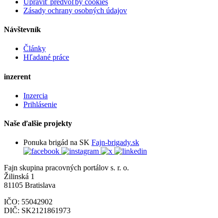
Upraviť predvoľby cookies
Zásady ochrany osobných údajov
Návštevník
Články
Hľadané práce
inzerent
Inzercia
Prihlásenie
Naše ďalšie projekty
Ponuka brigád na SK
Fajn-brigady.sk
Fajn skupina pracovných portálov s. r. o.
Žilinská 1
81105 Bratislava
IČO: 55042902
DIČ: SK2121861973