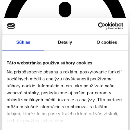
Súhlas
Detaily
O cookies
Táto webstránka používa súbory cookies
Na prispôsobenie obsahu a reklám, poskytovanie funkcií
sociálnych médií a analýzu návštevnosti používame
súbory cookie. Informácie o tom, ako používate naše
webové stránky, poskytujeme aj našim partnerom v
Kód jsme poslali na
oblasti sociálnych médií, inzercie a analýzy. Títo partneri
>
môžu príslušné informácie skombinovať s ďalšími
údajmi, ktoré ste im poskytli alebo ktoré od vás získali,
Brigády
keď ste používali ich služby.
Brigády
Práca