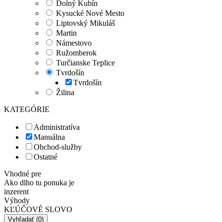
Dolný Kubín
Kysucké Nové Mesto
Liptovský Mikuláš
Martin
Námestovo
Ružomberok
Turčianske Teplice
Tvrdošín
Tvrdošín
Žilina
KATEGÓRIE
Administratíva
Manuálna
Obchod-služby
Ostatné
Vhodné pre
Ako dlho tu ponuka je
inzerent
Výhody
KĽÚČOVÉ SLOVO