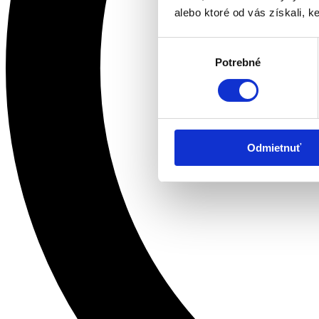
alebo ktoré od vás získali, ke
Výber
Potrebné
súhlasu
Odmietnuť