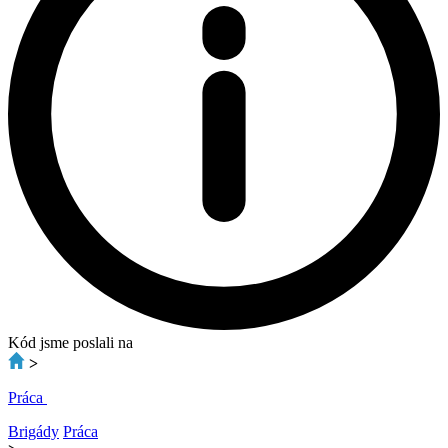
Kód jsme poslali na
>
Práca
Brigády
Práca