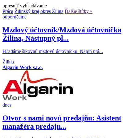
upresniť vyhľadávanie
Práca
Žilinský kraj
okres Žilina
Ďalšie štítky »
odporúčame
Mzdový účtovník/Mzdová účtovníčka
Žilina, Nástupný pl...
​Hľadáme šikovnú mzdovú účtovníčku. Náplň prá...
Žilina
Algarin Work s.r.o.
dnes
Otvor s nami novú predajňu: Asistent
manažéra predajn...