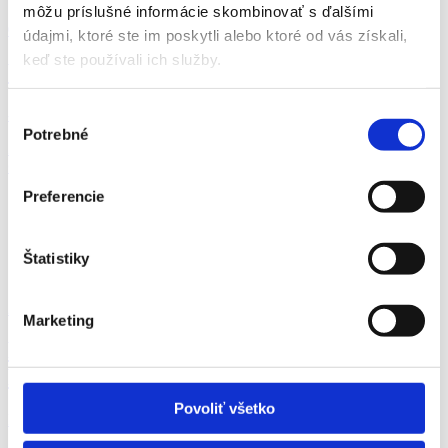
môžu príslušné informácie skombinovať s ďalšími
05.08.2026
údajmi, ktoré ste im poskytli alebo ktoré od vás získali,
keď ste používali ich služby.
Vodič / parkovanie aut
Výber
- presúvať vozidlá na parkovisku - parkovať vozi...
Potrebné
súhlasu
Žilina
Grafton Slovakia s.r.o.
Preferencie
Štatistiky
23.07.2026
Marketing
Pracovník/ pracovníčka v sklade -
Picker/Feeder
Povoliť všetko
Pre nášho klienta obsadzujeme pozíciu v sklade: ...