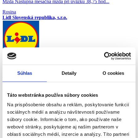
Mzda Nástupná mesačná mzda pri úväzku 38,75 hod...
Rosina
Lidl Slovenská republika, s.r.o.
05.08.2026
Vodič/ Voskovač
Súhlas
Detaily
O cookies
Obsadzujeme pozíciu: voskovanie a parkovanie voz...
Táto webstránka používa súbory cookies
Žilina
Grafton Slovakia s.r.o.
Na prispôsobenie obsahu a reklám, poskytovanie funkcií
sociálnych médií a analýzu návštevnosti používame
súbory cookie. Informácie o tom, ako používate naše
webové stránky, poskytujeme aj našim partnerom v
oblasti sociálnych médií, inzercie a analýzy. Títo partneri