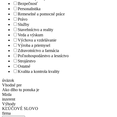
Bezpečnosť
Personalistika
Remeselné a pomocné práce
Právo
Služby
Stavebníctvo a reality
Veda a výskum
Výchova a vzdelávanie
Výroba a priemysel
Zdravotníctvo a farmácia
Poľnohospodárstvo a lesníctvo
Strojárstvo
Ostatné
Kvalita a kontrola kvality
úväzok
Vhodné pre
Ako dlho tu ponuka je
Mzda
inzerent
Výhody
KĽÚČOVÉ SLOVO
firma