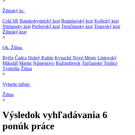
>
Žilinský kr.
Celá SR
Banskobystrický kraj
Bratislavský kraj
Košický kraj
Nitriansky kraj
Prešovský kraj
Trenčiansky kraj
Trnavský kraj
Žilinský kraj
>
Ok. Žilina
Bytča
Čadca
Dolný Kubín
Kysucké Nové Mesto
Liptovský
Mikuláš
Martin
Námestovo
Ružomberok
Turčianske Teplice
Tvrdošín
Žilina
>
Vyberte město
Žilina
>
Výsledok vyhľadávania
6
ponúk práce