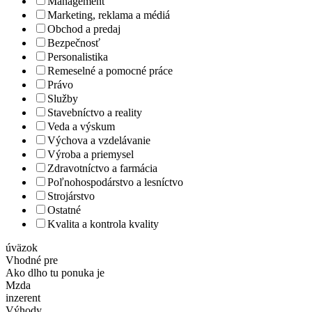
Management
Marketing, reklama a médiá
Obchod a predaj
Bezpečnosť
Personalistika
Remeselné a pomocné práce
Právo
Služby
Stavebníctvo a reality
Veda a výskum
Výchova a vzdelávanie
Výroba a priemysel
Zdravotníctvo a farmácia
Poľnohospodárstvo a lesníctvo
Strojárstvo
Ostatné
Kvalita a kontrola kvality
úväzok
Vhodné pre
Ako dlho tu ponuka je
Mzda
inzerent
Výhody