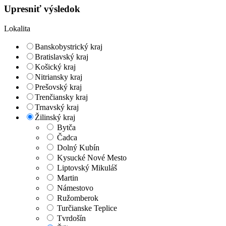
Upresniť výsledok
Lokalita
Banskobystrický kraj
Bratislavský kraj
Košický kraj
Nitriansky kraj
Prešovský kraj
Trenčiansky kraj
Trnavský kraj
Žilinský kraj
Bytča
Čadca
Dolný Kubín
Kysucké Nové Mesto
Liptovský Mikuláš
Martin
Námestovo
Ružomberok
Turčianske Teplice
Tvrdošín