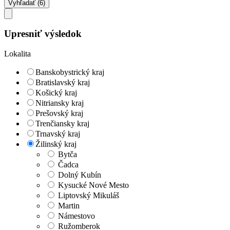
Upresniť výsledok
Lokalita
Banskobystrický kraj
Bratislavský kraj
Košický kraj
Nitriansky kraj
Prešovský kraj
Trenčiansky kraj
Trnavský kraj
Žilinský kraj
Bytča
Čadca
Dolný Kubín
Kysucké Nové Mesto
Liptovský Mikuláš
Martin
Námestovo
Ružomberok