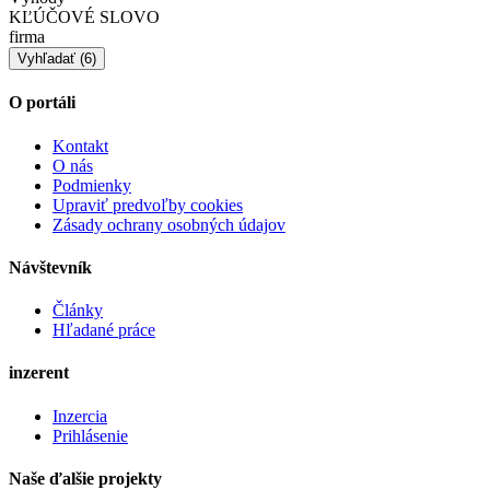
KĽÚČOVÉ SLOVO
firma
O portáli
Kontakt
O nás
Podmienky
Upraviť predvoľby cookies
Zásady ochrany osobných údajov
Návštevník
Články
Hľadané práce
inzerent
Inzercia
Prihlásenie
Naše ďalšie projekty