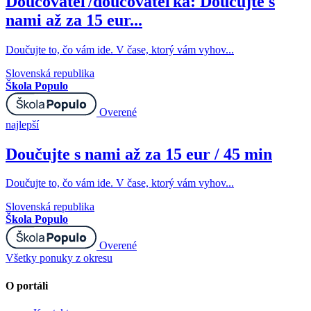
Doučovateľ/doučovateľka: Doučujte s
nami až za 15 eur...
Doučujte to, čo vám ide. V čase, ktorý vám vyhov...
Slovenská republika
Škola Populo
Overené
najlepší
Doučujte s nami až za 15 eur / 45 min
Doučujte to, čo vám ide. V čase, ktorý vám vyhov...
Slovenská republika
Škola Populo
Overené
Všetky ponuky z okresu
O portáli