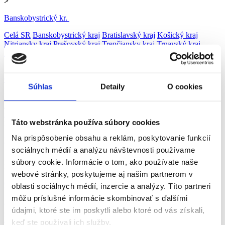
>
Banskobystrický kr.
Celá SR
Banskobystrický kraj
Bratislavský kraj
Košický kraj
Nitriansky kraj
Prešovský kraj
Trenčiansky kraj
Trnavský kraj
Žilinský kraj
>
Ok. Banská Bystrica
Súhlas
Detaily
O cookies
Banská Bystrica
Banská Štiavnica
Brezno
Detva
Krupina
Lučenec
Poltár
Revúca
Rimavská Sobota
Veľký Krtíš
Zvolen
Žarnovica
Žiar
nad Hronom
Táto webstránka používa súbory cookies
>
Na prispôsobenie obsahu a reklám, poskytovanie funkcií
Banská Bystrica
sociálnych médií a analýzu návštevnosti používame
Banská Bystrica
súbory cookie. Informácie o tom, ako používate naše
>
webové stránky, poskytujeme aj našim partnerom v
Obchod a predaj
oblasti sociálnych médií, inzercie a analýzy. Títo partneri
môžu príslušné informácie skombinovať s ďalšími
Administratíva
Automobilový priemysel
Ubytovanie, cestovný ruch,
gastronómia
Chémia a potravinárstvo
Doprava a zásobovanie
údajmi, ktoré ste im poskytli alebo ktoré od vás získali,
Ekonomika
Technika, elektrotechnika, energetika
Bankovníctvo a
keď ste používali ich služby.