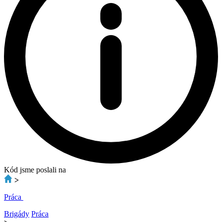
Kód jsme poslali na
>
Práca
Brigády
Práca