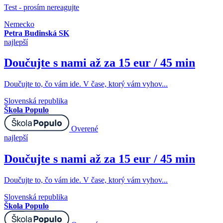
Test - prosím nereagujte
Nemecko
Petra Budinská SK
najlepší
Doučujte s nami až za 15 eur / 45 min
Doučujte to, čo vám ide. V čase, ktorý vám vyhov...
Slovenská republika
Škola Populo
Overené
najlepší
Doučujte s nami až za 15 eur / 45 min
Doučujte to, čo vám ide. V čase, ktorý vám vyhov...
Slovenská republika
Škola Populo