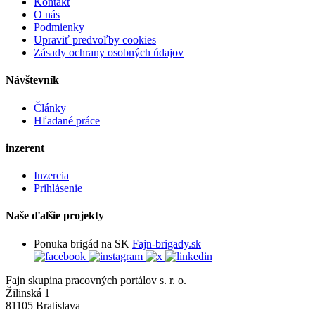
Kontakt
O nás
Podmienky
Upraviť predvoľby cookies
Zásady ochrany osobných údajov
Návštevník
Články
Hľadané práce
inzerent
Inzercia
Prihlásenie
Naše ďalšie projekty
Ponuka brigád na SK
Fajn-brigady.sk
Fajn skupina pracovných portálov s. r. o.
Žilinská 1
81105 Bratislava