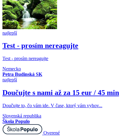
najlepší
Test - prosím nereagujte
Test - prosím nereagujte
Nemecko
Petra Budinská SK
najlepší
Doučujte s nami až za 15 eur / 45 min
Doučujte to, čo vám ide. V čase, ktorý vám vyhov...
Slovenská republika
Škola Populo
Overené