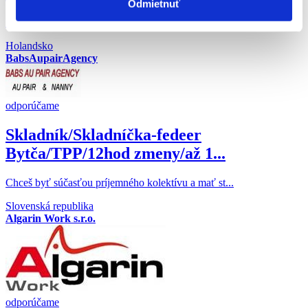
Odmietnuť
Milé overené rodinky v Holandsku majú záujem o A...
Holandsko
BabsAupairAgency
odporúčame
Skladník/Skladníčka-fedeer
Bytča/TPP/12hod zmeny/až 1...
Chceš byť súčasťou príjemného kolektívu a mať st...
Slovenská republika
Algarin Work s.r.o.
odporúčame