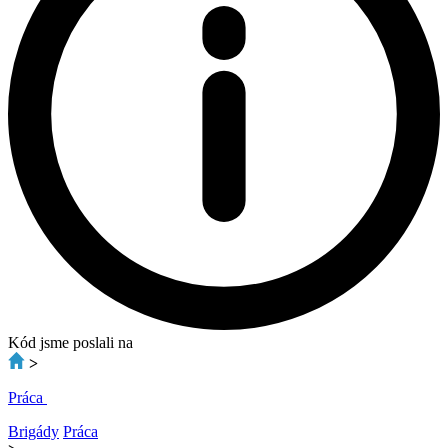
Kód jsme poslali na
>
Práca
Brigády
Práca