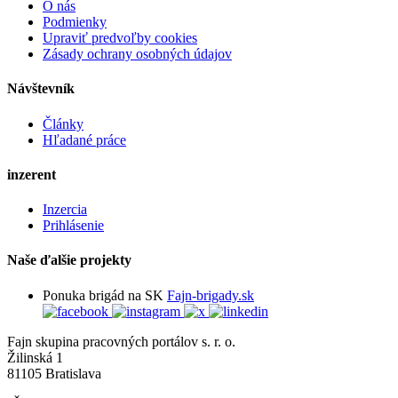
O nás
Podmienky
Upraviť predvoľby cookies
Zásady ochrany osobných údajov
Návštevník
Články
Hľadané práce
inzerent
Inzercia
Prihlásenie
Naše ďalšie projekty
Ponuka brigád na SK
Fajn-brigady.sk
Fajn skupina pracovných portálov s. r. o.
Žilinská 1
81105 Bratislava