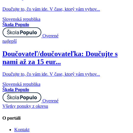
Doučujte to, čo vám ide. V čase, ktorý vám vyhov...
Slovenská republika
Škola Populo
Overené
najlepší
Doučovateľ/doučovateľka: Doučujte s
nami až za 15 eur...
Doučujte to, čo vám ide. V čase, ktorý vám vyhov...
Slovenská republika
Škola Populo
Overené
Všetky ponuky z okresu
O portáli
Kontakt