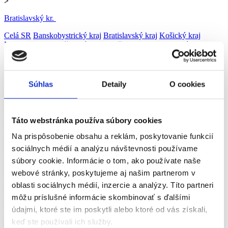
>
Bratislavský kr.
Celá SR
Banskobystrický kraj
Bratislavský kraj
Košický kraj
Nitriansky kraj
Prešovský kraj
Trenčiansky kraj
Trnavský kraj
Žilinský kraj
>
Ok. Bratislava
Súhlas
Detaily
O cookies
Bratislava
Malacky
Pezinok
Senec
>
Táto webstránka používa súbory cookies
Bratislava
Na prispôsobenie obsahu a reklám, poskytovanie funkcií
Bratislava
sociálnych médií a analýzu návštevnosti používame
>
súbory cookie. Informácie o tom, ako používate naše
Management
webové stránky, poskytujeme aj našim partnerom v
oblasti sociálnych médií, inzercie a analýzy. Títo partneri
Administratíva
Automobilový priemysel
Ubytovanie, cestovný ruch,
gastronómia
Chémia a potravinárstvo
Doprava a zásobovanie
môžu príslušné informácie skombinovať s ďalšími
Ekonomika
Technika, elektrotechnika, energetika
Bankovníctvo a
údajmi, ktoré ste im poskytli alebo ktoré od vás získali,
poisťovníctvo
Informačné technológie
Tvorivá práca a kultúra
keď ste používali ich služby.
Management
Marketing, reklama a médiá
Obchod a predaj