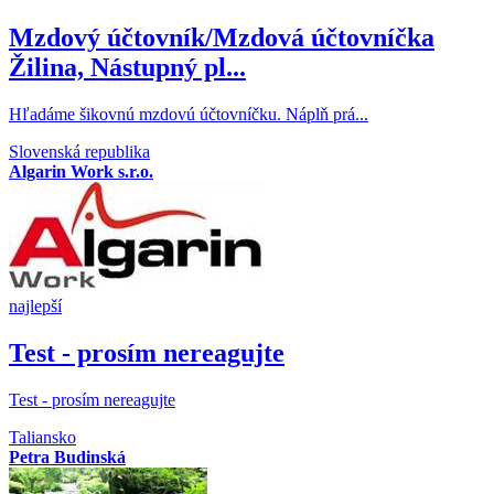
Mzdový účtovník/Mzdová účtovníčka
Žilina, Nástupný pl...
​Hľadáme šikovnú mzdovú účtovníčku. Náplň prá...
Slovenská republika
Algarin Work s.r.o.
najlepší
Test - prosím nereagujte
Test - prosím nereagujte
Taliansko
Petra Budinská