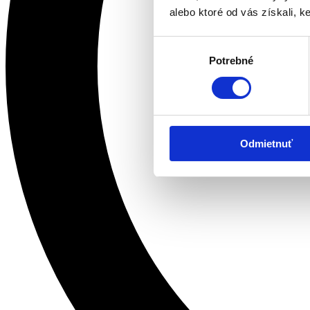
alebo ktoré od vás získali, ke
Výber
Potrebné
súhlasu
Odmietnuť