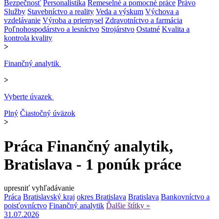
Bezpečnosť
Personalistika
Remeselné a pomocné práce
Právo
Služby
Stavebníctvo a reality
Veda a výskum
Výchova a
vzdelávanie
Výroba a priemysel
Zdravotníctvo a farmácia
Poľnohospodárstvo a lesníctvo
Strojárstvo
Ostatné
Kvalita a
kontrola kvality
>
Finančný analytik
>
Vyberte úvazek
Plný
Čiastočný úväzok
>
Práca Finančný analytik,
Bratislava - 1 ponúk práce
upresniť vyhľadávanie
Práca
Bratislavský kraj
okres Bratislava
Bratislava
Bankovníctvo a
poisťovníctvo
Finančný analytik
Ďalšie štítky »
31.07.2026