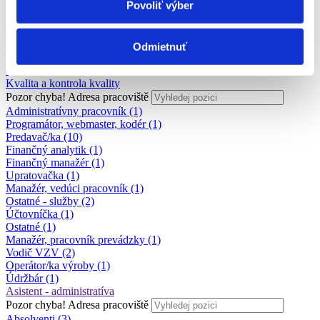
Povoliť výber
Veda a výskum
Výchova a vzdelávanie
Zdravotníctvo a farmácia
Poľnohospodárstvo a lesníctvo
Odmietnuť
Strojárstvo
Ostatné
Kvalita a kontrola kvality
Pozor chyba!
Adresa pracoviště
Administratívny pracovník (1)
Programátor, webmaster, kodér (1)
Predavač/ka (10)
Finančný analytik (1)
Finančný manažér (1)
Upratovačka (1)
Manažér, vedúci pracovník (1)
Ostatné - služby (2)
Účtovníčka (1)
Ostatné (1)
Manažér, pracovník prevádzky (1)
Vodič VZV (2)
Operátor/ka výroby (1)
Údržbár (1)
Asistent - administratíva
Pozor chyba!
Adresa pracoviště
Absolventi (3)