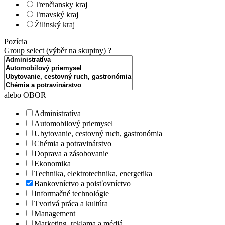
Trenčiansky kraj
Trnavský kraj
Žilinský kraj
Pozícia
Group select (výběr na skupiny)
?
alebo OBOR
Administratíva
Automobilový priemysel
Ubytovanie, cestovný ruch, gastronómia
Chémia a potravinárstvo
Doprava a zásobovanie
Ekonomika
Technika, elektrotechnika, energetika
Bankovníctvo a poisťovníctvo
Informačné technológie
Tvorivá práca a kultúra
Management
Marketing, reklama a médiá