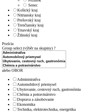
Pezinok
Senec
Košický kraj
Nitriansky kraj
Prešovský kraj
Trenčiansky kraj
Trnavský kraj
Žilinský kraj
Pozícia
Group select (výběr na skupiny)
?
alebo OBOR
Administratíva
Automobilový priemysel
Ubytovanie, cestovný ruch, gastronómia
Chémia a potravinárstvo
Doprava a zásobovanie
Ekonomika
Technika, elektrotechnika, energetika