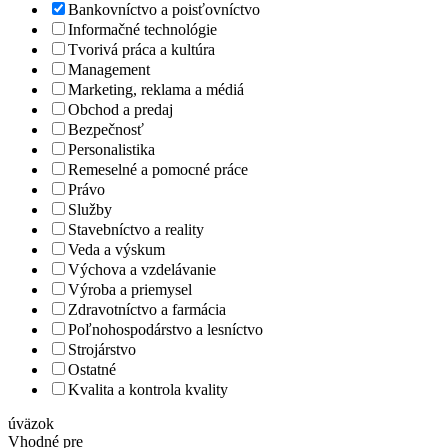
Bankovníctvo a poisťovníctvo
Informačné technológie
Tvorivá práca a kultúra
Management
Marketing, reklama a médiá
Obchod a predaj
Bezpečnosť
Personalistika
Remeselné a pomocné práce
Právo
Služby
Stavebníctvo a reality
Veda a výskum
Výchova a vzdelávanie
Výroba a priemysel
Zdravotníctvo a farmácia
Poľnohospodárstvo a lesníctvo
Strojárstvo
Ostatné
Kvalita a kontrola kvality
úväzok
Vhodné pre