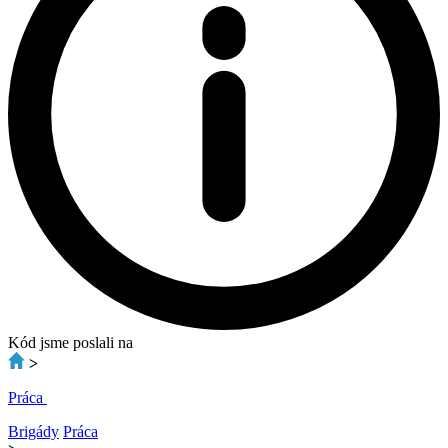
Kód jsme poslali na
>
Práca
Brigády
Práca