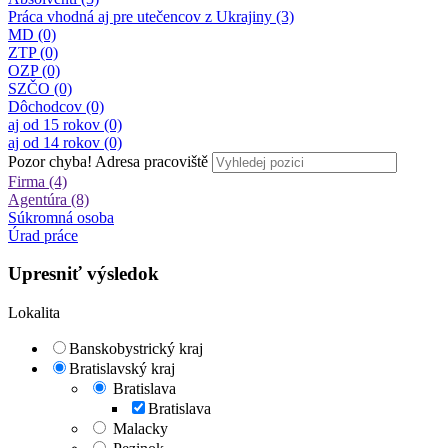
Práca vhodná aj pre utečencov z Ukrajiny (3)
MD (0)
ZTP (0)
OZP (0)
SZČO (0)
Dôchodcov (0)
aj od 15 rokov (0)
aj od 14 rokov (0)
Pozor chyba!
Adresa pracoviště
Firma (4)
Agentúra (8)
Súkromná osoba
Úrad práce
Upresniť výsledok
Lokalita
Banskobystrický kraj
Bratislavský kraj
Bratislava
Bratislava
Malacky