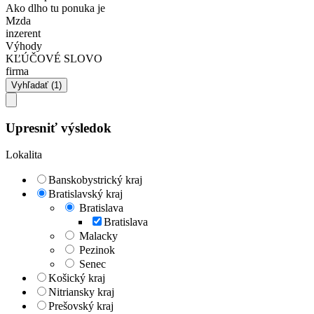
Ako dlho tu ponuka je
Mzda
inzerent
Výhody
KĽÚČOVÉ SLOVO
firma
Upresniť výsledok
Lokalita
Banskobystrický kraj
Bratislavský kraj
Bratislava
Bratislava
Malacky
Pezinok
Senec
Košický kraj
Nitriansky kraj
Prešovský kraj