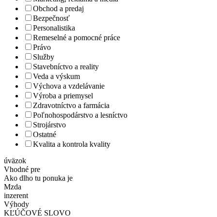
Obchod a predaj
Bezpečnosť
Personalistika
Remeselné a pomocné práce
Právo
Služby
Stavebníctvo a reality
Veda a výskum
Výchova a vzdelávanie
Výroba a priemysel
Zdravotníctvo a farmácia
Poľnohospodárstvo a lesníctvo
Strojárstvo
Ostatné
Kvalita a kontrola kvality
úväzok
Vhodné pre
Ako dlho tu ponuka je
Mzda
inzerent
Výhody
KĽÚČOVÉ SLOVO