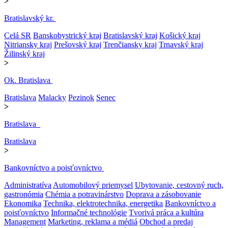
>
Bratislavský kr.
Celá SR
Banskobystrický kraj
Bratislavský kraj
Košický kraj
Nitriansky kraj
Prešovský kraj
Trenčiansky kraj
Trnavský kraj
Žilinský kraj
>
Ok. Bratislava
Bratislava
Malacky
Pezinok
Senec
>
Bratislava
Bratislava
>
Bankovníctvo a poisťovníctvo
Administratíva
Automobilový priemysel
Ubytovanie, cestovný ruch,
gastronómia
Chémia a potravinárstvo
Doprava a zásobovanie
Ekonomika
Technika, elektrotechnika, energetika
Bankovníctvo a
poisťovníctvo
Informačné technológie
Tvorivá práca a kultúra
Management
Marketing, reklama a médiá
Obchod a predaj