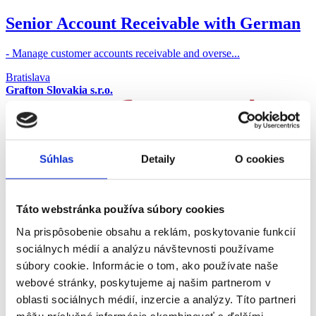
Senior Account Receivable with German
- Manage customer accounts receivable and overse...
Bratislava
Grafton Slovakia s.r.o.
Súhlas
Detaily
O cookies
Všetky ponuky z okresu Bratislava
Táto webstránka používa súbory cookies
Ponuka práce Finančný analytik Bratislava
Na prispôsobenie obsahu a reklám, poskytovanie funkcií
Práca Finančný analytik Bratislava a okolie - vyberte si z viac ako
sociálnych médií a analýzu návštevnosti používame
1+ overených ponúk práce na pozíciu Finančný analytik v meste
súbory cookie. Informácie o tom, ako používate naše
Bratislava za srpen 2026 na pracovnom portáli fajn-praca.sk.
webové stránky, poskytujeme aj našim partnerom v
oblasti sociálnych médií, inzercie a analýzy. Títo partneri
môžu príslušné informácie skombinovať s ďalšími