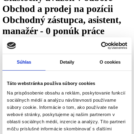
Obchod a prodej na pozícii
Obchodný zástupca, asistent,
manažér - 0 ponúk práce
upresniť vyhľadávanie
Práca
Bratislavský kraj
okres Bratislava
Bratislava
Obchod a predaj
Obchodný zástupca, asistent, manažér
Čiastočný úväzok
Ďalšie
štítky »
Súhlas
Detaily
O cookies
Všetky ponuky z okresu Bratislava
Práca v
Bratislava
na Čiastočný úväzok v odbore
Táto webstránka používa súbory cookies
Obchod a prodej a na pozícii
Obchodný zástupca,
asistent, manažér
- voľné pracovné miesta
Na prispôsobenie obsahu a reklám, poskytovanie funkcií
sociálnych médií a analýzu návštevnosti používame
Ponuky práce v Bratislava na Čiastočný úväzok v odbore Obchod a
súbory cookie. Informácie o tom, ako používate naše
prodej na pozícii Obchodný zástupca, asistent, manažér voľné
miesta - vyberte si z viac ako 0+ overených ponúk práce za srpen
webové stránky, poskytujeme aj našim partnerom v
2026 na pracovnom portáli fajn-praca.sk
oblasti sociálnych médií, inzercie a analýzy. Títo partneri
môžu príslušné informácie skombinovať s ďalšími
Bratislava
Odbory