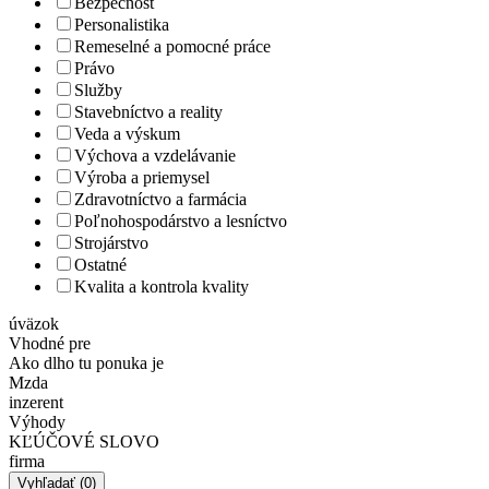
Bezpečnosť
Personalistika
Remeselné a pomocné práce
Právo
Služby
Stavebníctvo a reality
Veda a výskum
Výchova a vzdelávanie
Výroba a priemysel
Zdravotníctvo a farmácia
Poľnohospodárstvo a lesníctvo
Strojárstvo
Ostatné
Kvalita a kontrola kvality
úväzok
Vhodné pre
Ako dlho tu ponuka je
Mzda
inzerent
Výhody
KĽÚČOVÉ SLOVO
firma