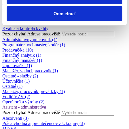
Výchova a vzdelávanie
Zdravotníctvo a farmácia
Poľnohospodárstvo a lesníctvo
Odmietnuť
Strojárstvo
Ostatné
Kvalita a kontrola kvality
Pozor chyba!
Adresa pracoviště
Administratívny pracovník (1)
Programátor, webmaster, kodér (1)
Predavač/ka (10)
Finančný analytik (1)
Finančný manažér (1)
Upratovačka (1)
Manažér, vedúci pracovník (1)
Ostatné - služby (2)
Účtovníčka (1)
Ostatné (1)
Manažér, pracovník prevádzky (1)
Vodič VZV (2)
Operátor/ka výroby (2)
Asistent - administratíva
Pozor chyba!
Adresa pracoviště
Absolventi (3)
Práca vhodná aj pre utečencov z Ukrajiny (3)
MD (0)