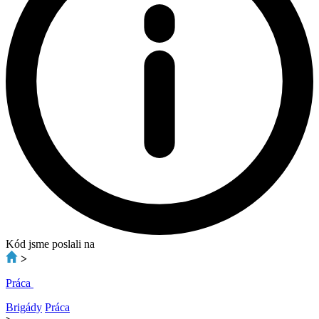
Kód jsme poslali na
>
Práca
Brigády
Práca