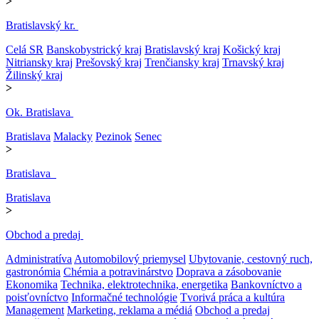
>
Bratislavský kr.
Celá SR
Banskobystrický kraj
Bratislavský kraj
Košický kraj
Nitriansky kraj
Prešovský kraj
Trenčiansky kraj
Trnavský kraj
Žilinský kraj
>
Ok. Bratislava
Bratislava
Malacky
Pezinok
Senec
>
Bratislava
Bratislava
>
Obchod a predaj
Administratíva
Automobilový priemysel
Ubytovanie, cestovný ruch,
gastronómia
Chémia a potravinárstvo
Doprava a zásobovanie
Ekonomika
Technika, elektrotechnika, energetika
Bankovníctvo a
poisťovníctvo
Informačné technológie
Tvorivá práca a kultúra
Management
Marketing, reklama a médiá
Obchod a predaj