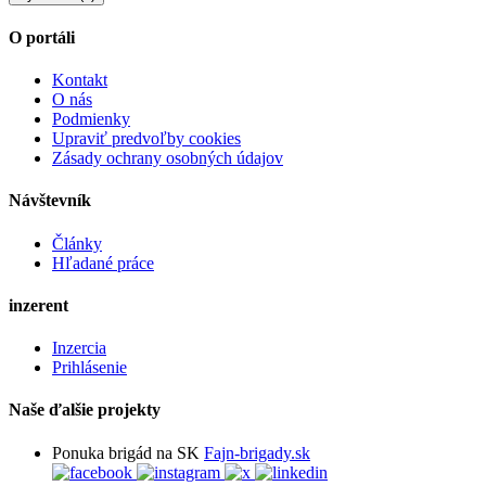
O portáli
Kontakt
O nás
Podmienky
Upraviť predvoľby cookies
Zásady ochrany osobných údajov
Návštevník
Články
Hľadané práce
inzerent
Inzercia
Prihlásenie
Naše ďalšie projekty
Ponuka brigád na SK
Fajn-brigady.sk