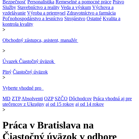
Bezpečnosť
Personalistika
Remeselné a pomocné práce
Právo
Služby
Stavebníctvo a reality
Veda a výskum
Výchova a
vzdelávanie
Výroba a priemysel
Zdravotníctvo a farmácia
Poľnohospodárstvo a lesníctvo
Strojárstvo
Ostatné
Kvalita a
kontrola kvality
>
Obchodný zástupca, asistent, manažér
>
Úvazek Čiastočný úväzok
Plný
Čiastočný úväzok
>
Vyberte vhodné pro
MD
ZTP
Absolventi
OZP
SZČO
Dôchodcov
Práca vhodná aj pre
utečencov z Ukrajiny
aj od 15 rokov
aj od 14 rokov
>
Práca v Bratislava na
Čiastočný úväzok v odbore