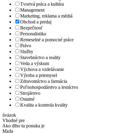
Tvorivá práca a kultúra
Management
Marketing, reklama a médiá
Obchod a predaj
Bezpečnosť
Personalistika
Remeselné a pomocné práce
Právo
Služby
Stavebníctvo a reality
Veda a výskum
Výchova a vzdelávanie
Výroba a priemysel
Zdravotníctvo a farmácia
Poľnohospodárstvo a lesníctvo
Strojárstvo
Ostatné
Kvalita a kontrola kvality
úväzok
Vhodné pre
Ako dlho tu ponuka je
Mzda