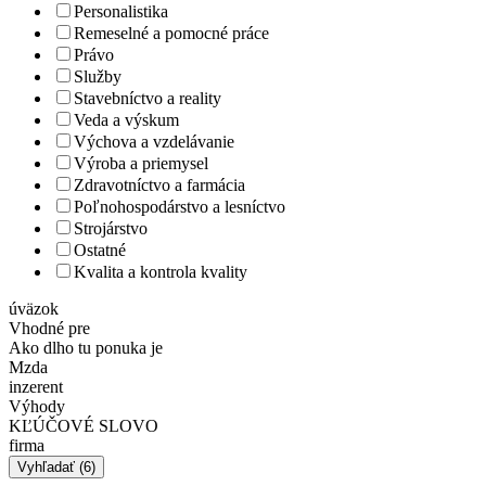
Personalistika
Remeselné a pomocné práce
Právo
Služby
Stavebníctvo a reality
Veda a výskum
Výchova a vzdelávanie
Výroba a priemysel
Zdravotníctvo a farmácia
Poľnohospodárstvo a lesníctvo
Strojárstvo
Ostatné
Kvalita a kontrola kvality
úväzok
Vhodné pre
Ako dlho tu ponuka je
Mzda
inzerent
Výhody
KĽÚČOVÉ SLOVO
firma