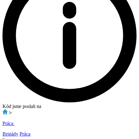
Kód jsme poslali na
>
Práca
Brigády
Práca