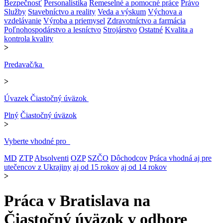
Bezpečnosť
Personalistika
Remeselné a pomocné práce
Právo
Služby
Stavebníctvo a reality
Veda a výskum
Výchova a
vzdelávanie
Výroba a priemysel
Zdravotníctvo a farmácia
Poľnohospodárstvo a lesníctvo
Strojárstvo
Ostatné
Kvalita a
kontrola kvality
>
Predavač/ka
>
Úvazek Čiastočný úväzok
Plný
Čiastočný úväzok
>
Vyberte vhodné pro
MD
ZTP
Absolventi
OZP
SZČO
Dôchodcov
Práca vhodná aj pre
utečencov z Ukrajiny
aj od 15 rokov
aj od 14 rokov
>
Práca v Bratislava na
Čiastočný úväzok v odbore