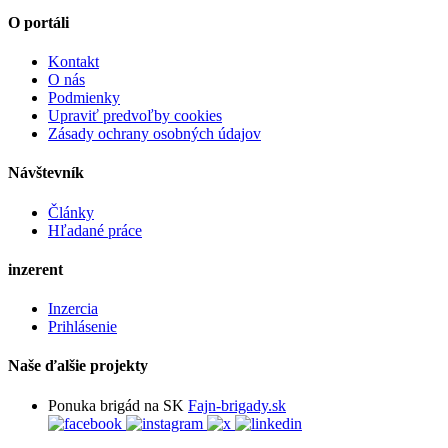
O portáli
Kontakt
O nás
Podmienky
Upraviť predvoľby cookies
Zásady ochrany osobných údajov
Návštevník
Články
Hľadané práce
inzerent
Inzercia
Prihlásenie
Naše ďalšie projekty
Ponuka brigád na SK
Fajn-brigady.sk