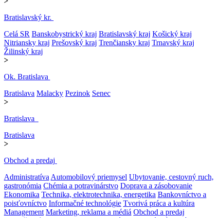
>
Bratislavský kr.
Celá SR
Banskobystrický kraj
Bratislavský kraj
Košický kraj
Nitriansky kraj
Prešovský kraj
Trenčiansky kraj
Trnavský kraj
Žilinský kraj
>
Ok. Bratislava
Bratislava
Malacky
Pezinok
Senec
>
Bratislava
Bratislava
>
Obchod a predaj
Administratíva
Automobilový priemysel
Ubytovanie, cestovný ruch,
gastronómia
Chémia a potravinárstvo
Doprava a zásobovanie
Ekonomika
Technika, elektrotechnika, energetika
Bankovníctvo a
poisťovníctvo
Informačné technológie
Tvorivá práca a kultúra
Management
Marketing, reklama a médiá
Obchod a predaj