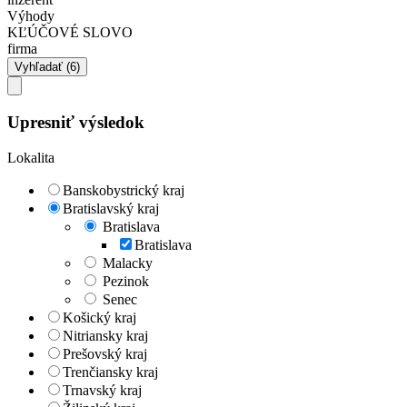
Výhody
KĽÚČOVÉ SLOVO
firma
Upresniť výsledok
Lokalita
Banskobystrický kraj
Bratislavský kraj
Bratislava
Bratislava
Malacky
Pezinok
Senec
Košický kraj
Nitriansky kraj
Prešovský kraj
Trenčiansky kraj
Trnavský kraj