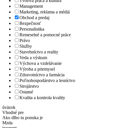
Tvorivá práca a kultúra
Management
Marketing, reklama a médiá
Obchod a predaj
Bezpečnosť
Personalistika
Remeselné a pomocné práce
Právo
Služby
Stavebníctvo a reality
Veda a výskum
Výchova a vzdelávanie
Výroba a priemysel
Zdravotníctvo a farmácia
Poľnohospodárstvo a lesníctvo
Strojárstvo
Ostatné
Kvalita a kontrola kvality
úväzok
Vhodné pre
Ako dlho tu ponuka je
Mzda
inzerent