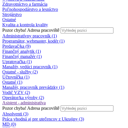
Zdravotníctvo a farmácia
Poľnohospodárstvo a lesníctvo
Strojárstvo
Ostatné
Kvalita a kontrola kvality
Pozor chyba!
Adresa pracoviště
Administratívny pracovník (1)
Programátor, webmaster, kodér (1)
Predavač/ka (9)
Finančný analytik (1)
Finančný manažér (1)
Upratovačka (1)
Manažér, vedúci pracovník (1)
Ostatné - služby (2)
Účtovníčka (1)
Ostatné (1)
Manažér, pracovník prevádzky (1)
Vodič VZV (2)
Operátor/ka výroby (2)
Asistent - administratíva
Pozor chyba!
Adresa pracoviště
Absolventi (3)
Práca vhodná aj pre utečencov z Ukrajiny (3)
MD (0)