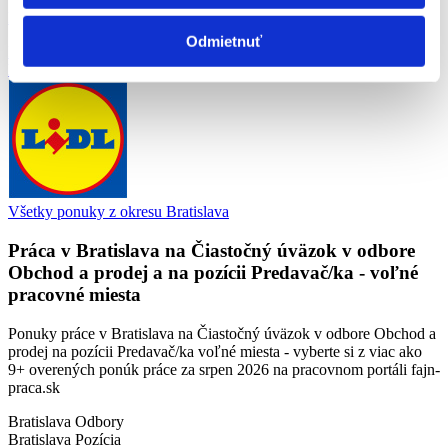
Mzda Nástupná mesačná mzda pri úväzku 38,75 hod...
Odmietnuť
Bratislava
Lidl Slovenská republika, s.r.o.
Všetky ponuky z okresu Bratislava
Práca v
Bratislava
na Čiastočný úväzok v odbore
Obchod a prodej a na pozícii
Predavač/ka
- voľné
pracovné miesta
Ponuky práce v Bratislava na Čiastočný úväzok v odbore Obchod a
prodej na pozícii Predavač/ka voľné miesta - vyberte si z viac ako
9+ overených ponúk práce za srpen 2026 na pracovnom portáli fajn-
praca.sk
Bratislava
Odbory
Bratislava
Pozícia