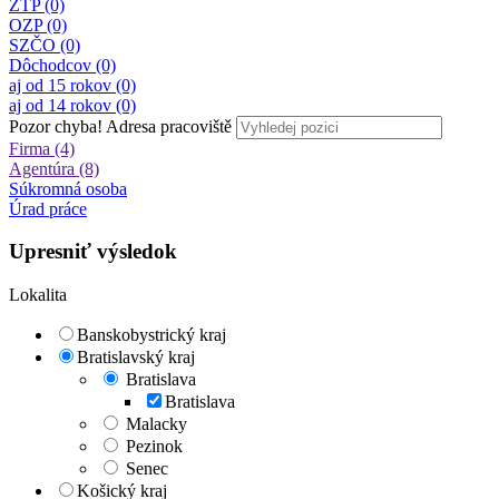
ZTP (0)
OZP (0)
SZČO (0)
Dôchodcov (0)
aj od 15 rokov (0)
aj od 14 rokov (0)
Pozor chyba!
Adresa pracoviště
Firma (4)
Agentúra (8)
Súkromná osoba
Úrad práce
Upresniť výsledok
Lokalita
Banskobystrický kraj
Bratislavský kraj
Bratislava
Bratislava
Malacky
Pezinok
Senec
Košický kraj