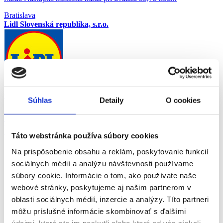
Bratislava
Lidl Slovenská republika, s.r.o.
07.08.2026
Súhlas
Detaily
O cookies
Predavač - pokladník (m/ž), Ružinov,
Bratislava
Táto webstránka používa súbory cookies
Mzda Nástupná mesačná mzda pri úväzku 38,75 hod...
Na prispôsobenie obsahu a reklám, poskytovanie funkcií
sociálnych médií a analýzu návštevnosti používame
Bratislava
súbory cookie. Informácie o tom, ako používate naše
Lidl Slovenská republika, s.r.o.
webové stránky, poskytujeme aj našim partnerom v
oblasti sociálnych médií, inzercie a analýzy. Títo partneri
môžu príslušné informácie skombinovať s ďalšími
údajmi, ktoré ste im poskytli alebo ktoré od vás získali,