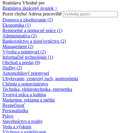
Bratislava
Vhodné pre
Bratislava
zkrácený úvazek >
Pozor chyba!
Adresa pracoviště
Doprava a zásobovanie (2)
Ekonomika (1)
Remeselné a pomocné práce (1)
Administratíva (2)
Bankovníctvo a poisťovníctvo (2)
Management (2)
Výroba a priemysel (2)
Informačné technológie (1)
Obchod a predaj (9)
Služby (2)
Automobilový priemysel
Ubytovanie, cestovný ruch, gastronómia
Chémia a potravinárstvo
Technika, elektrotechnika, energetika
Tvorivá práca a kultúra
Marketing, reklama a médiá
Bezpečnosť
Personalistika
Právo
Stavebníctvo a reality
Veda a výskum
Výchova a vzdelávanie