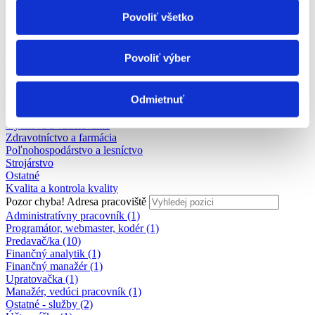
Chémia a potravinárstvo
Povoliť všetko
Technika, elektrotechnika, energetika
Tvorivá práca a kultúra
Marketing, reklama a médiá
Povoliť výber
Bezpečnosť
Personalistika
Právo
Odmietnuť
Stavebníctvo a reality
Veda a výskum
Výchova a vzdelávanie
Zdravotníctvo a farmácia
Poľnohospodárstvo a lesníctvo
Strojárstvo
Ostatné
Kvalita a kontrola kvality
Pozor chyba!
Adresa pracoviště
Administratívny pracovník (1)
Programátor, webmaster, kodér (1)
Predavač/ka (10)
Finančný analytik (1)
Finančný manažér (1)
Upratovačka (1)
Manažér, vedúci pracovník (1)
Ostatné - služby (2)