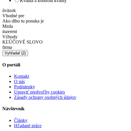
Kvalita a kontrola kvality
úväzok
Vhodné pre
Ako dlho tu ponuka je
Mzda
inzerent
Výhody
KĽÚČOVÉ SLOVO
firma
O portáli
Kontakt
O nás
Podmienky
Upraviť predvoľby cookies
Zásady ochrany osobných údajov
Návštevník
Články
Hľadané práce