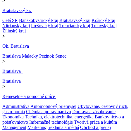
>
Bratislavský kr.
Celá SR
Banskobystrický kraj
Bratislavský kraj
Košický kraj
Nitriansky kraj
Prešovský kraj
Trenčiansky kraj
Trnavský kraj
Žilinský kraj
>
Ok. Bratislava
Bratislava
Malacky
Pezinok
Senec
>
Bratislava
Bratislava
>
Remeselné a pomocné práce
Administratíva
Automobilový priemysel
Ubytovanie, cestovný ruch,
gastronómia
Chémia a potravinárstvo
Doprava a zásobovanie
Ekonomika
Technika, elektrotechnika, energetika
Bankovníctvo a
poisťovníctvo
Informačné technológie
Tvorivá práca a kultúra
Management
Marketing, reklama a médiá
Obchod a predaj