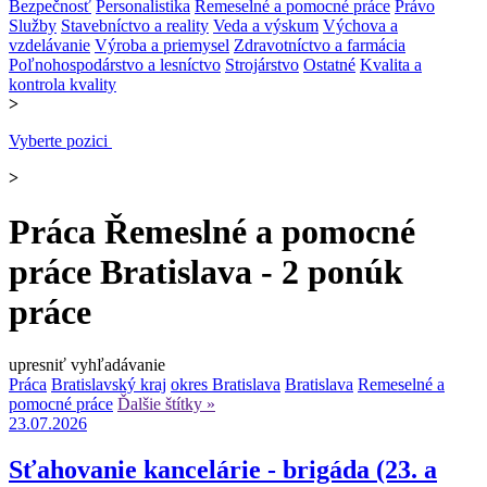
Bezpečnosť
Personalistika
Remeselné a pomocné práce
Právo
Služby
Stavebníctvo a reality
Veda a výskum
Výchova a
vzdelávanie
Výroba a priemysel
Zdravotníctvo a farmácia
Poľnohospodárstvo a lesníctvo
Strojárstvo
Ostatné
Kvalita a
kontrola kvality
>
Vyberte pozici
>
Práca Řemeslné a pomocné
práce Bratislava - 2 ponúk
práce
upresniť vyhľadávanie
Práca
Bratislavský kraj
okres Bratislava
Bratislava
Remeselné a
pomocné práce
Ďalšie štítky »
23.07.2026
Sťahovanie kancelárie - brigáda (23. a