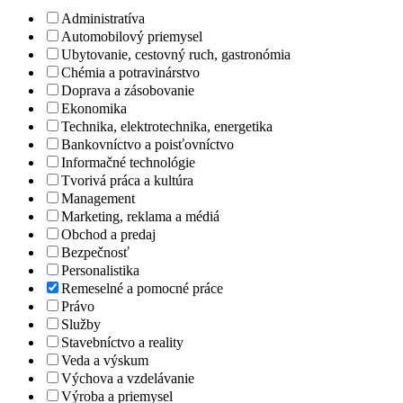
Administratíva
Automobilový priemysel
Ubytovanie, cestovný ruch, gastronómia
Chémia a potravinárstvo
Doprava a zásobovanie
Ekonomika
Technika, elektrotechnika, energetika
Bankovníctvo a poisťovníctvo
Informačné technológie
Tvorivá práca a kultúra
Management
Marketing, reklama a médiá
Obchod a predaj
Bezpečnosť
Personalistika
Remeselné a pomocné práce
Právo
Služby
Stavebníctvo a reality
Veda a výskum
Výchova a vzdelávanie
Výroba a priemysel