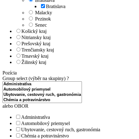
Bratislava
Bratislava
Malacky
Pezinok
Senec
Košický kraj
Nitriansky kraj
Prešovský kraj
Trenčiansky kraj
Trnavský kraj
Žilinský kraj
Pozícia
Group select (výběr na skupiny)
?
alebo OBOR
Administratíva
Automobilový priemysel
Ubytovanie, cestovný ruch, gastronómia
Chémia a potravinárstvo