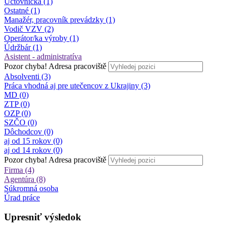
Účtovníčka (1)
Ostatné (1)
Manažér, pracovník prevádzky (1)
Vodič VZV (2)
Operátor/ka výroby (1)
Údržbár (1)
Asistent - administratíva
Pozor chyba!
Adresa pracoviště
Absolventi (3)
Práca vhodná aj pre utečencov z Ukrajiny (3)
MD (0)
ZTP (0)
OZP (0)
SZČO (0)
Dôchodcov (0)
aj od 15 rokov (0)
aj od 14 rokov (0)
Pozor chyba!
Adresa pracoviště
Firma (4)
Agentúra (8)
Súkromná osoba
Úrad práce
Upresniť výsledok