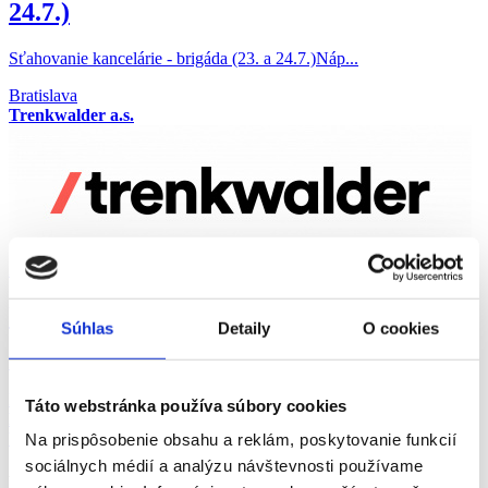
24.7.)
Sťahovanie kancelárie - brigáda (23. a 24.7.)Náp...
Bratislava
Trenkwalder a.s.
21.07.2026
Upratovač/Upratovačka domácností
Súhlas
Detaily
O cookies
Do našeho kolektívu hľadáme ženu na pozíciu upra...
Bratislava
Táto webstránka používa súbory cookies
Le Trans s. r. o.
Všetky ponuky z okresu Bratislava
Na prispôsobenie obsahu a reklám, poskytovanie funkcií
sociálnych médií a analýzu návštevnosti používame
Ponuka práce Řemeslné a pomocné práce