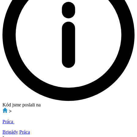
Kód jsme poslali na
>
Práca
Brigády
Práca