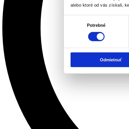
alebo ktoré od vás získali, ke
Výber
Potrebné
súhlasu
Odmietnuť