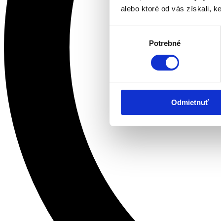
alebo ktoré od vás získali, ke
Výber
Potrebné
súhlasu
Odmietnuť