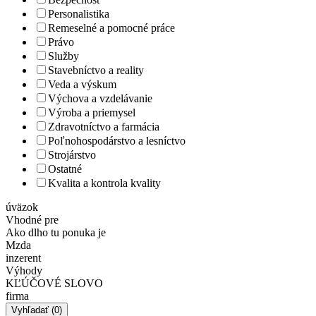
Personalistika
Remeselné a pomocné práce
Právo
Služby
Stavebníctvo a reality
Veda a výskum
Výchova a vzdelávanie
Výroba a priemysel
Zdravotníctvo a farmácia
Poľnohospodárstvo a lesníctvo
Strojárstvo
Ostatné
Kvalita a kontrola kvality
úväzok
Vhodné pre
Ako dlho tu ponuka je
Mzda
inzerent
Výhody
KĽÚČOVÉ SLOVO
firma