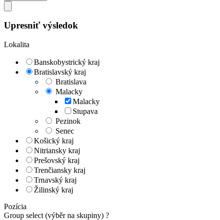
Upresniť výsledok
Lokalita
Banskobystrický kraj
Bratislavský kraj
Bratislava
Malacky
Malacky
Stupava
Pezinok
Senec
Košický kraj
Nitriansky kraj
Prešovský kraj
Trenčiansky kraj
Trnavský kraj
Žilinský kraj
Pozícia
Group select (výběr na skupiny)
?