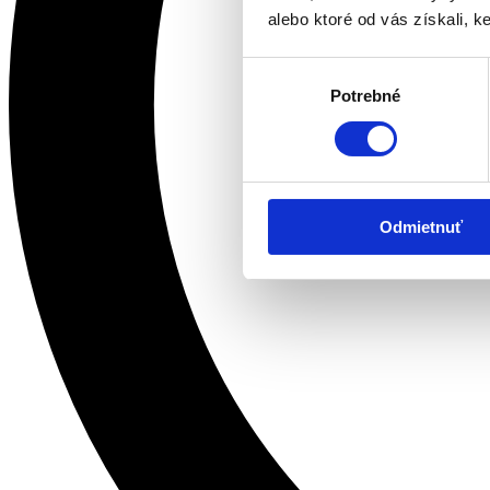
alebo ktoré od vás získali, ke
Výber
Potrebné
súhlasu
Odmietnuť