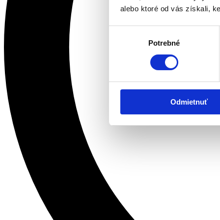
alebo ktoré od vás získali, ke
Výber
Potrebné
súhlasu
Odmietnuť