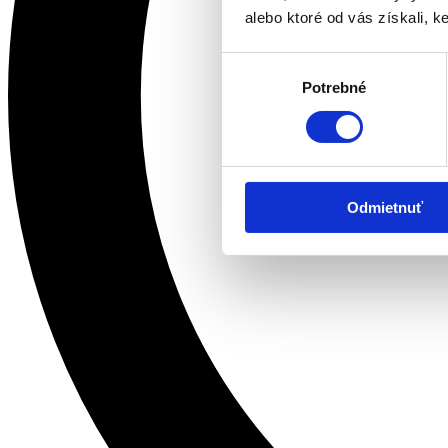
alebo ktoré od vás získali, ke
Výber
Potrebné
súhlasu
Odmietnuť