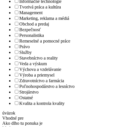
Informačné technológie
Tvorivá práca a kultúra
Management
Marketing, reklama a médiá
Obchod a predaj
Bezpečnosť
Personalistika
Remeselné a pomocné práce
Právo
Služby
Stavebníctvo a reality
Veda a výskum
Výchova a vzdelávanie
Výroba a priemysel
Zdravotníctvo a farmácia
Poľnohospodárstvo a lesníctvo
Strojárstvo
Ostatné
Kvalita a kontrola kvality
úväzok
Vhodné pre
Ako dlho tu ponuka je