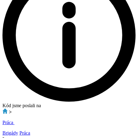
Kód jsme poslali na
>
Práca
Brigády
Práca