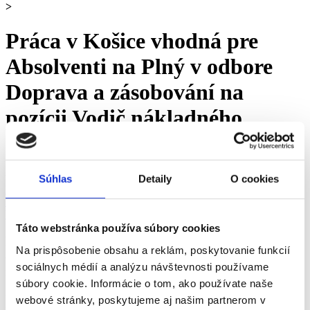
>
Práca v Košice vhodná pre
Absolventi na Plný v odbore
Doprava a zásobování na
pozícii Vodič nákladného
automobilu - 0 ponúk práce
upresniť vyhľadávanie
Súhlas
Detaily
O cookies
Práca
Košický kraj
okres Košice
Košice
Doprava a zásobovanie
Vodič nákladného automobilu
Plný
Absolventi
Ďalšie štítky »
Všetky ponuky z okresu Košice
Táto webstránka používa súbory cookies
Práca v
Košice
vhodná
pre
Absolventi
na Plný v
Na prispôsobenie obsahu a reklám, poskytovanie funkcií
odbore Doprava a zásobování a na pozícii
Vodič
sociálnych médií a analýzu návštevnosti používame
nákladného automobilu
- voľné pracovné miesta
súbory cookie. Informácie o tom, ako používate naše
Ponuky práce v Košice vhodné pre Absolventi na Plný v odbore
webové stránky, poskytujeme aj našim partnerom v