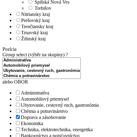
Spišská Nová Ves
Trebišov
Nitriansky kraj
Prešovský kraj
Trenčiansky kraj
Trnavský kraj
Žilinský kraj
Pozícia
Group select (výběr na skupiny)
?
alebo OBOR
Administratíva
Automobilový priemysel
Ubytovanie, cestovný ruch, gastronómia
Chémia a potravinárstvo
Doprava a zásobovanie
Ekonomika
Technika, elektrotechnika, energetika
Bankovníctvo a poisťovníctvo