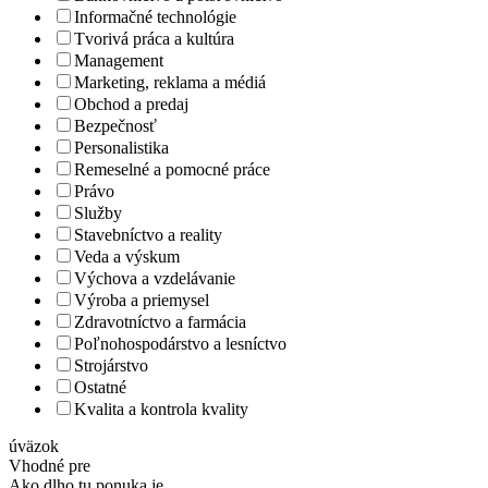
Informačné technológie
Tvorivá práca a kultúra
Management
Marketing, reklama a médiá
Obchod a predaj
Bezpečnosť
Personalistika
Remeselné a pomocné práce
Právo
Služby
Stavebníctvo a reality
Veda a výskum
Výchova a vzdelávanie
Výroba a priemysel
Zdravotníctvo a farmácia
Poľnohospodárstvo a lesníctvo
Strojárstvo
Ostatné
Kvalita a kontrola kvality
úväzok
Vhodné pre
Ako dlho tu ponuka je