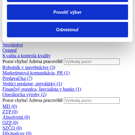
Personalistika
Remeselné a pomocné práce
Povoliť výber
Právo
Služby
Veda a výskum
Výchova a vzdelávanie
Odmietnuť
Zdravotníctvo a farmácia
Poľnohospodárstvo a lesníctvo
Strojárstvo
Ostatné
Kvalita a kontrola kvality
Pozor chyba!
Adresa pracoviště
Robotník v stavebníctve (3)
Marketingová komunikácia, PR (1)
Predavač/ka (7)
Vedúci predajne, prevádzky (1)
Finančný poradca, špecialista v banke (1)
Operátor/ka výroby (2)
Pozor chyba!
Adresa pracoviště
MD (0)
ZTP (0)
Absolventi (0)
OZP (0)
SZČO (0)
Dôchodcov (0)