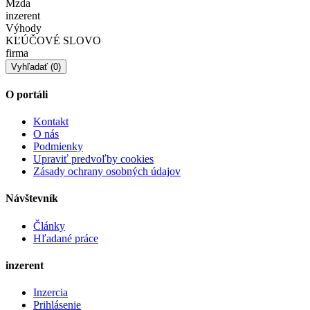
Mzda
inzerent
Výhody
KĽÚČOVÉ SLOVO
firma
O portáli
Kontakt
O nás
Podmienky
Upraviť predvoľby cookies
Zásady ochrany osobných údajov
Návštevník
Články
Hľadané práce
inzerent
Inzercia
Prihlásenie