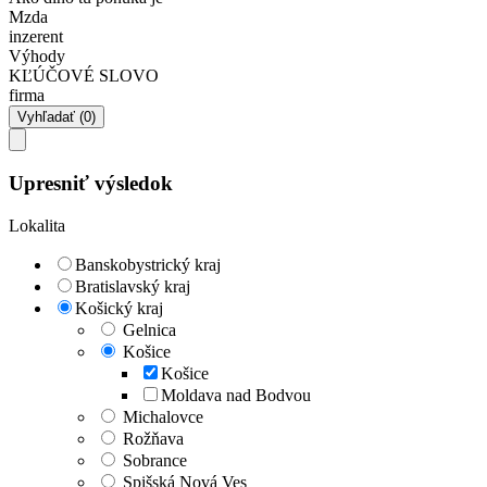
Mzda
inzerent
Výhody
KĽÚČOVÉ SLOVO
firma
Upresniť výsledok
Lokalita
Banskobystrický kraj
Bratislavský kraj
Košický kraj
Gelnica
Košice
Košice
Moldava nad Bodvou
Michalovce
Rožňava
Sobrance
Spišská Nová Ves