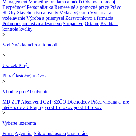
Management
Marketing, reklama a médiá
Obchod a predaj
Bezpečnosť
Personalistika
Remeselné a pomocné práce
Právo
Služby
Stavebníctvo a reality
Veda a výskum
Výchova a
vzdelávanie
Výroba a priemysel
Zdravotníctvo a farmácia
Poľnohospodárstvo a lesníctvo
Strojárstvo
Ostatné
Kvalita a
kontrola kvality
>
Vodič nákladného automobilu
>
Úvazek Plný
Plný
Čiastočný úväzok
>
Vhodné pro Absolventi
MD
ZTP
Absolventi
OZP
SZČO
Dôchodcov
Práca vhodná aj pre
utečencov z Ukrajiny
aj od 15 rokov
aj od 14 rokov
>
Vyberte inzerenta
Firma
Agentúra
Súkromná osoba
Úrad práce