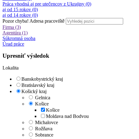
Práca vhodná aj pre utečencov z Ukrajiny (0)
aj od 15 rokov (0)
aj od 14 rokov (0)
Pozor chyba!
Adresa pracoviště
Firma (3)
Agentúra (1)
Súkromná osoba
Úrad práce
Upresniť výsledok
Lokalita
Banskobystrický kraj
Bratislavský kraj
Košický kraj
Gelnica
Košice
Košice
Moldava nad Bodvou
Michalovce
Rožňava
Sobrance