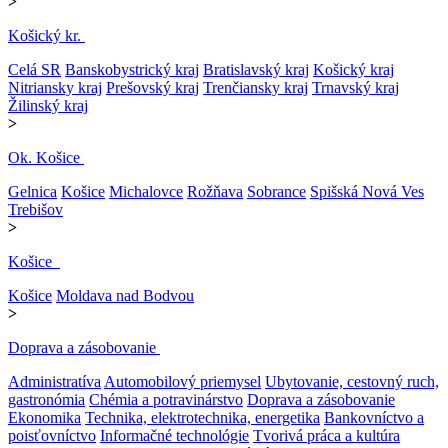
>
Košický kr.
Celá SR
Banskobystrický kraj
Bratislavský kraj
Košický kraj
Nitriansky kraj
Prešovský kraj
Trenčiansky kraj
Trnavský kraj
Žilinský kraj
>
Ok. Košice
Gelnica
Košice
Michalovce
Rožňava
Sobrance
Spišská Nová Ves
Trebišov
>
Košice
Košice
Moldava nad Bodvou
>
Doprava a zásobovanie
Administratíva
Automobilový priemysel
Ubytovanie, cestovný ruch,
gastronómia
Chémia a potravinárstvo
Doprava a zásobovanie
Ekonomika
Technika, elektrotechnika, energetika
Bankovníctvo a
poisťovníctvo
Informačné technológie
Tvorivá práca a kultúra