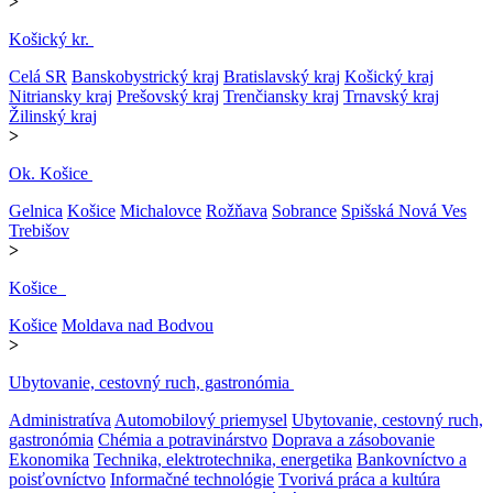
>
Košický kr.
Celá SR
Banskobystrický kraj
Bratislavský kraj
Košický kraj
Nitriansky kraj
Prešovský kraj
Trenčiansky kraj
Trnavský kraj
Žilinský kraj
>
Ok. Košice
Gelnica
Košice
Michalovce
Rožňava
Sobrance
Spišská Nová Ves
Trebišov
>
Košice
Košice
Moldava nad Bodvou
>
Ubytovanie, cestovný ruch, gastronómia
Administratíva
Automobilový priemysel
Ubytovanie, cestovný ruch,
gastronómia
Chémia a potravinárstvo
Doprava a zásobovanie
Ekonomika
Technika, elektrotechnika, energetika
Bankovníctvo a
poisťovníctvo
Informačné technológie
Tvorivá práca a kultúra