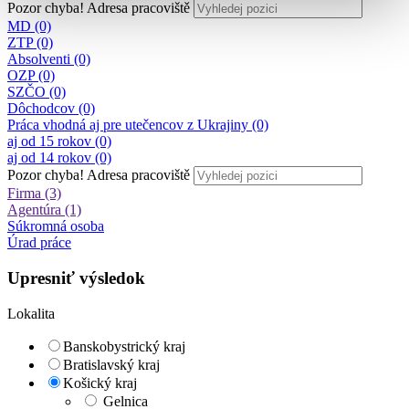
Pozor chyba!
Adresa pracoviště
MD (0)
ZTP (0)
Absolventi (0)
OZP (0)
SZČO (0)
Dôchodcov (0)
Práca vhodná aj pre utečencov z Ukrajiny (0)
aj od 15 rokov (0)
aj od 14 rokov (0)
Pozor chyba!
Adresa pracoviště
Firma (3)
Agentúra (1)
Súkromná osoba
Úrad práce
Upresniť výsledok
Lokalita
Banskobystrický kraj
Bratislavský kraj
Košický kraj
Gelnica