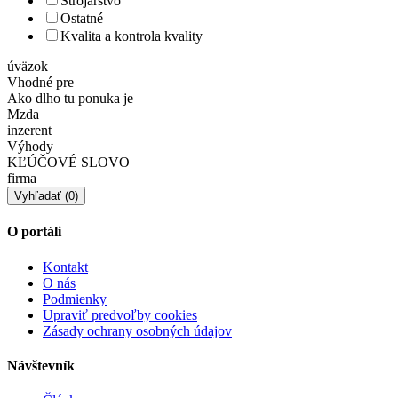
Strojárstvo
Ostatné
Kvalita a kontrola kvality
úväzok
Vhodné pre
Ako dlho tu ponuka je
Mzda
inzerent
Výhody
KĽÚČOVÉ SLOVO
firma
O portáli
Kontakt
O nás
Podmienky
Upraviť predvoľby cookies
Zásady ochrany osobných údajov
Návštevník