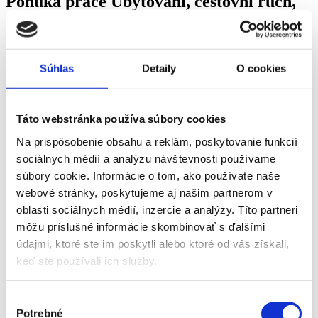
Ponuka práce Ubytování, cestovní ruch,
gastronomie Košice
Práca Ubytování, cestovní ruch, gastronomie Košice a okolie -
vyberte si z viac ako 0+ overených ponúk práce v odbore
Súhlas
Detaily
O cookies
Ubytování, cestovní ruch, gastronomie v meste Košice za srpen
2026 na pracovnom portáli fajn-praca.sk
Košice
Odbory
Táto webstránka používa súbory cookies
Košice
Pozícia
Košice
Vhodné pre
Na prispôsobenie obsahu a reklám, poskytovanie funkcií
Košice
zkrácený úvazek >
sociálnych médií a analýzu návštevnosti používame
Pozor chyba!
Adresa pracoviště
súbory cookie. Informácie o tom, ako používate naše
Automobilový priemysel (1)
Marketing, reklama a médiá (1)
webové stránky, poskytujeme aj našim partnerom v
Bankovníctvo a poisťovníctvo (1)
oblasti sociálnych médií, inzercie a analýzy. Títo partneri
Management (1)
môžu príslušné informácie skombinovať s ďalšími
Výroba a priemysel (2)
Obchod a predaj (7)
údajmi, ktoré ste im poskytli alebo ktoré od vás získali,
Stavebníctvo a reality (4)
keď ste používali ich služby.
Administratíva
Ubytovanie, cestovný ruch, gastronómia
Chémia a potravinárstvo
Výber
Doprava a zásobovanie
Potrebné
súhlasu