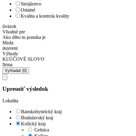
Strojárstvo
Ostatné
Kvalita a kontrola kvality
úväzok
Vhodné pre
Ako dlho tu ponuka je
Mzda
inzerent
Výhody
KĽÚČOVÉ SLOVO
firma
Upresniť výsledok
Lokalita
Banskobystrický kraj
Bratislavský kraj
Košický kraj
Gelnica
Košice