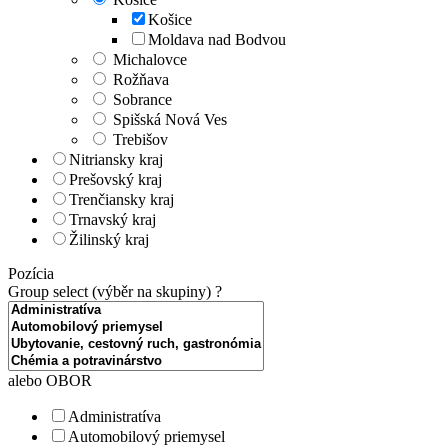
Košice
Moldava nad Bodvou
Michalovce
Rožňava
Sobrance
Spišská Nová Ves
Trebišov
Nitriansky kraj
Prešovský kraj
Trenčiansky kraj
Trnavský kraj
Žilinský kraj
Pozícia
Group select (výběr na skupiny)
?
alebo OBOR
Administratíva
Automobilový priemysel