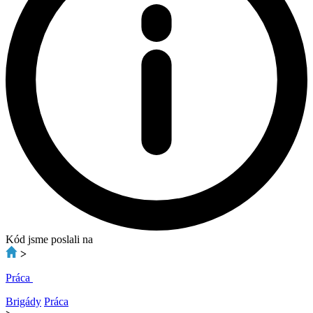
Kód jsme poslali na
>
Práca
Brigády
Práca