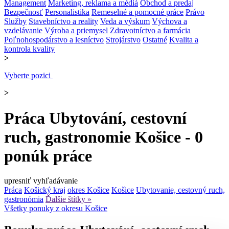
Management
Marketing, reklama a médiá
Obchod a predaj
Bezpečnosť
Personalistika
Remeselné a pomocné práce
Právo
Služby
Stavebníctvo a reality
Veda a výskum
Výchova a
vzdelávanie
Výroba a priemysel
Zdravotníctvo a farmácia
Poľnohospodárstvo a lesníctvo
Strojárstvo
Ostatné
Kvalita a
kontrola kvality
>
Vyberte pozici
>
Práca Ubytování, cestovní
ruch, gastronomie Košice - 0
ponúk práce
upresniť vyhľadávanie
Práca
Košický kraj
okres Košice
Košice
Ubytovanie, cestovný ruch,
gastronómia
Ďalšie štítky »
Všetky ponuky z okresu Košice