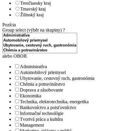
Trenčiansky kraj
Trnavský kraj
Žilinský kraj
Pozícia
Group select (výběr na skupiny)
?
alebo OBOR
Administratíva
Automobilový priemysel
Ubytovanie, cestovný ruch, gastronómia
Chémia a potravinárstvo
Doprava a zásobovanie
Ekonomika
Technika, elektrotechnika, energetika
Bankovníctvo a poisťovníctvo
Informačné technológie
Tvorivá práca a kultúra
Management
Marketing, reklama a médiá