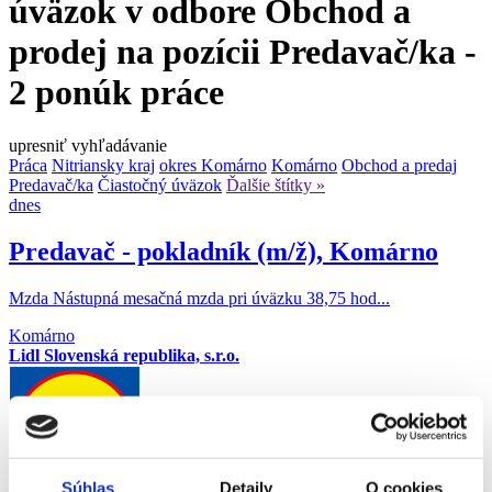
úväzok v odbore Obchod a
prodej na pozícii Predavač/ka -
2 ponúk práce
upresniť vyhľadávanie
Práca
Nitriansky kraj
okres Komárno
Komárno
Obchod a predaj
Predavač/ka
Čiastočný úväzok
Ďalšie štítky »
dnes
Predavač - pokladník (m/ž), Komárno
Mzda Nástupná mesačná mzda pri úväzku 38,75 hod...
Komárno
Lidl Slovenská republika, s.r.o.
Súhlas
Detaily
O cookies