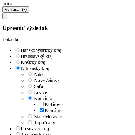
firma
Upresniť výsledok
Lokalita
Banskobystrický kraj
Bratislavský kraj
Košický kraj
Nitriansky kraj
Nitra
Nové Zámky
Šaľa
Levice
Komárno
Kolárovo
Komárno
Zlaté Moravce
Topoľčany
Prešovský kraj
Trenčiansky kraj