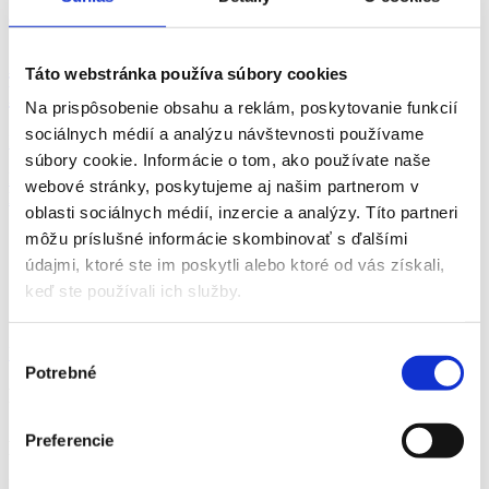
dnes
Asistent manažéra predajne (m/ž),
Táto webstránka používa súbory cookies
Komárno
Na prispôsobenie obsahu a reklám, poskytovanie funkcií
sociálnych médií a analýzu návštevnosti používame
Mzda Nástupná mesačná mzda pri úväzku 38,75 hod...
súbory cookie. Informácie o tom, ako používate naše
Komárno
webové stránky, poskytujeme aj našim partnerom v
Lidl Slovenská republika, s.r.o.
oblasti sociálnych médií, inzercie a analýzy. Títo partneri
môžu príslušné informácie skombinovať s ďalšími
údajmi, ktoré ste im poskytli alebo ktoré od vás získali,
keď ste používali ich služby.
Výber
Všetky ponuky z okresu Komárno
Potrebné
súhlasu
Práca v
Komárno
na Čiastočný úväzok v odbore
Obchod a prodej a na pozícii
Predavač/ka
- voľné
Preferencie
pracovné miesta
Ponuky práce v Komárno na Čiastočný úväzok v odbore Obchod a