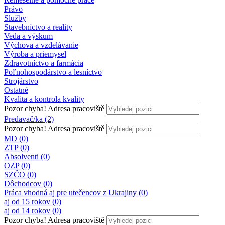
Právo
Služby
Stavebníctvo a reality
Veda a výskum
Výchova a vzdelávanie
Výroba a priemysel
Zdravotníctvo a farmácia
Poľnohospodárstvo a lesníctvo
Strojárstvo
Ostatné
Kvalita a kontrola kvality
Pozor chyba!
Adresa pracoviště
Predavač/ka (2)
Pozor chyba!
Adresa pracoviště
MD (0)
ZTP (0)
Absolventi (0)
OZP (0)
SZČO (0)
Dôchodcov (0)
Práca vhodná aj pre utečencov z Ukrajiny (0)
aj od 15 rokov (0)
aj od 14 rokov (0)
Pozor chyba!
Adresa pracoviště