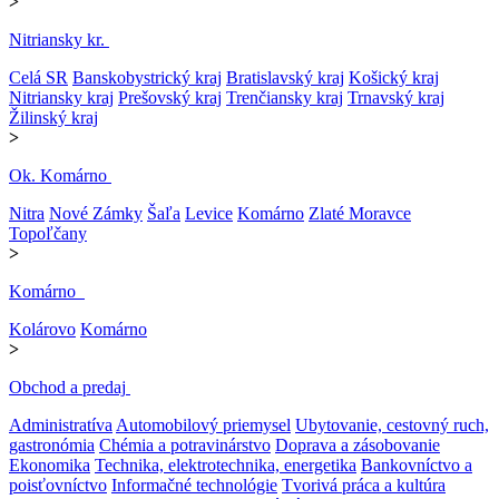
>
Nitriansky kr.
Celá SR
Banskobystrický kraj
Bratislavský kraj
Košický kraj
Nitriansky kraj
Prešovský kraj
Trenčiansky kraj
Trnavský kraj
Žilinský kraj
>
Ok. Komárno
Nitra
Nové Zámky
Šaľa
Levice
Komárno
Zlaté Moravce
Topoľčany
>
Komárno
Kolárovo
Komárno
>
Obchod a predaj
Administratíva
Automobilový priemysel
Ubytovanie, cestovný ruch,
gastronómia
Chémia a potravinárstvo
Doprava a zásobovanie
Ekonomika
Technika, elektrotechnika, energetika
Bankovníctvo a
poisťovníctvo
Informačné technológie
Tvorivá práca a kultúra