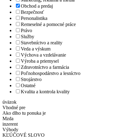
Obchod a predaj
Bezpečnosť
Personalistika
Remeselné a pomocné práce
Právo
Služby
Stavebníctvo a reality
Veda a výskum
Výchova a vzdelávanie
Výroba a priemysel
Zdravotníctvo a farmácia
Poľnohospodárstvo a lesníctvo
Strojárstvo
Ostatné
Kvalita a kontrola kvality
úväzok
Vhodné pre
Ako dlho tu ponuka je
Mzda
inzerent
Výhody
KĽÚČOVÉ SLOVO