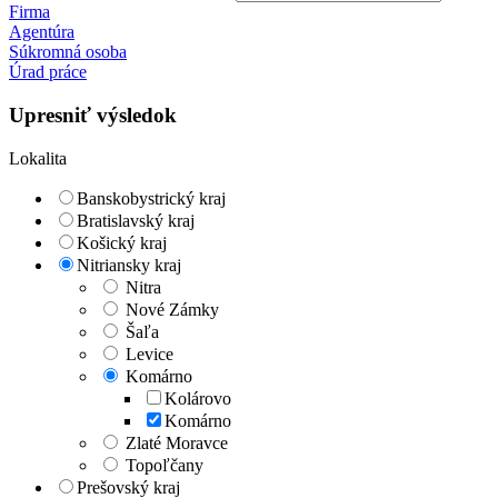
Firma
Agentúra
Súkromná osoba
Úrad práce
Upresniť výsledok
Lokalita
Banskobystrický kraj
Bratislavský kraj
Košický kraj
Nitriansky kraj
Nitra
Nové Zámky
Šaľa
Levice
Komárno
Kolárovo
Komárno
Zlaté Moravce
Topoľčany
Prešovský kraj