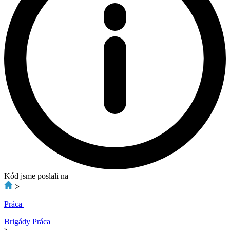
Kód jsme poslali na
>
Práca
Brigády
Práca