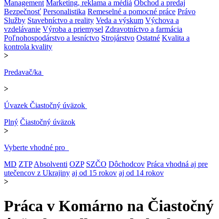
Management
Marketing, reklama a médiá
Obchod a predaj
Bezpečnosť
Personalistika
Remeselné a pomocné práce
Právo
Služby
Stavebníctvo a reality
Veda a výskum
Výchova a
vzdelávanie
Výroba a priemysel
Zdravotníctvo a farmácia
Poľnohospodárstvo a lesníctvo
Strojárstvo
Ostatné
Kvalita a
kontrola kvality
>
Predavač/ka
>
Úvazek Čiastočný úväzok
Plný
Čiastočný úväzok
>
Vyberte vhodné pro
MD
ZTP
Absolventi
OZP
SZČO
Dôchodcov
Práca vhodná aj pre
utečencov z Ukrajiny
aj od 15 rokov
aj od 14 rokov
>
Práca v Komárno na Čiastočný