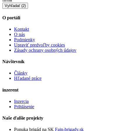
O portáli
Kontakt
O nás
Podmienky
Upraviť predvoľby cookies
Zásady ochrany osobných údajov
Návštevník
Články
Hľadané práce
inzerent
Inzercia
Prihlásenie
Naše ďalšie projekty
Ponuka brigád na SK
Fajn-brigady.sk