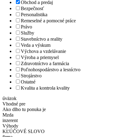
Obchod a predaj
Bezpečnosť
Personalistika
Remeselné a pomocné práce
Právo
Služby
Stavebníctvo a reality
Veda a výskum
Výchova a vzdelávanie
Výroba a priemysel
Zdravotníctvo a farmácia
Poľnohospodárstvo a lesníctvo
Strojárstvo
Ostatné
Kvalita a kontrola kvality
úväzok
Vhodné pre
Ako dlho tu ponuka je
Mzda
inzerent
Výhody
KĽÚČOVÉ SLOVO
firma