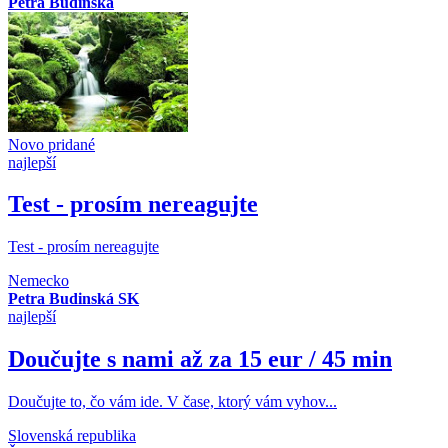
Petra Budinská
Novo pridané
najlepší
Test - prosím nereagujte
Test - prosím nereagujte
Nemecko
Petra Budinská SK
najlepší
Doučujte s nami až za 15 eur / 45 min
Doučujte to, čo vám ide. V čase, ktorý vám vyhov...
Slovenská republika