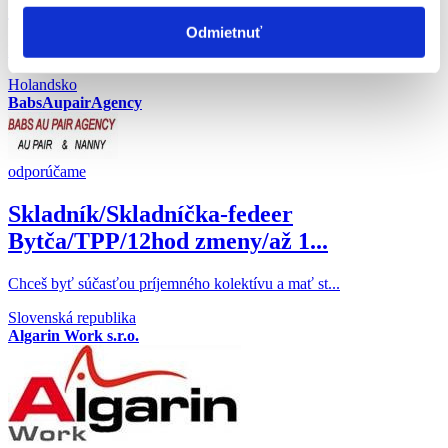
ŽIADNE POPLATK...
Odmietnuť
Milé overené rodinky v Holandsku majú záujem o A...
Holandsko
BabsAupairAgency
odporúčame
Skladník/Skladníčka-fedeer
Bytča/TPP/12hod zmeny/až 1...
Chceš byť súčasťou príjemného kolektívu a mať st...
Slovenská republika
Algarin Work s.r.o.