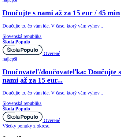
Doučujte s nami až za 15 eur / 45 min
Doučujte to, čo vám ide. V čase, ktorý vám vyhov...
Slovenská republika
Škola Populo
Overené
najlepší
Doučovateľ/doučovateľka: Doučujte s
nami až za 15 eur...
Doučujte to, čo vám ide. V čase, ktorý vám vyhov...
Slovenská republika
Škola Populo
Overené
Všetky ponuky z okresu