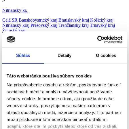
>
Nitriansky kr.
Celá SR
Banskobystrický kraj
Bratislavský kraj
Košický kraj
Nitriansky kraj
Prešovský kraj
Trenčiansky kraj
Trnavský kraj
Žilinský kraj
>
Ok. Levice
Súhlas
Detaily
O cookies
Nitra
Nové Zámky
Šaľa
Levice
Komárno
Zlaté Moravce
Topoľčany
>
Levice
Táto webstránka používa súbory cookies
Na prispôsobenie obsahu a reklám, poskytovanie funkcií
Levice
>
sociálnych médií a analýzu návštevnosti používame
súbory cookie. Informácie o tom, ako používate naše
Ubytovanie, cestovný ruch, gastronómia
webové stránky, poskytujeme aj našim partnerom v
Administratíva
Automobilový priemysel
Ubytovanie, cestovný ruch,
oblasti sociálnych médií, inzercie a analýzy. Títo partneri
gastronómia
Chémia a potravinárstvo
Doprava a zásobovanie
môžu príslušné informácie skombinovať s ďalšími
Ekonomika
Technika, elektrotechnika, energetika
Bankovníctvo a
poisťovníctvo
Informačné technológie
Tvorivá práca a kultúra
údajmi, ktoré ste im poskytli alebo ktoré od vás získali,