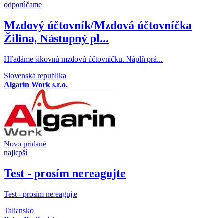
odporúčame
Mzdový účtovník/Mzdová účtovníčka
Žilina, Nástupný pl...
​Hľadáme šikovnú mzdovú účtovníčku. Náplň prá...
Slovenská republika
Algarin Work s.r.o.
Novo pridané
najlepší
Test - prosím nereagujte
Test - prosím nereagujte
Taliansko