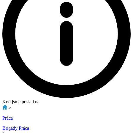
Kód jsme poslali na
>
Práca
Brigády
Práca