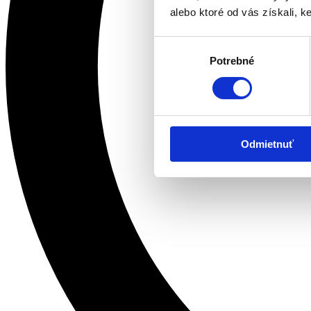
alebo ktoré od vás získali, ke
Výber
Potrebné
súhlasu
Odmietnuť