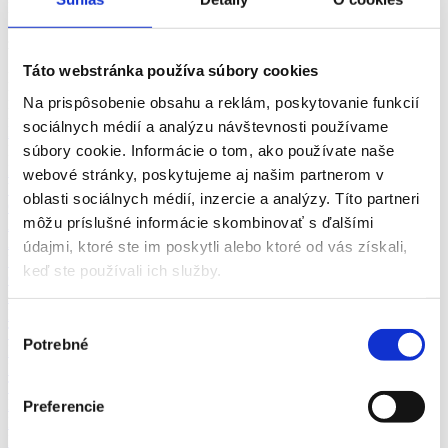
Práca Stavebnictví a reality Nitra a okolie - vyberte si z viac ako 0+
overených ponúk práce v odbore Stavebnictví a reality v meste Nitra
za srpen 2026 na pracovnom portáli fajn-praca.sk
Táto webstránka používa súbory cookies
Nitra
Odbory
Nitra
Pozícia
Na prispôsobenie obsahu a reklám, poskytovanie funkcií
Nitra
Vhodné pre
sociálnych médií a analýzu návštevnosti používame
Nitra
zkrácený úvazek >
súbory cookie. Informácie o tom, ako používate naše
Pozor chyba!
Adresa pracoviště
Remeselné a pomocné práce (2)
webové stránky, poskytujeme aj našim partnerom v
Výroba a priemysel (5)
oblasti sociálnych médií, inzercie a analýzy. Títo partneri
Obchod a predaj (3)
môžu príslušné informácie skombinovať s ďalšími
Administratíva
Automobilový priemysel
údajmi, ktoré ste im poskytli alebo ktoré od vás získali,
Ubytovanie, cestovný ruch, gastronómia
keď ste používali ich služby.
Chémia a potravinárstvo
Doprava a zásobovanie
Ekonomika
Výber
Technika, elektrotechnika, energetika
Potrebné
súhlasu
Bankovníctvo a poisťovníctvo
Informačné technológie
Tvorivá práca a kultúra
Management
Preferencie
Marketing, reklama a médiá
Bezpečnosť