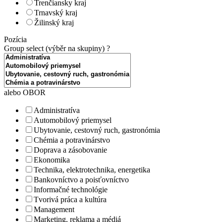
Trenčiansky kraj
Trnavský kraj
Žilinský kraj
Pozícia
Group select (výběr na skupiny)
?
alebo OBOR
Administratíva
Automobilový priemysel
Ubytovanie, cestovný ruch, gastronómia
Chémia a potravinárstvo
Doprava a zásobovanie
Ekonomika
Technika, elektrotechnika, energetika
Bankovníctvo a poisťovníctvo
Informačné technológie
Tvorivá práca a kultúra
Management
Marketing, reklama a médiá