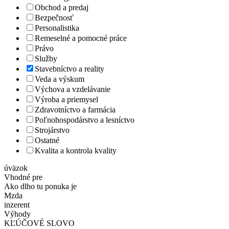
Obchod a predaj
Bezpečnosť
Personalistika
Remeselné a pomocné práce
Právo
Služby
Stavebníctvo a reality
Veda a výskum
Výchova a vzdelávanie
Výroba a priemysel
Zdravotníctvo a farmácia
Poľnohospodárstvo a lesníctvo
Strojárstvo
Ostatné
Kvalita a kontrola kvality
úväzok
Vhodné pre
Ako dlho tu ponuka je
Mzda
inzerent
Výhody
KĽÚČOVÉ SLOVO