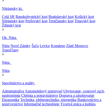
>
Nitriansky kr.
Celá SR
Banskobystrický kraj
Bratislavský kraj
Košický kraj
Nitriansky kraj
Prešovský kraj
Trenčiansky kraj
Trnavský kraj
Žilinský kraj
>
Ok. Nitra
Nitra
Nové Zámky
Šaľa
Levice
Komárno
Zlaté Moravce
Topoľčany
>
Nitra
Nitra
>
Stavebníctvo a reality
Administratíva
Automobilový priemysel
Ubytovanie, cestovný ruch,
gastronómia
Chémia a potravinárstvo
Doprava a zásobovanie
Ekonomika
Technika, elektrotechnika, energetika
Bankovníctvo a
poisťovníctvo
Informačné technológie
Tvorivá práca a kultúra