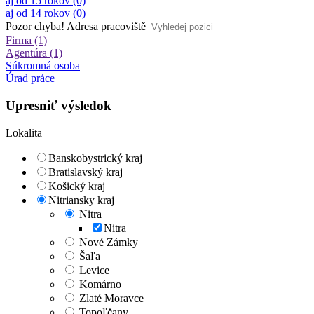
aj od 15 rokov (0)
aj od 14 rokov (0)
Pozor chyba!
Adresa pracoviště
Firma (1)
Agentúra (1)
Súkromná osoba
Úrad práce
Upresniť výsledok
Lokalita
Banskobystrický kraj
Bratislavský kraj
Košický kraj
Nitriansky kraj
Nitra
Nitra
Nové Zámky
Šaľa
Levice
Komárno
Zlaté Moravce
Topoľčany