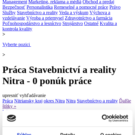
Management
Marketing, reklama a médiá
Obchod a predaj
Bezpečnosť
Personalistika
Remeselné a pomocné práce
Právo
Služby
Stavebníctvo a reality
Veda a výskum
Výchova a
vzdelávanie
Výroba a priemysel
Zdravotníctvo a farmácia
Poľnohospodárstvo a lesníctvo
Strojárstvo
Ostatné
Kvalita a
kontrola kvality
>
Vyberte pozici
>
Práca Stavebnictví a reality
Nitra - 0 ponúk práce
upresniť vyhľadávanie
Práca
Nitriansky kraj
okres Nitra
Nitra
Stavebníctvo a reality
Ďalšie
štítky »
Všetky ponuky z okresu Nitra
Ponuka práce Stavebnictví a reality Nitra
Súhlas
Detaily
O cookies