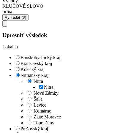
Výhody
KĽÚČOVÉ SLOVO
firma
Upresniť výsledok
Lokalita
Banskobystrický kraj
Bratislavský kraj
Košický kraj
Nitriansky kraj
Nitra
Nitra
Nové Zámky
Šaľa
Levice
Komárno
Zlaté Moravce
Topoľčany
Prešovský kraj