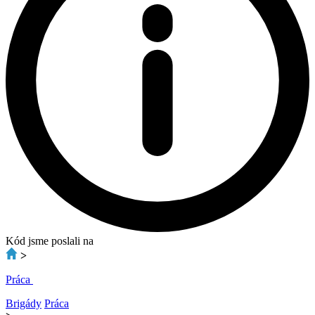
Kód jsme poslali na
>
Práca
Brigády
Práca