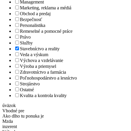
Management
Marketing, reklama a médiá
Obchod a predaj
Bezpečnosť
Personalistika
Remeselné a pomocné práce
Právo
Služby
Stavebníctvo a reality
Veda a výskum
Výchova a vzdelávanie
Výroba a priemysel
Zdravotníctvo a farmácia
Poľnohospodárstvo a lesníctvo
Strojárstvo
Ostatné
Kvalita a kontrola kvality
úväzok
Vhodné pre
Ako dlho tu ponuka je
Mzda
inzerent