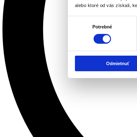
alebo ktoré od vás získali, ke
Výber
Potrebné
súhlasu
Odmietnuť