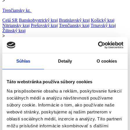
>
Trenčiansky kr.
Celá SR
Banskobystrický kraj
Bratislavský kraj
Košický kraj
Nitriansky kraj
Prešovský kraj
Trenčiansky kraj
Trnavský kraj
Žilinský kraj
>
Ok. Prievidza
Bánovce nad Bebravou
Ilava
Myjava
Nové Mesto nad Váhom
Partizánske
Považská Bystrica
Prievidza
Púchov
Trenčín
Súhlas
Detaily
O cookies
>
Prievidza
Táto webstránka používa súbory cookies
Handlová
Prievidza
Na prispôsobenie obsahu a reklám, poskytovanie funkcií
>
sociálnych médií a analýzu návštevnosti používame
Obchod a predaj
súbory cookie. Informácie o tom, ako používate naše
Administratíva
Automobilový priemysel
Ubytovanie, cestovný ruch,
webové stránky, poskytujeme aj našim partnerom v
gastronómia
Chémia a potravinárstvo
Doprava a zásobovanie
oblasti sociálnych médií, inzercie a analýzy. Títo partneri
Ekonomika
Technika, elektrotechnika, energetika
Bankovníctvo a
môžu príslušné informácie skombinovať s ďalšími
poisťovníctvo
Informačné technológie
Tvorivá práca a kultúra