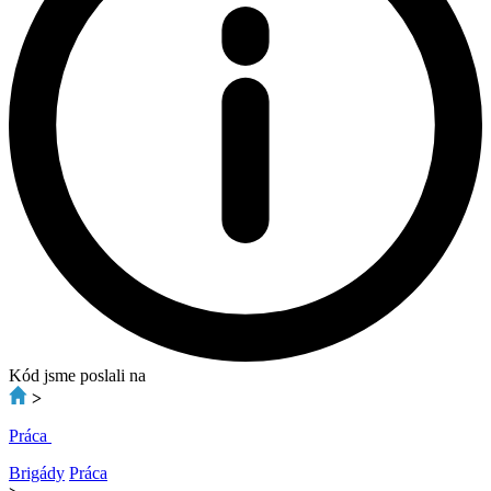
Kód jsme poslali na
>
Práca
Brigády
Práca