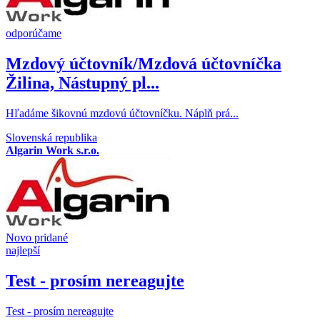
odporúčame
Mzdový účtovník/Mzdová účtovníčka
Žilina, Nástupný pl...
​Hľadáme šikovnú mzdovú účtovníčku. Náplň prá...
Slovenská republika
Algarin Work s.r.o.
Novo pridané
najlepší
Test - prosím nereagujte
Test - prosím nereagujte