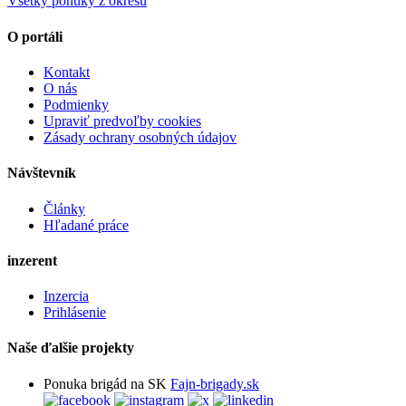
Všetky ponuky z okresu
O portáli
Kontakt
O nás
Podmienky
Upraviť predvoľby cookies
Zásady ochrany osobných údajov
Návštevník
Články
Hľadané práce
inzerent
Inzercia
Prihlásenie
Naše ďalšie projekty
Ponuka brigád na SK
Fajn-brigady.sk