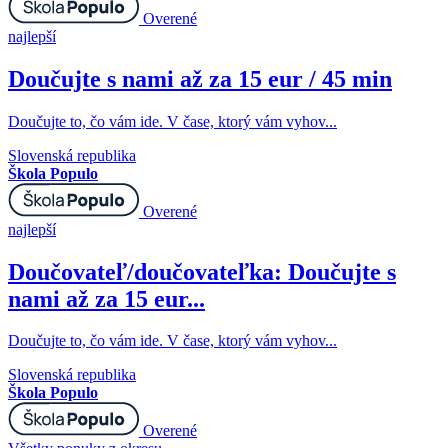
Overené
najlepší
Doučujte s nami až za 15 eur / 45 min
Doučujte to, čo vám ide. V čase, ktorý vám vyhov...
Slovenská republika
Škola Populo
Overené
najlepší
Doučovateľ/doučovateľka: Doučujte s
nami až za 15 eur...
Doučujte to, čo vám ide. V čase, ktorý vám vyhov...
Slovenská republika
Škola Populo
Overené