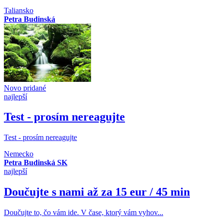
Taliansko
Petra Budinská
Novo pridané
najlepší
Test - prosím nereagujte
Test - prosím nereagujte
Nemecko
Petra Budinská SK
najlepší
Doučujte s nami až za 15 eur / 45 min
Doučujte to, čo vám ide. V čase, ktorý vám vyhov...