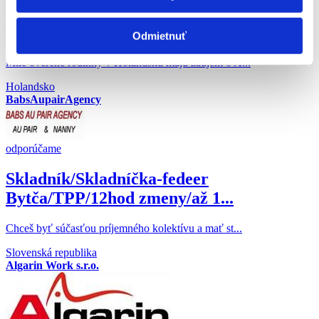
Prihlás sa na Aupair do Holandska !! -
ŽIADNE POPLATK...
Odmietnuť
Milé overené rodinky v Holandsku majú záujem o A...
Holandsko
BabsAupairAgency
odporúčame
Skladník/Skladníčka-fedeer
Bytča/TPP/12hod zmeny/až 1...
Chceš byť súčasťou príjemného kolektívu a mať st...
Slovenská republika
Algarin Work s.r.o.