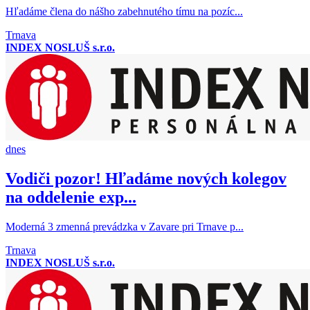
Hľadáme člena do nášho zabehnutého tímu na pozíc...
Trnava
INDEX NOSLUŠ s.r.o.
dnes
Vodiči pozor! Hľadáme nových kolegov
na oddelenie exp...
Moderná 3 zmenná prevádzka v Zavare pri Trnave p...
Trnava
INDEX NOSLUŠ s.r.o.