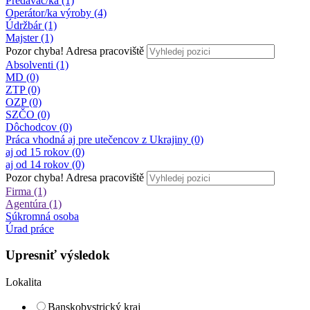
Predavač/ka (1)
Operátor/ka výroby (4)
Údržbár (1)
Majster (1)
Pozor chyba!
Adresa pracoviště
Absolventi (1)
MD (0)
ZTP (0)
OZP (0)
SZČO (0)
Dôchodcov (0)
Práca vhodná aj pre utečencov z Ukrajiny (0)
aj od 15 rokov (0)
aj od 14 rokov (0)
Pozor chyba!
Adresa pracoviště
Firma (1)
Agentúra (1)
Súkromná osoba
Úrad práce
Upresniť výsledok
Lokalita
Banskobystrický kraj