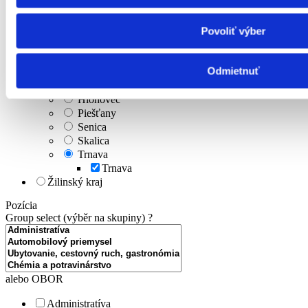
Košický kraj
Nitriansky kraj
Prešovský kraj
Povoliť výber
Trenčiansky kraj
Trnavský kraj
Odmietnuť
Dunajská Streda
Galanta
Hlohovec
Piešťany
Senica
Skalica
Trnava
Trnava
Žilinský kraj
Pozícia
Group select (výběr na skupiny)
?
alebo OBOR
Administratíva