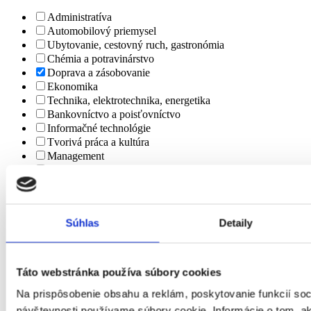
Administratíva
Automobilový priemysel
Ubytovanie, cestovný ruch, gastronómia
Chémia a potravinárstvo
Doprava a zásobovanie
Ekonomika
Technika, elektrotechnika, energetika
Bankovníctvo a poisťovníctvo
Informačné technológie
Tvorivá práca a kultúra
Management
Marketing, reklama a médiá
Obchod a predaj
Bezpečnosť
Personalistika
Súhlas
Detaily
Remeselné a pomocné práce
Právo
Služby
Stavebníctvo a reality
Táto webstránka používa súbory cookies
Veda a výskum
Na prispôsobenie obsahu a reklám, poskytovanie funkcií soc
Výchova a vzdelávanie
Výroba a priemysel
návštevnosti používame súbory cookie. Informácie o tom, 