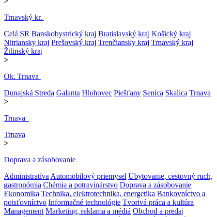
>
Trnavský kr.
Celá SR
Banskobystrický kraj
Bratislavský kraj
Košický kraj
Nitriansky kraj
Prešovský kraj
Trenčiansky kraj
Trnavský kraj
Žilinský kraj
>
Ok. Trnava
Dunajská Streda
Galanta
Hlohovec
Piešťany
Senica
Skalica
Trnava
>
Trnava
Trnava
>
Doprava a zásobovanie
Administratíva
Automobilový priemysel
Ubytovanie, cestovný ruch,
gastronómia
Chémia a potravinárstvo
Doprava a zásobovanie
Ekonomika
Technika, elektrotechnika, energetika
Bankovníctvo a
poisťovníctvo
Informačné technológie
Tvorivá práca a kultúra
Management
Marketing, reklama a médiá
Obchod a predaj