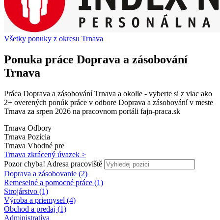
Všetky ponuky z okresu Trnava
Ponuka práce Doprava a zásobování
Trnava
Práca Doprava a zásobování Trnava a okolie - vyberte si z viac ako
2+ overených ponúk práce v odbore Doprava a zásobování v meste
Trnava za srpen 2026 na pracovnom portáli fajn-praca.sk
Trnava
Odbory
Trnava
Pozícia
Trnava
Vhodné pre
Trnava
zkrácený úvazek >
Pozor chyba!
Adresa pracoviště
Doprava a zásobovanie (2)
Remeselné a pomocné práce (1)
Strojárstvo (1)
Výroba a priemysel (4)
Obchod a predaj (1)
Administratíva