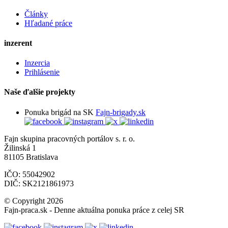
Články
Hľadané práce
inzerent
Inzercia
Prihlásenie
Naše ďalšie projekty
Ponuka brigád na SK
Fajn-brigady.sk
Fajn skupina pracovných portálov s. r. o.
Žilinská 1
81105 Bratislava
IČO: 55042902
DIČ: SK2121861973
© Copyright 2026
Fajn-praca.sk - Denne aktuálna ponuka práce z celej SR