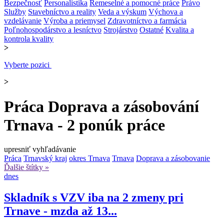
Bezpečnosť
Personalistika
Remeselné a pomocné práce
Právo
Služby
Stavebníctvo a reality
Veda a výskum
Výchova a
vzdelávanie
Výroba a priemysel
Zdravotníctvo a farmácia
Poľnohospodárstvo a lesníctvo
Strojárstvo
Ostatné
Kvalita a
kontrola kvality
>
Vyberte pozici
>
Práca Doprava a zásobování
Trnava - 2 ponúk práce
upresniť vyhľadávanie
Práca
Trnavský kraj
okres Trnava
Trnava
Doprava a zásobovanie
Ďalšie štítky »
dnes
Skladník s VZV iba na 2 zmeny pri
Trnave - mzda až 13...