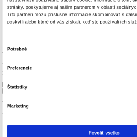
Zdravotníctvo a farmácia
stránky, poskytujeme aj našim partnerom v oblasti sociálnych
Poľnohospodárstvo a lesníctvo
Títo partneri môžu príslušné informácie skombinovať s ďalší
Strojárstvo
poskytli alebo ktoré od vás získali, keď ste používali ich služ
Ostatné
Kvalita a kontrola kvality
úväzok
Výber
Vhodné pre
Potrebné
súhlasu
Ako dlho tu ponuka je
Mzda
inzerent
Výhody
Preferencie
KĽÚČOVÉ SLOVO
firma
Štatistiky
Upresniť výsledok
Marketing
Lokalita
Banskobystrický kraj
Bratislavský kraj
Povoliť všetko