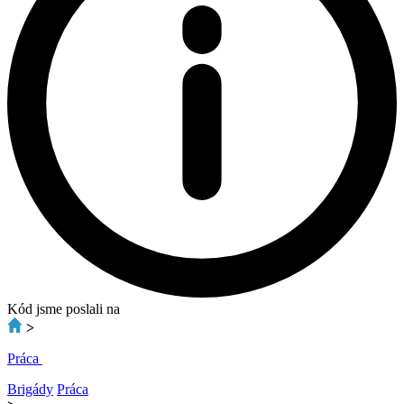
Kód jsme poslali na
>
Práca
Brigády
Práca