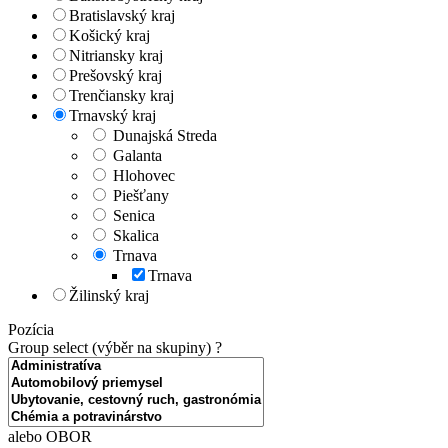
Bratislavský kraj
Košický kraj
Nitriansky kraj
Prešovský kraj
Trenčiansky kraj
Trnavský kraj
Dunajská Streda
Galanta
Hlohovec
Piešťany
Senica
Skalica
Trnava
Trnava
Žilinský kraj
Pozícia
Group select (výběr na skupiny)
?
alebo OBOR