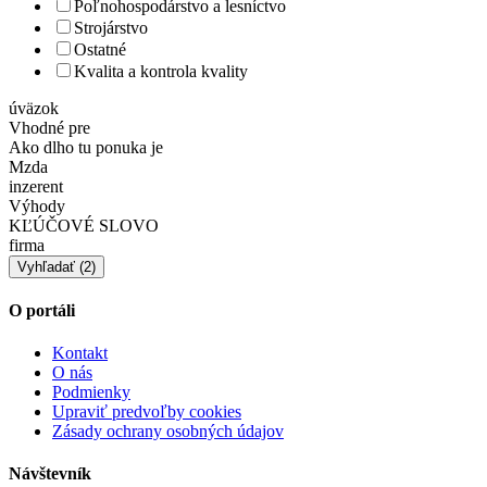
Poľnohospodárstvo a lesníctvo
Strojárstvo
Ostatné
Kvalita a kontrola kvality
úväzok
Vhodné pre
Ako dlho tu ponuka je
Mzda
inzerent
Výhody
KĽÚČOVÉ SLOVO
firma
O portáli
Kontakt
O nás
Podmienky
Upraviť predvoľby cookies
Zásady ochrany osobných údajov
Návštevník