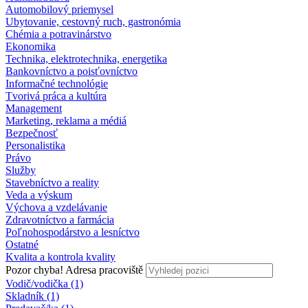
Automobilový priemysel
Ubytovanie, cestovný ruch, gastronómia
Chémia a potravinárstvo
Ekonomika
Technika, elektrotechnika, energetika
Bankovníctvo a poisťovníctvo
Informačné technológie
Tvorivá práca a kultúra
Management
Marketing, reklama a médiá
Bezpečnosť
Personalistika
Právo
Služby
Stavebníctvo a reality
Veda a výskum
Výchova a vzdelávanie
Zdravotníctvo a farmácia
Poľnohospodárstvo a lesníctvo
Ostatné
Kvalita a kontrola kvality
Pozor chyba!
Adresa pracoviště
Vodič/vodička (1)
Skladník (1)