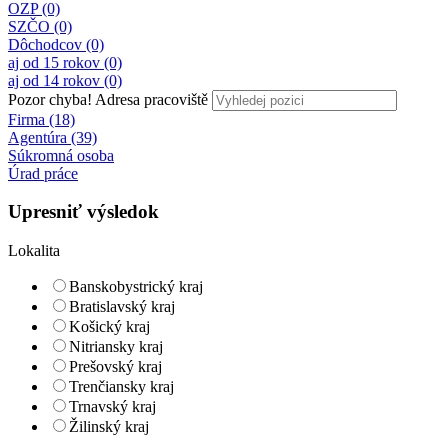
OZP (0)
SZČO (0)
Dôchodcov (0)
aj od 15 rokov (0)
aj od 14 rokov (0)
Pozor chyba!
Adresa pracoviště
Firma (18)
Agentúra (39)
Súkromná osoba
Úrad práce
Upresniť výsledok
Lokalita
Banskobystrický kraj
Bratislavský kraj
Košický kraj
Nitriansky kraj
Prešovský kraj
Trenčiansky kraj
Trnavský kraj
Žilinský kraj