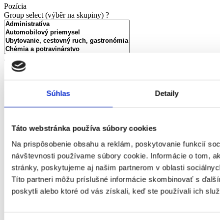
Pozícia
Group select (výběr na skupiny)
?
alebo OBOR
Administratíva
Automobilový priemysel
Súhlas
Detaily
Ubytovanie, cestovný ruch, gastronómia
Chémia a potravinárstvo
Doprava a zásobovanie
Ekonomika
Táto webstránka používa súbory cookies
Technika, elektrotechnika, energetika
Na prispôsobenie obsahu a reklám, poskytovanie funkcií soc
Bankovníctvo a poisťovníctvo
Informačné technológie
návštevnosti používame súbory cookie. Informácie o tom, 
Tvorivá práca a kultúra
stránky, poskytujeme aj našim partnerom v oblasti sociálnych
Management
Títo partneri môžu príslušné informácie skombinovať s ďalší
Marketing, reklama a médiá
poskytli alebo ktoré od vás získali, keď ste používali ich služ
Obchod a predaj
Bezpečnosť
Personalistika