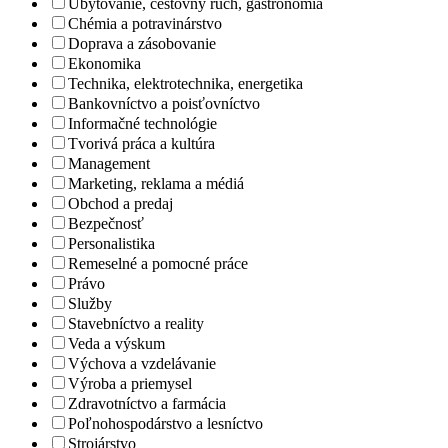
Ubytovanie, cestovný ruch, gastronómia
Chémia a potravinárstvo
Doprava a zásobovanie
Ekonomika
Technika, elektrotechnika, energetika
Bankovníctvo a poisťovníctvo
Informačné technológie
Tvorivá práca a kultúra
Management
Marketing, reklama a médiá
Obchod a predaj
Bezpečnosť
Personalistika
Remeselné a pomocné práce
Právo
Služby
Stavebníctvo a reality
Veda a výskum
Výchova a vzdelávanie
Výroba a priemysel
Zdravotníctvo a farmácia
Poľnohospodárstvo a lesníctvo
Strojárstvo