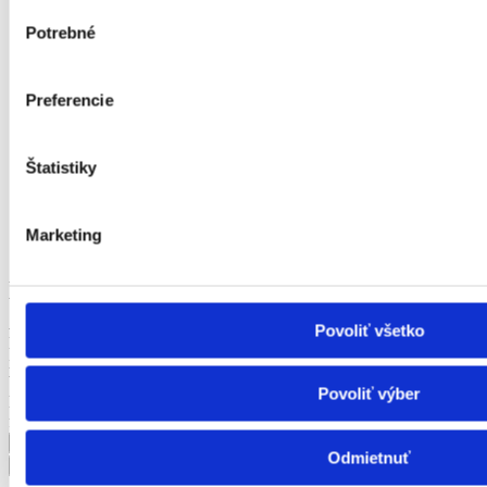
Remeselné a pomocné práce
Výber
Právo
Potrebné
súhlasu
Služby
Stavebníctvo a reality
Veda a výskum
Preferencie
Výchova a vzdelávanie
Výroba a priemysel
Zdravotníctvo a farmácia
Štatistiky
Poľnohospodárstvo a lesníctvo
Strojárstvo
Ostatné
Marketing
Kvalita a kontrola kvality
úväzok
Vhodné pre
Ako dlho tu ponuka je
Povoliť všetko
Mzda
inzerent
Výhody
Povoliť výber
KĽÚČOVÉ SLOVO
firma
Odmietnuť