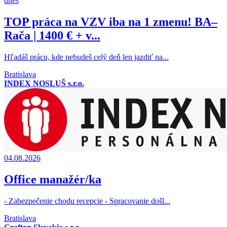
dnes
TOP práca na VZV iba na 1 zmenu! BA–
Rača | 1400 € + v...
Hľadáš prácu, kde nebudeš celý deň len jazdiť na...
Bratislava
INDEX NOSLUŠ s.r.o.
04.08.2026
Office manažér/ka
- Zabezpečenie chodu recepcie - Spracovanie došl...
Bratislava