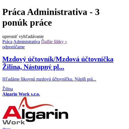
Práca Administrativa - 3
ponúk práce
upresniť vyhľadávanie
Práca
Administratíva
Ďalšie štítky »
odporúčame
Mzdový účtovník/Mzdová účtovníčka
Žilina, Nástupný pl...
​Hľadáme šikovnú mzdovú účtovníčku. Náplň prá...
Žilina
Algarin Work s.r.o.