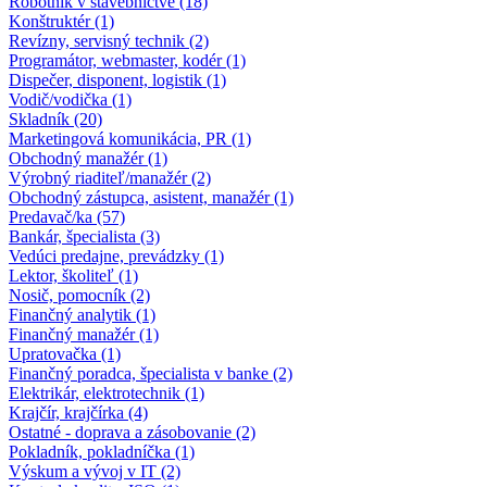
Robotník v stavebníctve (18)
Konštruktér (1)
Revízny, servisný technik (2)
Programátor, webmaster, kodér (1)
Dispečer, disponent, logistik (1)
Vodič/vodička (1)
Skladník (20)
Marketingová komunikácia, PR (1)
Obchodný manažér (1)
Výrobný riaditeľ/manažér (2)
Obchodný zástupca, asistent, manažér (1)
Predavač/ka (57)
Bankár, špecialista (3)
Vedúci predajne, prevádzky (1)
Lektor, školiteľ (1)
Nosič, pomocník (2)
Finančný analytik (1)
Finančný manažér (1)
Upratovačka (1)
Finančný poradca, špecialista v banke (2)
Elektrikár, elektrotechnik (1)
Krajčír, krajčírka (4)
Ostatné - doprava a zásobovanie (2)
Pokladník, pokladníčka (1)
Výskum a vývoj v IT (2)