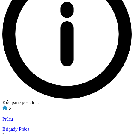
Kód jsme poslali na
>
Práca
Brigády
Práca