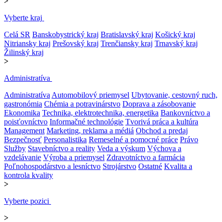
>
Vyberte kraj
Celá SR
Banskobystrický kraj
Bratislavský kraj
Košický kraj
Nitriansky kraj
Prešovský kraj
Trenčiansky kraj
Trnavský kraj
Žilinský kraj
>
Administratíva
Administratíva
Automobilový priemysel
Ubytovanie, cestovný ruch,
gastronómia
Chémia a potravinárstvo
Doprava a zásobovanie
Ekonomika
Technika, elektrotechnika, energetika
Bankovníctvo a
poisťovníctvo
Informačné technológie
Tvorivá práca a kultúra
Management
Marketing, reklama a médiá
Obchod a predaj
Bezpečnosť
Personalistika
Remeselné a pomocné práce
Právo
Služby
Stavebníctvo a reality
Veda a výskum
Výchova a
vzdelávanie
Výroba a priemysel
Zdravotníctvo a farmácia
Poľnohospodárstvo a lesníctvo
Strojárstvo
Ostatné
Kvalita a
kontrola kvality
>
Vyberte pozici
>