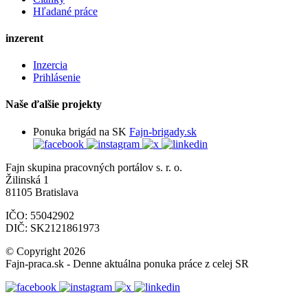
Hľadané práce
inzerent
Inzercia
Prihlásenie
Naše ďalšie projekty
Ponuka brigád na SK
Fajn-brigady.sk
Fajn skupina pracovných portálov s. r. o.
Žilinská 1
81105 Bratislava
IČO: 55042902
DIČ: SK2121861973
© Copyright 2026
Fajn-praca.sk - Denne aktuálna ponuka práce z celej SR