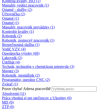
Kontrola kvality, ISO (1)
Manažér, vedúci pracovník (1)
Ostatné - služby (2)
Účtovníčka (2)
Ostatné (1)
Ostatné (1)
Manažér, pracovník prevádzky (1)
Kontrolór kvality (1)
Robotník (2)
Robotník, pomocný pracovník (1)
Bezpečnostná služba (1)
Vodič VZV (4)
Operátor/ka výroby (69)
Lakovník (2)
Údržbár (4)
Technik, technológ v chemickom priemysle (3)
Majster (3)
Robotník, montážnik (2)
Programátor, operátor CNC (2)
Zvárač (1)
Pozor chyba!
Adresa pracoviště
Absolventi (11)
Práca vhodná aj pre utečencov z Ukrajiny (6)
MD (0)
ZTP (0)