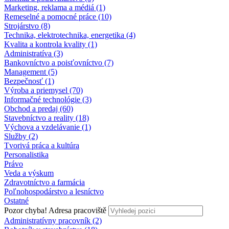
Marketing, reklama a médiá (1)
Remeselné a pomocné práce (10)
Strojárstvo (8)
Technika, elektrotechnika, energetika (4)
Kvalita a kontrola kvality (1)
Administratíva (3)
Bankovníctvo a poisťovníctvo (7)
Management (5)
Bezpečnosť (1)
Výroba a priemysel (70)
Informačné technológie (3)
Obchod a predaj (60)
Stavebníctvo a reality (18)
Výchova a vzdelávanie (1)
Služby (2)
Tvorivá práca a kultúra
Personalistika
Právo
Veda a výskum
Zdravotníctvo a farmácia
Poľnohospodárstvo a lesníctvo
Ostatné
Pozor chyba!
Adresa pracoviště
Administratívny pracovník (2)