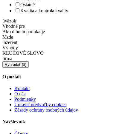
Ostatné
Kvalita a kontrola kvality
úväzok
Vhodné pre
Ako dlho tu ponuka je
Mzda
inzerent
Výhody
KĽÚČOVÉ SLOVO
firma
O portáli
Kontakt
O nás
Podmienky
Upraviť predvoľby cookies
Zásady ochrany osobných údajov
Návštevník
Články