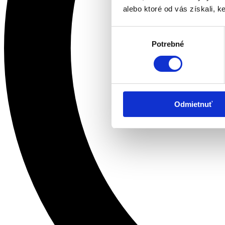
alebo ktoré od vás získali, ke
Výber
Potrebné
súhlasu
Odmietnuť