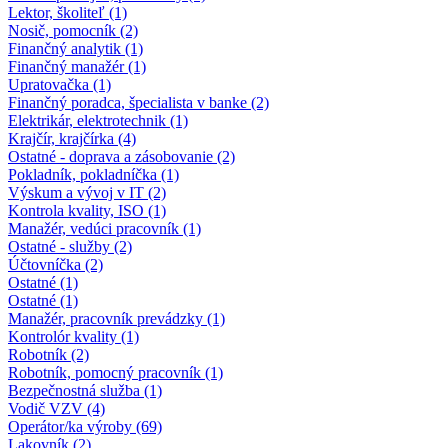
Lektor, školiteľ (1)
Nosič, pomocník (2)
Finančný analytik (1)
Finančný manažér (1)
Upratovačka (1)
Finančný poradca, špecialista v banke (2)
Elektrikár, elektrotechnik (1)
Krajčír, krajčírka (4)
Ostatné - doprava a zásobovanie (2)
Pokladník, pokladníčka (1)
Výskum a vývoj v IT (2)
Kontrola kvality, ISO (1)
Manažér, vedúci pracovník (1)
Ostatné - služby (2)
Účtovníčka (2)
Ostatné (1)
Ostatné (1)
Manažér, pracovník prevádzky (1)
Kontrolór kvality (1)
Robotník (2)
Robotník, pomocný pracovník (1)
Bezpečnostná služba (1)
Vodič VZV (4)
Operátor/ka výroby (69)
Lakovník (2)