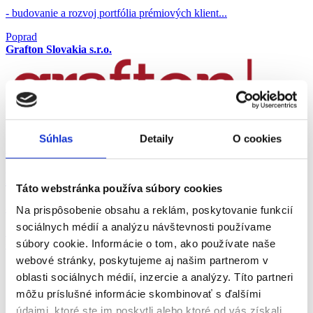
- budovanie a rozvoj portfólia prémiových klient...
Poprad
Grafton Slovakia s.r.o.
Súhlas
Detaily
O cookies
30.07.2026
Bankár/ka pre privátnu klientelu
Táto webstránka používa súbory cookies
- starostlivosť o bonitných a prémiových kliento...
Na prispôsobenie obsahu a reklám, poskytovanie funkcií
sociálnych médií a analýzu návštevnosti používame
Poprad
súbory cookie. Informácie o tom, ako používate naše
Grafton Slovakia s.r.o.
webové stránky, poskytujeme aj našim partnerom v
oblasti sociálnych médií, inzercie a analýzy. Títo partneri
môžu príslušné informácie skombinovať s ďalšími
údajmi, ktoré ste im poskytli alebo ktoré od vás získali,