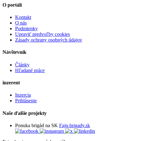
O portáli
Kontakt
O nás
Podmienky
Upraviť predvoľby cookies
Zásady ochrany osobných údajov
Návštevník
Články
Hľadané práce
inzerent
Inzercia
Prihlásenie
Naše ďalšie projekty
Ponuka brigád na SK
Fajn-brigady.sk