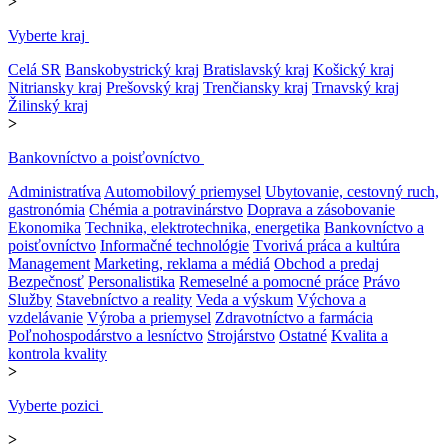
>
Vyberte kraj
Celá SR
Banskobystrický kraj
Bratislavský kraj
Košický kraj
Nitriansky kraj
Prešovský kraj
Trenčiansky kraj
Trnavský kraj
Žilinský kraj
>
Bankovníctvo a poisťovníctvo
Administratíva
Automobilový priemysel
Ubytovanie, cestovný ruch,
gastronómia
Chémia a potravinárstvo
Doprava a zásobovanie
Ekonomika
Technika, elektrotechnika, energetika
Bankovníctvo a
poisťovníctvo
Informačné technológie
Tvorivá práca a kultúra
Management
Marketing, reklama a médiá
Obchod a predaj
Bezpečnosť
Personalistika
Remeselné a pomocné práce
Právo
Služby
Stavebníctvo a reality
Veda a výskum
Výchova a
vzdelávanie
Výroba a priemysel
Zdravotníctvo a farmácia
Poľnohospodárstvo a lesníctvo
Strojárstvo
Ostatné
Kvalita a
kontrola kvality
>
Vyberte pozici
>