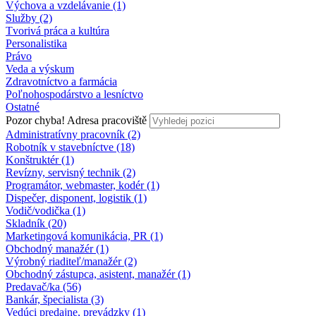
Výchova a vzdelávanie (1)
Služby (2)
Tvorivá práca a kultúra
Personalistika
Právo
Veda a výskum
Zdravotníctvo a farmácia
Poľnohospodárstvo a lesníctvo
Ostatné
Pozor chyba!
Adresa pracoviště
Administratívny pracovník (2)
Robotník v stavebníctve (18)
Konštruktér (1)
Revízny, servisný technik (2)
Programátor, webmaster, kodér (1)
Dispečer, disponent, logistik (1)
Vodič/vodička (1)
Skladník (20)
Marketingová komunikácia, PR (1)
Obchodný manažér (1)
Výrobný riaditeľ/manažér (2)
Obchodný zástupca, asistent, manažér (1)
Predavač/ka (56)
Bankár, špecialista (3)
Vedúci predajne, prevádzky (1)