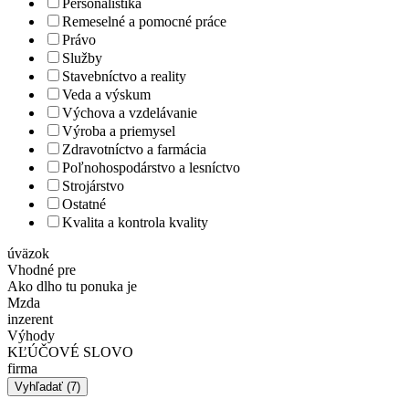
Personalistika
Remeselné a pomocné práce
Právo
Služby
Stavebníctvo a reality
Veda a výskum
Výchova a vzdelávanie
Výroba a priemysel
Zdravotníctvo a farmácia
Poľnohospodárstvo a lesníctvo
Strojárstvo
Ostatné
Kvalita a kontrola kvality
úväzok
Vhodné pre
Ako dlho tu ponuka je
Mzda
inzerent
Výhody
KĽÚČOVÉ SLOVO
firma