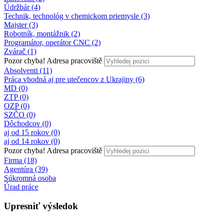
Údržbár (4)
Technik, technológ v chemickom priemysle (3)
Majster (3)
Robotník, montážnik (2)
Programátor, operátor CNC (2)
Zvárač (1)
Pozor chyba!
Adresa pracoviště
Absolventi (11)
Práca vhodná aj pre utečencov z Ukrajiny (6)
MD (0)
ZTP (0)
OZP (0)
SZČO (0)
Dôchodcov (0)
aj od 15 rokov (0)
aj od 14 rokov (0)
Pozor chyba!
Adresa pracoviště
Firma (18)
Agentúra (39)
Súkromná osoba
Úrad práce
Upresniť výsledok