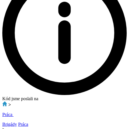
Kód jsme poslali na
>
Práca
Brigády
Práca