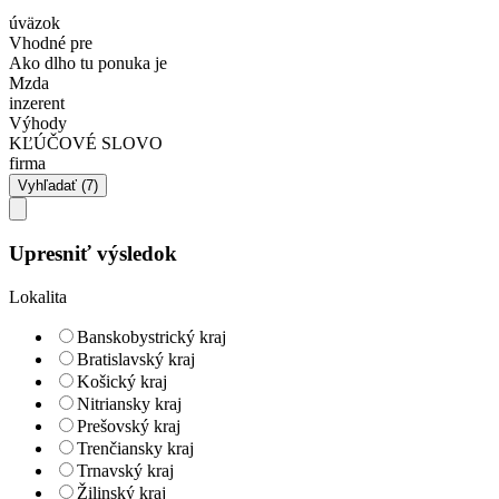
úväzok
Vhodné pre
Ako dlho tu ponuka je
Mzda
inzerent
Výhody
KĽÚČOVÉ SLOVO
firma
Upresniť výsledok
Lokalita
Banskobystrický kraj
Bratislavský kraj
Košický kraj
Nitriansky kraj
Prešovský kraj
Trenčiansky kraj
Trnavský kraj
Žilinský kraj