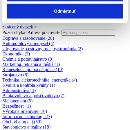
srpen 2026 na pracovnom portáli fajn-praca.sk
Odmietnuť
Odbory
Pozícia
Vhodné pre
zkrácený úvazek >
Pozor chyba!
Adresa pracoviště
Doprava a zásobovanie (28)
Automobilový priemysel (4)
Ubytovanie, cestovný ruch, gastronómia (2)
Ekonomika (3)
Chémia a potravinárstvo (3)
Marketing, reklama a médiá (1)
Remeselné a pomocné práce (10)
Strojárstvo (8)
Technika, elektrotechnika, energetika (4)
Kvalita a kontrola kvality (1)
Administratíva (3)
Bankovníctvo a poisťovníctvo (7)
Management (5)
Bezpečnosť (1)
Výroba a priemysel (70)
Informačné technológie (3)
Obchod a predaj (59)
Stavebníctvo a reality (18)