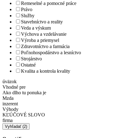
Remeselné a pomocné práce
Právo
Služby
Stavebníctvo a reality
Veda a výskum
Výchova a vzdelávanie
Výroba a priemysel
Zdravotníctvo a farmácia
Poľnohospodárstvo a lesníctvo
Strojárstvo
Ostatné
Kvalita a kontrola kvality
úväzok
Vhodné pre
Ako dlho tu ponuka je
Mzda
inzerent
Výhody
KĽÚČOVÉ SLOVO
firma