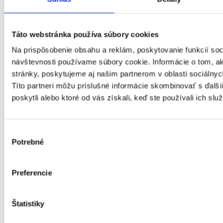
Ekonomika
Technika, elektrotechnika, energetika
Bankovníctvo a poisťovníctvo
Informačné technológie
Táto webstránka používa súbory cookies
Tvorivá práca a kultúra
Na prispôsobenie obsahu a reklám, poskytovanie funkcií soc
Management
Marketing, reklama a médiá
návštevnosti používame súbory cookie. Informácie o tom, 
Obchod a predaj
stránky, poskytujeme aj našim partnerom v oblasti sociálnych
Bezpečnosť
Títo partneri môžu príslušné informácie skombinovať s ďalší
Personalistika
poskytli alebo ktoré od vás získali, keď ste používali ich služ
Remeselné a pomocné práce
Právo
Služby
Stavebníctvo a reality
Výber
Veda a výskum
Potrebné
súhlasu
Výchova a vzdelávanie
Výroba a priemysel
Zdravotníctvo a farmácia
Preferencie
Poľnohospodárstvo a lesníctvo
Strojárstvo
Ostatné
Štatistiky
Kvalita a kontrola kvality