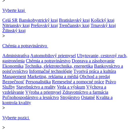
>
Vyberte kraj
Celá SR
Banskobystrický kraj
Bratislavský kraj
Košický kraj
Nitriansky kraj
Prešovský kraj
Trenčiansky kraj
Trnavský kraj
Žilinský kraj
>
Chémia a potravinárstvo
Administratíva
Automobilový priemysel
Ubytovanie, cestovný ruch,
gastronómia
Chémia a potravinárstvo
Doprava a zásobovanie
Ekonomika
Technika, elektrotechnika, energetika
Bankovníctvo a
poisťovníctvo
Informačné technológie
Tvorivá práca a kultúra
Management
Marketing, reklama a médiá
Obchod a predaj
Bezpečnosť
Personalistika
Remeselné a pomocné práce
Právo
Služby
Stavebníctvo a reality
Veda a výskum
Výchova a
vzdelávanie
Výroba a priemysel
Zdravotníctvo a farmácia
Poľnohospodárstvo a lesníctvo
Strojárstvo
Ostatné
Kvalita a
kontrola kvality
>
Vyberte pozici
>