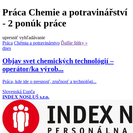
Práca Chemie a potravinářství
- 2 ponúk práce
upresniť vyhľadávanie
Práca
Chémia a potravinárstvo
Ďalšie štítky »
dnes
Objav svet chemických technológií –
operátor/ka výrob...
Práca, kde ide o presnosť, zručnosť a technológi...
Slovenská Ľupča
INDEX NOSLUŠ s.r.o.