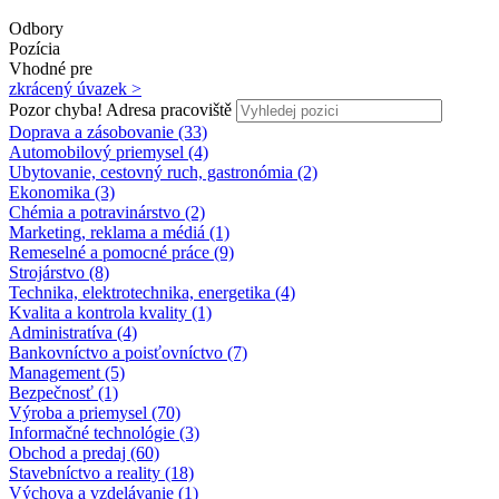
Odbory
Pozícia
Vhodné pre
zkrácený úvazek >
Pozor chyba!
Adresa pracoviště
Doprava a zásobovanie (33)
Automobilový priemysel (4)
Ubytovanie, cestovný ruch, gastronómia (2)
Ekonomika (3)
Chémia a potravinárstvo (2)
Marketing, reklama a médiá (1)
Remeselné a pomocné práce (9)
Strojárstvo (8)
Technika, elektrotechnika, energetika (4)
Kvalita a kontrola kvality (1)
Administratíva (4)
Bankovníctvo a poisťovníctvo (7)
Management (5)
Bezpečnosť (1)
Výroba a priemysel (70)
Informačné technológie (3)
Obchod a predaj (60)
Stavebníctvo a reality (18)
Výchova a vzdelávanie (1)