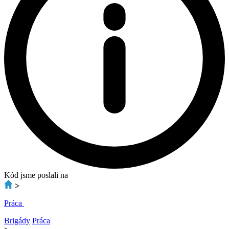
Kód jsme poslali na
>
Práca
Brigády
Práca