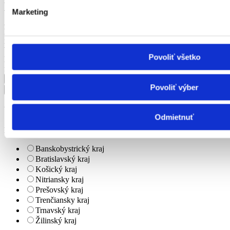
úväzok
Marketing
Vhodné pre
Ako dlho tu ponuka je
Mzda
inzerent
Výhody
Povoliť všetko
KĽÚČOVÉ SLOVO
firma
Povoliť výber
Upresniť výsledok
Odmietnuť
Lokalita
Banskobystrický kraj
Bratislavský kraj
Košický kraj
Nitriansky kraj
Prešovský kraj
Trenčiansky kraj
Trnavský kraj
Žilinský kraj