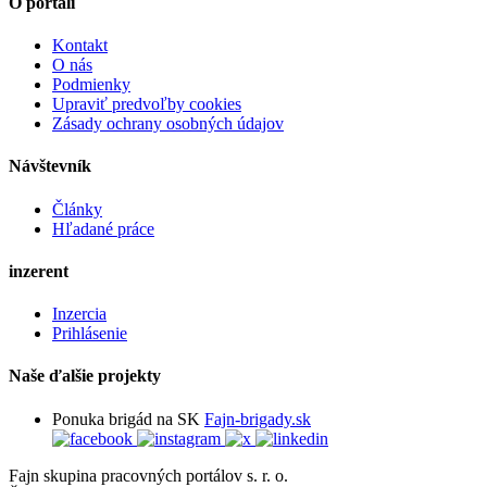
O portáli
Kontakt
O nás
Podmienky
Upraviť predvoľby cookies
Zásady ochrany osobných údajov
Návštevník
Články
Hľadané práce
inzerent
Inzercia
Prihlásenie
Naše ďalšie projekty
Ponuka brigád na SK
Fajn-brigady.sk
Fajn skupina pracovných portálov s. r. o.