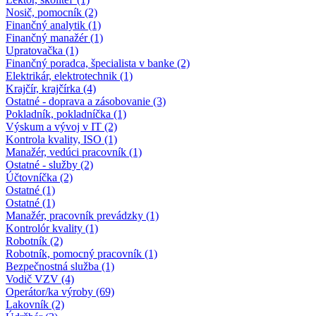
Nosič, pomocník (2)
Finančný analytik (1)
Finančný manažér (1)
Upratovačka (1)
Finančný poradca, špecialista v banke (2)
Elektrikár, elektrotechnik (1)
Krajčír, krajčírka (4)
Ostatné - doprava a zásobovanie (3)
Pokladník, pokladníčka (1)
Výskum a vývoj v IT (2)
Kontrola kvality, ISO (1)
Manažér, vedúci pracovník (1)
Ostatné - služby (2)
Účtovníčka (2)
Ostatné (1)
Ostatné (1)
Manažér, pracovník prevádzky (1)
Kontrolór kvality (1)
Robotník (2)
Robotník, pomocný pracovník (1)
Bezpečnostná služba (1)
Vodič VZV (4)
Operátor/ka výroby (69)
Lakovník (2)