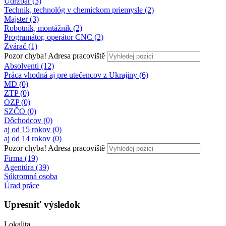
Údržbár (3)
Technik, technológ v chemickom priemysle (2)
Majster (3)
Robotník, montážnik (2)
Programátor, operátor CNC (2)
Zvárač (1)
Pozor chyba!
Adresa pracoviště
Absolventi (12)
Práca vhodná aj pre utečencov z Ukrajiny (6)
MD (0)
ZTP (0)
OZP (0)
SZČO (0)
Dôchodcov (0)
aj od 15 rokov (0)
aj od 14 rokov (0)
Pozor chyba!
Adresa pracoviště
Firma (19)
Agentúra (39)
Súkromná osoba
Úrad práce
Upresniť výsledok
Lokalita