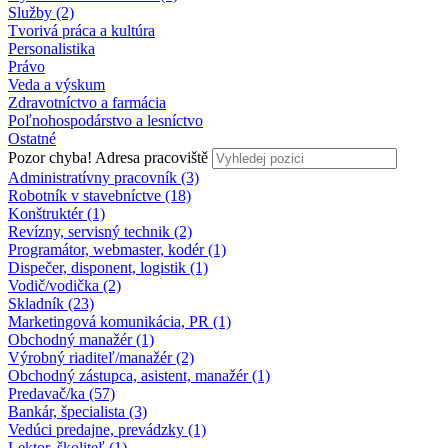
Služby (2)
Tvorivá práca a kultúra
Personalistika
Právo
Veda a výskum
Zdravotníctvo a farmácia
Poľnohospodárstvo a lesníctvo
Ostatné
Pozor chyba!
Adresa pracoviště
Administratívny pracovník (3)
Robotník v stavebníctve (18)
Konštruktér (1)
Revízny, servisný technik (2)
Programátor, webmaster, kodér (1)
Dispečer, disponent, logistik (1)
Vodič/vodička (2)
Skladník (23)
Marketingová komunikácia, PR (1)
Obchodný manažér (1)
Výrobný riaditeľ/manažér (2)
Obchodný zástupca, asistent, manažér (1)
Predavač/ka (57)
Bankár, špecialista (3)
Vedúci predajne, prevádzky (1)
Lektor, školiteľ (1)