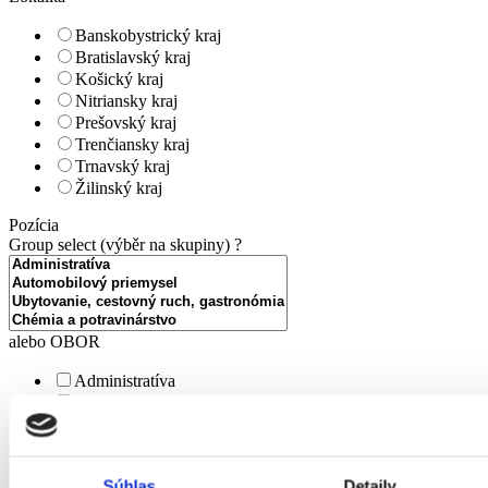
Banskobystrický kraj
Bratislavský kraj
Košický kraj
Nitriansky kraj
Prešovský kraj
Trenčiansky kraj
Trnavský kraj
Žilinský kraj
Pozícia
Group select (výběr na skupiny)
?
alebo OBOR
Administratíva
Automobilový priemysel
Ubytovanie, cestovný ruch, gastronómia
Chémia a potravinárstvo
Doprava a zásobovanie
Súhlas
Detaily