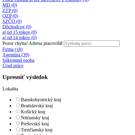
MD (0)
ZTP (0)
OZP (0)
SZČO (0)
Dôchodcov (0)
aj od 15 rokov (0)
aj od 14 rokov (0)
Pozor chyba!
Adresa pracoviště
Firma (18)
Agentúra (39)
Súkromná osoba
Úrad práce
Upresniť výsledok
Lokalita
Banskobystrický kraj
Bratislavský kraj
Košický kraj
Nitriansky kraj
Prešovský kraj
Trenčiansky kraj