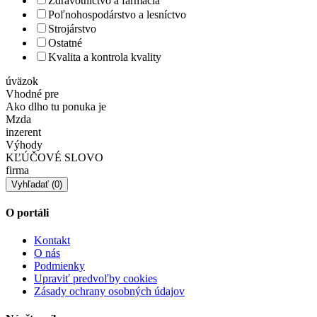
Zdravotníctvo a farmácia
Poľnohospodárstvo a lesníctvo
Strojárstvo
Ostatné
Kvalita a kontrola kvality
úväzok
Vhodné pre
Ako dlho tu ponuka je
Mzda
inzerent
Výhody
KĽÚČOVÉ SLOVO
firma
O portáli
Kontakt
O nás
Podmienky
Upraviť predvoľby cookies
Zásady ochrany osobných údajov