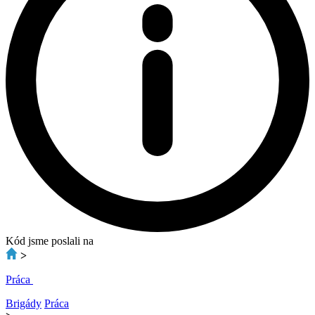
Kód jsme poslali na
>
Práca
Brigády
Práca