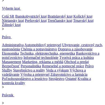
>
Vyberte kraj
Celá SR
Banskobystrický kraj
Bratislavský kraj
Košický kraj
Nitriansky kraj
Prešovský kraj
Trenčiansky kraj
Trnavský kraj
Žilinský kraj
>
Právo
Administratíva
Automobilový priemysel
Ubytovanie, cestovný ruch,
gastronómia
Chémia a potravinárstvo
Doprava a zásobovanie
Ekonomika
Technika, elektrotechnika, energetika
Bankovníctvo a
poisťovníctvo
Informačné technológie
Tvorivá práca a kultúra
Management
Marketing, reklama a médiá
Obchod a predaj
Bezpečnosť
Personalistika
Remeselné a pomocné práce
Právo
Služby
Stavebníctvo a reality
Veda a výskum
Výchova a
vzdelávanie
Výroba a priemysel
Zdravotníctvo a farmácia
Poľnohospodárstvo a lesníctvo
Strojárstvo
Ostatné
Kvalita a
kontrola kvality
>
Právnik
>