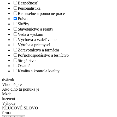
Bezpečnosť
Personalistika
Remeselné a pomocné práce
Právo
Služby
Stavebníctvo a reality
Veda a výskum
Výchova a vzdelávanie
Výroba a priemysel
Zdravotníctvo a farmácia
Poľnohospodárstvo a lesníctvo
Strojárstvo
Ostatné
Kvalita a kontrola kvality
úväzok
Vhodné pre
Ako dlho tu ponuka je
Mzda
inzerent
Výhody
KĽÚČOVÉ SLOVO
firma