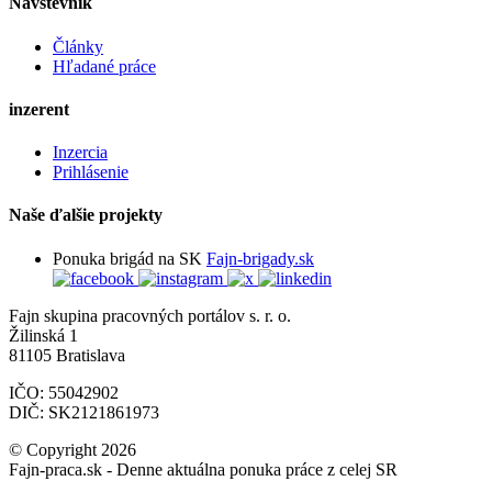
Návštevník
Články
Hľadané práce
inzerent
Inzercia
Prihlásenie
Naše ďalšie projekty
Ponuka brigád na SK
Fajn-brigady.sk
Fajn skupina pracovných portálov s. r. o.
Žilinská 1
81105 Bratislava
IČO: 55042902
DIČ: SK2121861973
© Copyright 2026
Fajn-praca.sk - Denne aktuálna ponuka práce z celej SR