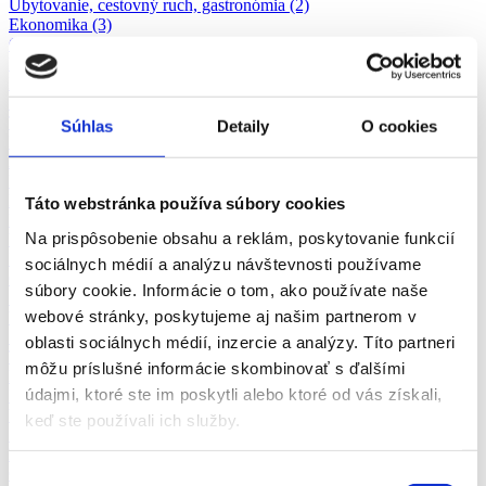
Ubytovanie, cestovný ruch, gastronómia (2)
Ekonomika (3)
Chémia a potravinárstvo (3)
Marketing, reklama a médiá (1)
Remeselné a pomocné práce (10)
Strojárstvo (8)
Technika, elektrotechnika, energetika (4)
Súhlas
Detaily
O cookies
Kvalita a kontrola kvality (1)
Administratíva (3)
Bankovníctvo a poisťovníctvo (7)
Management (5)
Táto webstránka používa súbory cookies
Bezpečnosť (1)
Na prispôsobenie obsahu a reklám, poskytovanie funkcií
Výroba a priemysel (70)
Informačné technológie (3)
sociálnych médií a analýzu návštevnosti používame
Obchod a predaj (59)
súbory cookie. Informácie o tom, ako používate naše
Stavebníctvo a reality (18)
webové stránky, poskytujeme aj našim partnerom v
Výchova a vzdelávanie (1)
Služby (2)
oblasti sociálnych médií, inzercie a analýzy. Títo partneri
Tvorivá práca a kultúra
môžu príslušné informácie skombinovať s ďalšími
Personalistika
údajmi, ktoré ste im poskytli alebo ktoré od vás získali,
Právo
Veda a výskum
keď ste používali ich služby.
Zdravotníctvo a farmácia
Poľnohospodárstvo a lesníctvo
Ostatné
Výber