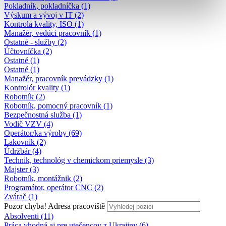
Pokladník, pokladníčka (1)
Výskum a vývoj v IT (2)
Kontrola kvality, ISO (1)
Manažér, vedúci pracovník (1)
Ostatné - služby (2)
Účtovníčka (2)
Ostatné (1)
Ostatné (1)
Manažér, pracovník prevádzky (1)
Kontrolór kvality (1)
Robotník (2)
Robotník, pomocný pracovník (1)
Bezpečnostná služba (1)
Vodič VZV (4)
Operátor/ka výroby (69)
Lakovník (2)
Údržbár (4)
Technik, technológ v chemickom priemysle (3)
Majster (3)
Robotník, montážnik (2)
Programátor, operátor CNC (2)
Zvárač (1)
Pozor chyba!
Adresa pracoviště
Absolventi (11)
Práca vhodná aj pre utečencov z Ukrajiny (6)