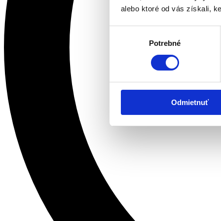
alebo ktoré od vás získali, ke
Výber
Potrebné
súhlasu
Odmietnuť