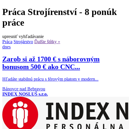
Práca Strojírenství - 8 ponúk
práce
upresniť vyhľadávanie
Práca
Strojárstvo
Ďalšie štítky »
dnes
Zarob si až 1700 € s náborovným
bonusom 500 € ako CNC...
Hľadáte stabilnú prácu s férovým platom v modern...
Bánovce nad Bebravou
INDEX NOSLUŠ s.r.o.