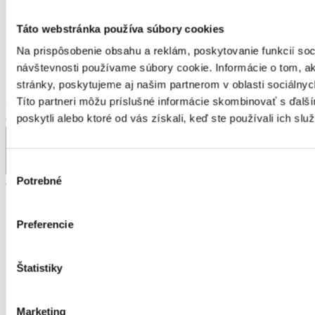
Košický kraj
Nitriansky kraj
Táto webstránka používa súbory cookies
Prešovský kraj
Na prispôsobenie obsahu a reklám, poskytovanie funkcií soc
Trenčiansky kraj
návštevnosti používame súbory cookie. Informácie o tom, 
Trnavský kraj
Žilinský kraj
stránky, poskytujeme aj našim partnerom v oblasti sociálnych
Títo partneri môžu príslušné informácie skombinovať s ďalší
Pozícia
poskytli alebo ktoré od vás získali, keď ste používali ich služ
Group select (výběr na skupiny)
?
Výber
Potrebné
alebo OBOR
súhlasu
Administratíva
Automobilový priemysel
Preferencie
Ubytovanie, cestovný ruch, gastronómia
Chémia a potravinárstvo
Doprava a zásobovanie
Štatistiky
Ekonomika
Technika, elektrotechnika, energetika
Bankovníctvo a poisťovníctvo
Marketing