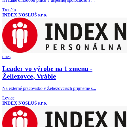
Hľadáte dlhodobú prácu v úspešnej spoločnosti s ...
Trenčín
INDEX NOSLUŠ s.r.o.
dnes
Leader vo výrobe na 1 zmenu -
Želiezovce, Vráble
Na externé pracovisko v Želiezovciach prijmeme s...
Levice
INDEX NOSLUŠ s.r.o.