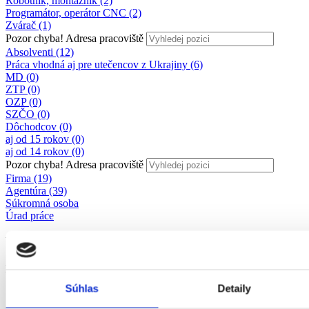
Robotník, montážnik (2)
Programátor, operátor CNC (2)
Zvárač (1)
Pozor chyba!
Adresa pracoviště
Absolventi (12)
Práca vhodná aj pre utečencov z Ukrajiny (6)
MD (0)
ZTP (0)
OZP (0)
SZČO (0)
Dôchodcov (0)
aj od 15 rokov (0)
aj od 14 rokov (0)
Pozor chyba!
Adresa pracoviště
Firma (19)
Agentúra (39)
Súkromná osoba
Úrad práce
Upresniť výsledok
Lokalita
Súhlas
Detaily
Banskobystrický kraj
Bratislavský kraj