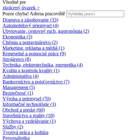
Vhodné pre
zkrácený úvazek >
Pozor chyba!
Adresa pracoviště
Doprava a zásobovanie (33)
Automobilový priemysel (4)
Ubytovanie, cestovný ruch, gastronómia (2)
Ekonomika (3)
Chémia a potravinárstvo (2)
Marketing, reklama a médiá (1)
Remeselné a pomocné práce (9)
Strojárstvo (8)
Technika, elektrotechnika, energetika (4)
Kvalita a kontrola kvality (1)
Administratíva (4)
Bankovníctvo a poisťovníctvo (7)
Management (5)
Bezpečnosť (1)
Výroba a priemysel (70)
Informačné technológie (3)
Obchod a predaj (60)
Stavebníctvo a reality (18)
Výchova a vzdelávanie (1)
Služby (2)
Tvorivá práca a kultúra
Personalistika