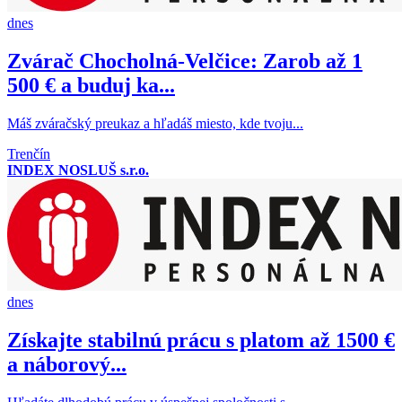
dnes
Zvárač Chocholná-Velčice: Zarob až 1
500 € a buduj ka...
Máš zváračský preukaz a hľadáš miesto, kde tvoju...
Trenčín
INDEX NOSLUŠ s.r.o.
dnes
Získajte stabilnú prácu s platom až 1500 €
a náborový...