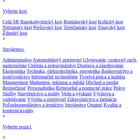
>
Vyberte kraj
Celá SR
Banskobystrický kraj
Bratislavský kraj
Košický kraj
Nitriansky kraj
Prešovský kraj
Trenčiansky kraj
Trnavský kraj
Žilinský kraj
>
Strojárstvo
Administratíva
Automobilový priemysel
Ubytovanie, cestovný ruch,
gastronómia
Chémia a potravinárstvo
Doprava a zásobovanie
Ekonomika
Technika, elektrotechnika, energetika
Bankovníctvo a
poisťovníctvo
Informačné technológie
Tvorivá práca a kultúra
Management
Marketing, reklama a médiá
Obchod a predaj
Bezpečnosť
Personalistika
Remeselné a pomocné práce
Právo
Služby
Stavebníctvo a reality
Veda a výskum
Výchova a
vzdelávanie
Výroba a priemysel
Zdravotníctvo a farmácia
Poľnohospodárstvo a lesníctvo
Strojárstvo
Ostatné
Kvalita a
kontrola kvality
>
Vyberte pozici
>