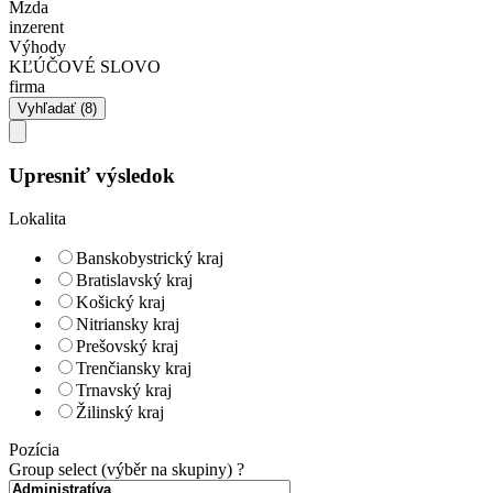
Mzda
inzerent
Výhody
KĽÚČOVÉ SLOVO
firma
Upresniť výsledok
Lokalita
Banskobystrický kraj
Bratislavský kraj
Košický kraj
Nitriansky kraj
Prešovský kraj
Trenčiansky kraj
Trnavský kraj
Žilinský kraj
Pozícia
Group select (výběr na skupiny)
?