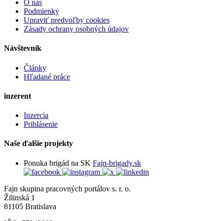
O nás
Podmienky
Upraviť predvoľby cookies
Zásady ochrany osobných údajov
Návštevník
Články
Hľadané práce
inzerent
Inzercia
Prihlásenie
Naše ďalšie projekty
Ponuka brigád na SK
Fajn-brigady.sk
Fajn skupina pracovných portálov s. r. o.
Žilinská 1
81105 Bratislava