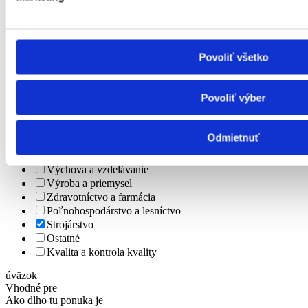
Informačné technológie
Tvorivá práca a kultúra
Management
Marketing, reklama a médiá
Povoliť všetko
Obchod a predaj
Bezpečnosť
Personalistika
Povoliť výber
Remeselné a pomocné práce
Právo
Služby
Odmietnuť
Stavebníctvo a reality
Veda a výskum
Výchova a vzdelávanie
Výroba a priemysel
Zdravotníctvo a farmácia
Poľnohospodárstvo a lesníctvo
Strojárstvo
Ostatné
Kvalita a kontrola kvality
úväzok
Vhodné pre
Ako dlho tu ponuka je