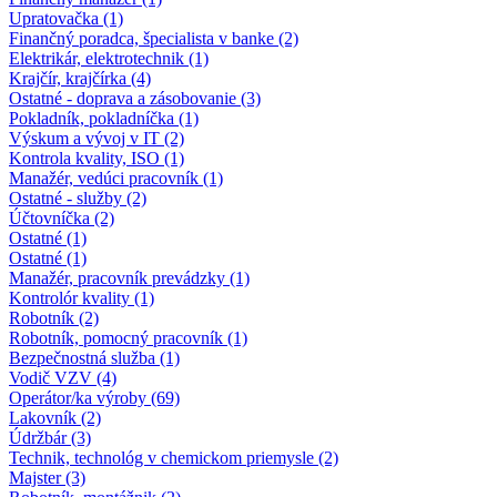
Upratovačka (1)
Finančný poradca, špecialista v banke (2)
Elektrikár, elektrotechnik (1)
Krajčír, krajčírka (4)
Ostatné - doprava a zásobovanie (3)
Pokladník, pokladníčka (1)
Výskum a vývoj v IT (2)
Kontrola kvality, ISO (1)
Manažér, vedúci pracovník (1)
Ostatné - služby (2)
Účtovníčka (2)
Ostatné (1)
Ostatné (1)
Manažér, pracovník prevádzky (1)
Kontrolór kvality (1)
Robotník (2)
Robotník, pomocný pracovník (1)
Bezpečnostná služba (1)
Vodič VZV (4)
Operátor/ka výroby (69)
Lakovník (2)
Údržbár (3)
Technik, technológ v chemickom priemysle (2)
Majster (3)