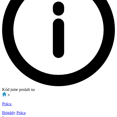
Kód jsme poslali na
>
Práca
Brigády
Práca