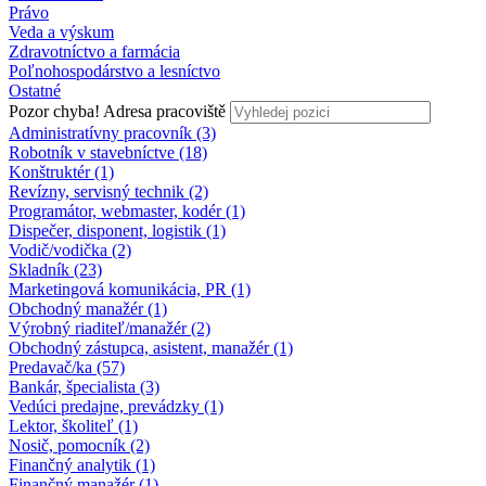
Právo
Veda a výskum
Zdravotníctvo a farmácia
Poľnohospodárstvo a lesníctvo
Ostatné
Pozor chyba!
Adresa pracoviště
Administratívny pracovník (3)
Robotník v stavebníctve (18)
Konštruktér (1)
Revízny, servisný technik (2)
Programátor, webmaster, kodér (1)
Dispečer, disponent, logistik (1)
Vodič/vodička (2)
Skladník (23)
Marketingová komunikácia, PR (1)
Obchodný manažér (1)
Výrobný riaditeľ/manažér (2)
Obchodný zástupca, asistent, manažér (1)
Predavač/ka (57)
Bankár, špecialista (3)
Vedúci predajne, prevádzky (1)
Lektor, školiteľ (1)
Nosič, pomocník (2)
Finančný analytik (1)
Finančný manažér (1)