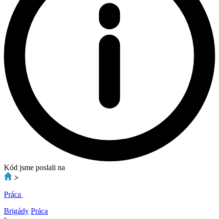
Kód jsme poslali na
>
Práca
Brigády
Práca