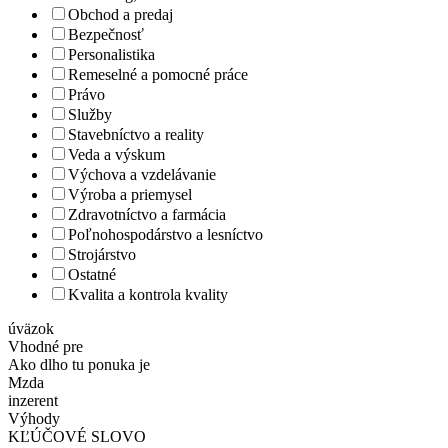
Obchod a predaj
Bezpečnosť
Personalistika
Remeselné a pomocné práce
Právo
Služby
Stavebníctvo a reality
Veda a výskum
Výchova a vzdelávanie
Výroba a priemysel
Zdravotníctvo a farmácia
Poľnohospodárstvo a lesníctvo
Strojárstvo
Ostatné
Kvalita a kontrola kvality
úväzok
Vhodné pre
Ako dlho tu ponuka je
Mzda
inzerent
Výhody
KĽÚČOVÉ SLOVO