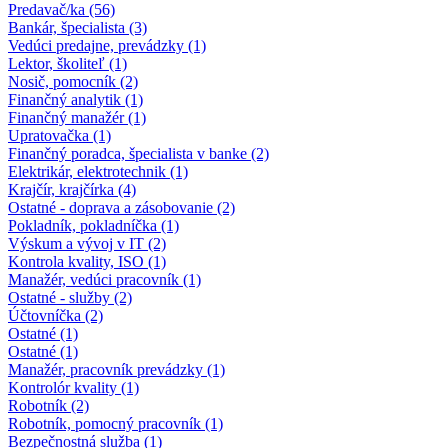
Predavač/ka (56)
Bankár, špecialista (3)
Vedúci predajne, prevádzky (1)
Lektor, školiteľ (1)
Nosič, pomocník (2)
Finančný analytik (1)
Finančný manažér (1)
Upratovačka (1)
Finančný poradca, špecialista v banke (2)
Elektrikár, elektrotechnik (1)
Krajčír, krajčírka (4)
Ostatné - doprava a zásobovanie (2)
Pokladník, pokladníčka (1)
Výskum a vývoj v IT (2)
Kontrola kvality, ISO (1)
Manažér, vedúci pracovník (1)
Ostatné - služby (2)
Účtovníčka (2)
Ostatné (1)
Ostatné (1)
Manažér, pracovník prevádzky (1)
Kontrolór kvality (1)
Robotník (2)
Robotník, pomocný pracovník (1)
Bezpečnostná služba (1)