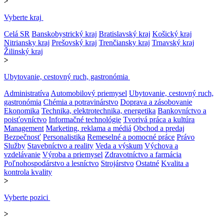
>
Vyberte kraj
Celá SR
Banskobystrický kraj
Bratislavský kraj
Košický kraj
Nitriansky kraj
Prešovský kraj
Trenčiansky kraj
Trnavský kraj
Žilinský kraj
>
Ubytovanie, cestovný ruch, gastronómia
Administratíva
Automobilový priemysel
Ubytovanie, cestovný ruch,
gastronómia
Chémia a potravinárstvo
Doprava a zásobovanie
Ekonomika
Technika, elektrotechnika, energetika
Bankovníctvo a
poisťovníctvo
Informačné technológie
Tvorivá práca a kultúra
Management
Marketing, reklama a médiá
Obchod a predaj
Bezpečnosť
Personalistika
Remeselné a pomocné práce
Právo
Služby
Stavebníctvo a reality
Veda a výskum
Výchova a
vzdelávanie
Výroba a priemysel
Zdravotníctvo a farmácia
Poľnohospodárstvo a lesníctvo
Strojárstvo
Ostatné
Kvalita a
kontrola kvality
>
Vyberte pozici
>