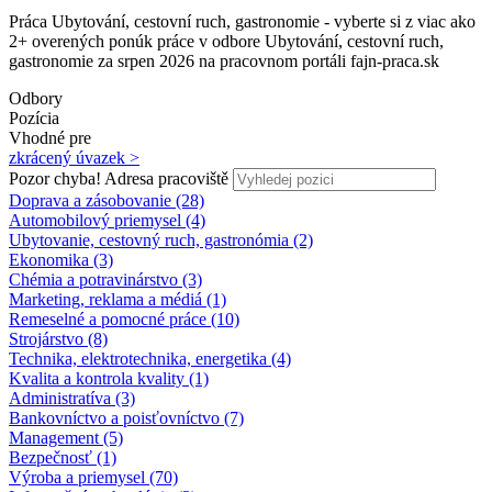
Práca Ubytování, cestovní ruch, gastronomie - vyberte si z viac ako
2+ overených ponúk práce v odbore Ubytování, cestovní ruch,
gastronomie za srpen 2026 na pracovnom portáli fajn-praca.sk
Odbory
Pozícia
Vhodné pre
zkrácený úvazek >
Pozor chyba!
Adresa pracoviště
Doprava a zásobovanie (28)
Automobilový priemysel (4)
Ubytovanie, cestovný ruch, gastronómia (2)
Ekonomika (3)
Chémia a potravinárstvo (3)
Marketing, reklama a médiá (1)
Remeselné a pomocné práce (10)
Strojárstvo (8)
Technika, elektrotechnika, energetika (4)
Kvalita a kontrola kvality (1)
Administratíva (3)
Bankovníctvo a poisťovníctvo (7)
Management (5)
Bezpečnosť (1)
Výroba a priemysel (70)