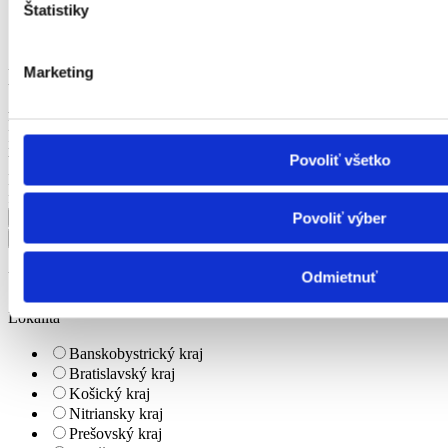
Štatistiky
Ostatné
Kvalita a kontrola kvality
Marketing
úväzok
Vhodné pre
Ako dlho tu ponuka je
Mzda
inzerent
Povoliť všetko
Výhody
KĽÚČOVÉ SLOVO
firma
Povoliť výber
Upresniť výsledok
Odmietnuť
Lokalita
Banskobystrický kraj
Bratislavský kraj
Košický kraj
Nitriansky kraj
Prešovský kraj