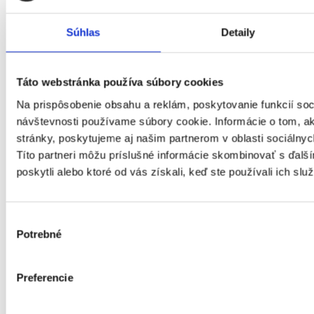
Ubytovanie, cestovný ruch, gastronómia
Chémia a potravinárstvo
Doprava a zásobovanie
Súhlas
Detaily
Ekonomika
Technika, elektrotechnika, energetika
Bankovníctvo a poisťovníctvo
Táto webstránka používa súbory cookies
Informačné technológie
Tvorivá práca a kultúra
Na prispôsobenie obsahu a reklám, poskytovanie funkcií soc
Management
návštevnosti používame súbory cookie. Informácie o tom, 
Marketing, reklama a médiá
stránky, poskytujeme aj našim partnerom v oblasti sociálnych
Obchod a predaj
Títo partneri môžu príslušné informácie skombinovať s ďalší
Bezpečnosť
poskytli alebo ktoré od vás získali, keď ste používali ich služ
Personalistika
Remeselné a pomocné práce
Právo
Služby
Výber
Stavebníctvo a reality
Potrebné
súhlasu
Veda a výskum
Výchova a vzdelávanie
Výroba a priemysel
Preferencie
Zdravotníctvo a farmácia
Poľnohospodárstvo a lesníctvo
Strojárstvo