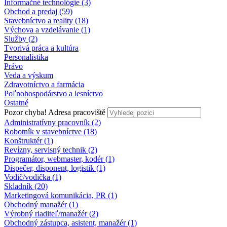
Informačné technológie (3)
Obchod a predaj (59)
Stavebníctvo a reality (18)
Výchova a vzdelávanie (1)
Služby (2)
Tvorivá práca a kultúra
Personalistika
Právo
Veda a výskum
Zdravotníctvo a farmácia
Poľnohospodárstvo a lesníctvo
Ostatné
Pozor chyba!
Adresa pracoviště
Administratívny pracovník (2)
Robotník v stavebníctve (18)
Konštruktér (1)
Revízny, servisný technik (2)
Programátor, webmaster, kodér (1)
Dispečer, disponent, logistik (1)
Vodič/vodička (1)
Skladník (20)
Marketingová komunikácia, PR (1)
Obchodný manažér (1)
Výrobný riaditeľ/manažér (2)
Obchodný zástupca, asistent, manažér (1)