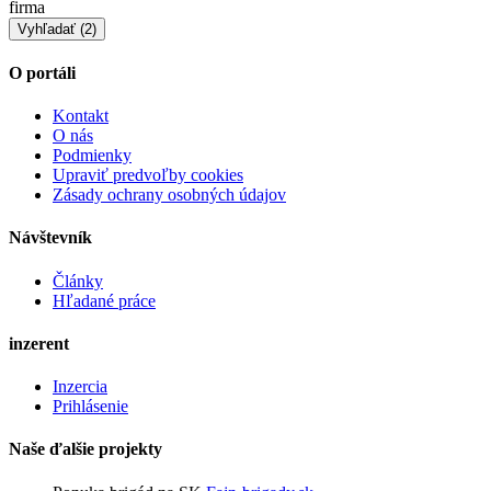
firma
O portáli
Kontakt
O nás
Podmienky
Upraviť predvoľby cookies
Zásady ochrany osobných údajov
Návštevník
Články
Hľadané práce
inzerent
Inzercia
Prihlásenie
Naše ďalšie projekty