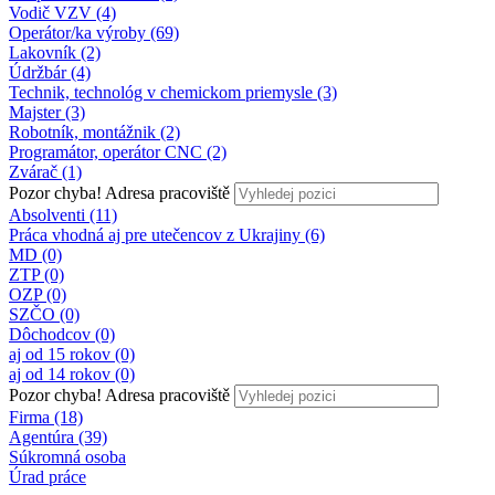
Vodič VZV (4)
Operátor/ka výroby (69)
Lakovník (2)
Údržbár (4)
Technik, technológ v chemickom priemysle (3)
Majster (3)
Robotník, montážnik (2)
Programátor, operátor CNC (2)
Zvárač (1)
Pozor chyba!
Adresa pracoviště
Absolventi (11)
Práca vhodná aj pre utečencov z Ukrajiny (6)
MD (0)
ZTP (0)
OZP (0)
SZČO (0)
Dôchodcov (0)
aj od 15 rokov (0)
aj od 14 rokov (0)
Pozor chyba!
Adresa pracoviště
Firma (18)
Agentúra (39)
Súkromná osoba
Úrad práce