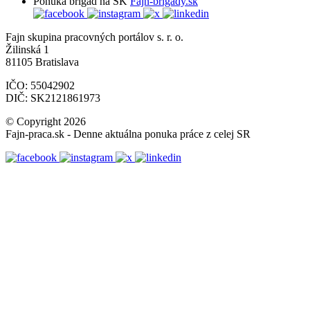
Ponuka brigád na SK
Fajn-brigady.sk
Fajn skupina pracovných portálov s. r. o.
Žilinská 1
81105 Bratislava
IČO: 55042902
DIČ: SK2121861973
© Copyright 2026
Fajn-praca.sk - Denne aktuálna ponuka práce z celej SR