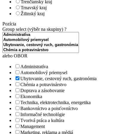
Trenčiansky kraj
Trnavský kraj
Žilinský kraj
Pozícia
Group select (výběr na skupiny)
?
alebo OBOR
Administratíva
Automobilový priemysel
Ubytovanie, cestovný ruch, gastronómia
Chémia a potravinárstvo
Doprava a zásobovanie
Ekonomika
Technika, elektrotechnika, energetika
Bankovníctvo a poisťovníctvo
Informačné technológie
Tvorivá práca a kultúra
Management
Marketing, reklama a médiá