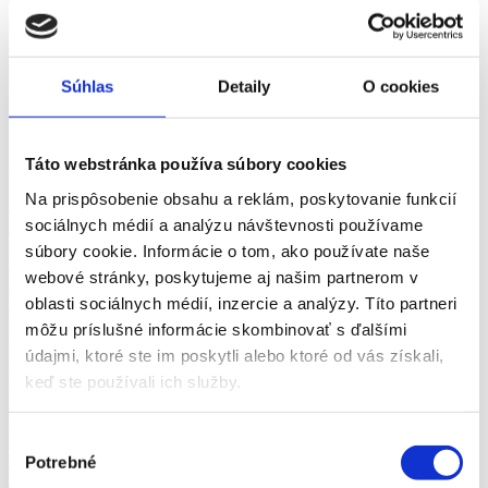
Práca Věda a výzkum Martin a okolie - vyberte si z viac ako 0+
overených ponúk práce v odbore Věda a výzkum v meste Martin za
srpen 2026 na pracovnom portáli fajn-praca.sk
Súhlas
Detaily
O cookies
Martin
Odbory
Martin
Pozícia
Martin
Vhodné pre
Martin
zkrácený úvazek >
Táto webstránka používa súbory cookies
Pozor chyba!
Adresa pracoviště
Na prispôsobenie obsahu a reklám, poskytovanie funkcií
Ekonomika (1)
sociálnych médií a analýzu návštevnosti používame
Remeselné a pomocné práce (1)
Obchod a predaj (1)
súbory cookie. Informácie o tom, ako používate naše
Administratíva
webové stránky, poskytujeme aj našim partnerom v
Automobilový priemysel
oblasti sociálnych médií, inzercie a analýzy. Títo partneri
Ubytovanie, cestovný ruch, gastronómia
Chémia a potravinárstvo
môžu príslušné informácie skombinovať s ďalšími
Doprava a zásobovanie
údajmi, ktoré ste im poskytli alebo ktoré od vás získali,
Technika, elektrotechnika, energetika
keď ste používali ich služby.
Bankovníctvo a poisťovníctvo
Informačné technológie
Tvorivá práca a kultúra
Výber
Management
Marketing, reklama a médiá
Potrebné
súhlasu
Bezpečnosť