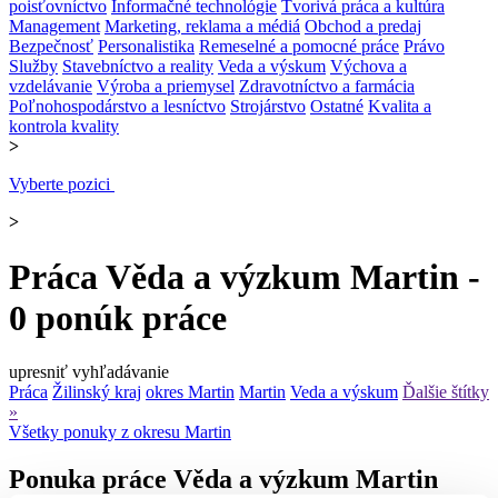
poisťovníctvo
Informačné technológie
Tvorivá práca a kultúra
Management
Marketing, reklama a médiá
Obchod a predaj
Bezpečnosť
Personalistika
Remeselné a pomocné práce
Právo
Služby
Stavebníctvo a reality
Veda a výskum
Výchova a
vzdelávanie
Výroba a priemysel
Zdravotníctvo a farmácia
Poľnohospodárstvo a lesníctvo
Strojárstvo
Ostatné
Kvalita a
kontrola kvality
>
Vyberte pozici
>
Práca Věda a výzkum Martin -
0 ponúk práce
upresniť vyhľadávanie
Práca
Žilinský kraj
okres Martin
Martin
Veda a výskum
Ďalšie štítky
»
Všetky ponuky z okresu Martin
Ponuka práce Věda a výzkum Martin