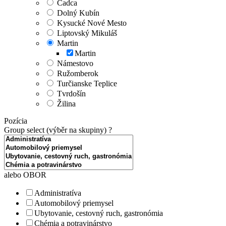
Čadca
Dolný Kubín
Kysucké Nové Mesto
Liptovský Mikuláš
Martin
Martin
Námestovo
Ružomberok
Turčianske Teplice
Tvrdošín
Žilina
Pozícia
Group select (výběr na skupiny)
?
alebo OBOR
Administratíva
Automobilový priemysel
Ubytovanie, cestovný ruch, gastronómia
Chémia a potravinárstvo