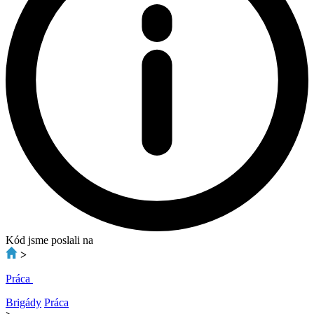
Kód jsme poslali na
>
Práca
Brigády
Práca