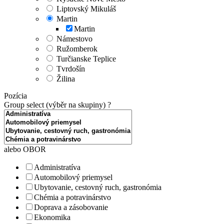
Liptovský Mikuláš
Martin
Martin
Námestovo
Ružomberok
Turčianske Teplice
Tvrdošín
Žilina
Pozícia
Group select (výběr na skupiny)
?
alebo OBOR
Administratíva
Automobilový priemysel
Ubytovanie, cestovný ruch, gastronómia
Chémia a potravinárstvo
Doprava a zásobovanie
Ekonomika