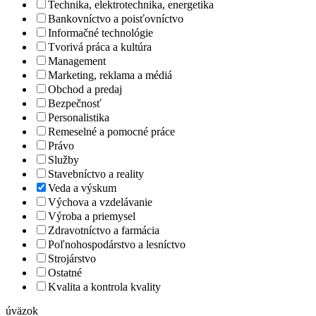
Technika, elektrotechnika, energetika
Bankovníctvo a poisťovníctvo
Informačné technológie
Tvorivá práca a kultúra
Management
Marketing, reklama a médiá
Obchod a predaj
Bezpečnosť
Personalistika
Remeselné a pomocné práce
Právo
Služby
Stavebníctvo a reality
Veda a výskum
Výchova a vzdelávanie
Výroba a priemysel
Zdravotníctvo a farmácia
Poľnohospodárstvo a lesníctvo
Strojárstvo
Ostatné
Kvalita a kontrola kvality
úväzok