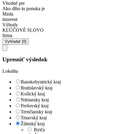
Vhodné pre
Ako dlho tu ponuka je
Mzda
inzerent
Výhody
KĽÚČOVÉ SLOVO
firma
Upresniť výsledok
Lokalita
Banskobystrický kraj
Bratislavský kraj
Košický kraj
Nitriansky kraj
Prešovský kraj
Trenčiansky kraj
Trnavský kraj
Žilinský kraj
Bytča