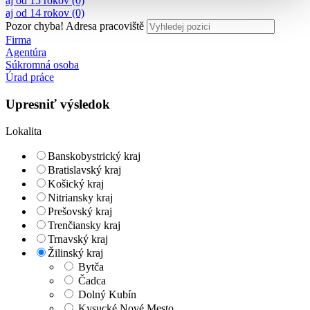
aj od 15 rokov (0)
aj od 14 rokov (0)
Pozor chyba!
Adresa pracoviště
Firma
Agentúra
Súkromná osoba
Úrad práce
Upresniť výsledok
Lokalita
Banskobystrický kraj
Bratislavský kraj
Košický kraj
Nitriansky kraj
Prešovský kraj
Trenčiansky kraj
Trnavský kraj
Žilinský kraj
Bytča
Čadca
Dolný Kubín
Kysucké Nové Mesto