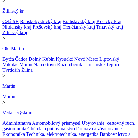
>
Žilinský kr.
Celá SR
Banskobystrický kraj
Bratislavský kraj
Košický kraj
Nitriansky kraj
Prešovský kraj
Trenčiansky kraj
Trnavský kraj
Žilinský kraj
>
Ok. Martin
Bytča
Čadca
Dolný Kubín
Kysucké Nové Mesto
Liptovský
Mikuláš
Martin
Námestovo
Ružomberok
Turčianske Teplice
Tvrdošín
Žilina
>
Martin
Martin
>
Veda a výskum
Administratíva
Automobilový priemysel
Ubytovanie, cestovný ruch,
gastronómia
Chémia a potravinárstvo
Doprava a zásobovanie
Ekonomika
Technika, elektrotechnika, energetika
Bankovníctvo a