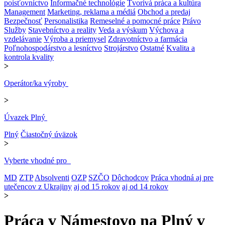
poisťovníctvo
Informačné technológie
Tvorivá práca a kultúra
Management
Marketing, reklama a médiá
Obchod a predaj
Bezpečnosť
Personalistika
Remeselné a pomocné práce
Právo
Služby
Stavebníctvo a reality
Veda a výskum
Výchova a
vzdelávanie
Výroba a priemysel
Zdravotníctvo a farmácia
Poľnohospodárstvo a lesníctvo
Strojárstvo
Ostatné
Kvalita a
kontrola kvality
>
Operátor/ka výroby
>
Úvazek Plný
Plný
Čiastočný úväzok
>
Vyberte vhodné pro
MD
ZTP
Absolventi
OZP
SZČO
Dôchodcov
Práca vhodná aj pre
utečencov z Ukrajiny
aj od 15 rokov
aj od 14 rokov
>
Práca v Námestovo na Plný v