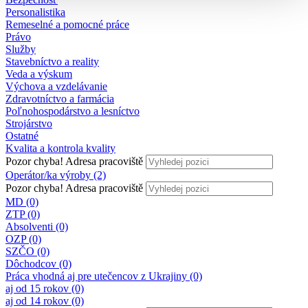
Personalistika
Remeselné a pomocné práce
Právo
Služby
Stavebníctvo a reality
Veda a výskum
Výchova a vzdelávanie
Zdravotníctvo a farmácia
Poľnohospodárstvo a lesníctvo
Strojárstvo
Ostatné
Kvalita a kontrola kvality
Pozor chyba!
Adresa pracoviště
Operátor/ka výroby (2)
Pozor chyba!
Adresa pracoviště
MD (0)
ZTP (0)
Absolventi (0)
OZP (0)
SZČO (0)
Dôchodcov (0)
Práca vhodná aj pre utečencov z Ukrajiny (0)
aj od 15 rokov (0)
aj od 14 rokov (0)