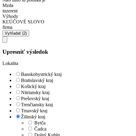
Mzda
inzerent
Výhody
KĽÚČOVÉ SLOVO
firma
Upresniť výsledok
Lokalita
Banskobystrický kraj
Bratislavský kraj
Košický kraj
Nitriansky kraj
Prešovský kraj
Trenčiansky kraj
Trnavský kraj
Žilinský kraj
Bytča
Čadca
Dolný Kubín