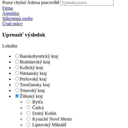
Pozor chyba!
Adresa pracoviště
Firma
Agentúra
Súkromná osoba
Úrad práce
Upresniť výsledok
Lokalita
Banskobystrický kraj
Bratislavský kraj
Košický kraj
Nitriansky kraj
Prešovský kraj
Trenčiansky kraj
Trnavský kraj
Žilinský kraj
Bytča
Čadca
Dolný Kubín
Kysucké Nové Mesto
Liptovský Mikuláš