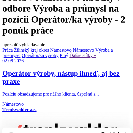
odbore Výroba a průmysl na
pozícii Operátor/ka výroby - 2
ponúk práce
upresniť vyhľadávanie
Práca
Žilinský kraj
okres Námestovo
Námestovo
Výroba a
priemysel
Operátor/ka výroby
Plný
Ďalšie štítky »
02.08.2026
Operátor výroby, nástup ihneď, aj bez
praxe
Pozíciu obsadzujeme pre nášho klienta, úspešnú s...
Námestovo
Trenkwalder a.s.