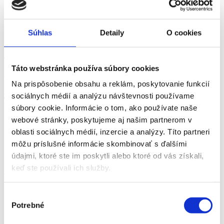
30.07.2026
Súhlas
Detaily
O cookies
Šička/krajčírka na dve zmeny do výroby
Táto webstránka používa súbory cookies
Pozíciu obsadzujeme pre nášho klienta, stabilnú ...
Na prispôsobenie obsahu a reklám, poskytovanie funkcií
Námestovo
sociálnych médií a analýzu návštevnosti používame
Trenkwalder a.s.
súbory cookie. Informácie o tom, ako používate naše
webové stránky, poskytujeme aj našim partnerom v
oblasti sociálnych médií, inzercie a analýzy. Títo partneri
môžu príslušné informácie skombinovať s ďalšími
údajmi, ktoré ste im poskytli alebo ktoré od vás získali,
keď ste používali ich služby.
Všetky ponuky z okresu Námestovo
Práca v
Námestovo
na Plný v odbore Výroba a
Výber
průmysl a na pozícii
Operátor/ka výroby
- voľné
Potrebné
súhlasu
pracovné miesta