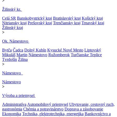
>
Žilinský kr.
Celá SR
Banskobystrický kraj
Bratislavský kraj
Košický kraj
Nitriansky kraj
Prešovský kraj
Trenčiansky kraj
Trnavský kraj
Žilinský kraj
>
Ok. Námestovo
Bytča
Čadca
Dolný Kubín
Kysucké Nové Mesto
Liptovský
Mikuláš
Martin
Námestovo
Ružomberok
Turčianske Teplice
Tvrdošín
Žilina
>
Námestovo
Námestovo
>
Výroba a priemysel
Administratíva
Automobilový priemysel
Ubytovanie, cestovný ruch,
gastronómia
Chémia a potravinárstvo
Doprava a zásobovanie
Ekonomika
Technika, elektrotechnika, energetika
Bankovníctvo a