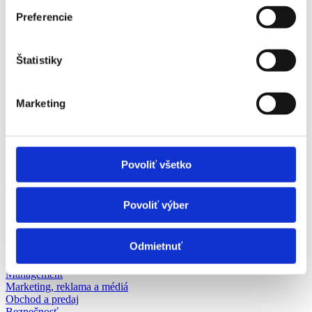
Ponuky práce v Námestovo na Plný v odbore Výroba a průmysl na
Preferencie
pozícii Operátor/ka výroby voľné miesta - vyberte si z viac ako 2+
overených ponúk práce za srpen 2026 na pracovnom portáli fajn-
praca.sk
Štatistiky
Námestovo
Odbory
Námestovo
Pozícia
Námestovo
Vhodné pre
Marketing
Námestovo
zkrácený úvazek >
Pozor chyba!
Adresa pracoviště
Výroba a priemysel (2)
Administratíva
Automobilový priemysel
Povoliť všetko
Ubytovanie, cestovný ruch, gastronómia
Chémia a potravinárstvo
Doprava a zásobovanie
Povoliť výber
Ekonomika
Technika, elektrotechnika, energetika
Bankovníctvo a poisťovníctvo
Odmietnuť
Informačné technológie
Tvorivá práca a kultúra
Management
Marketing, reklama a médiá
Obchod a predaj
Bezpečnosť