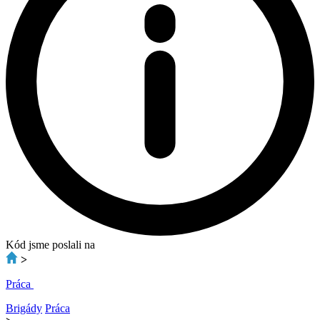
Kód jsme poslali na
>
Práca
Brigády
Práca