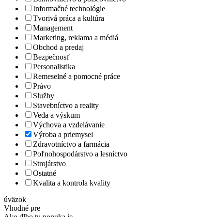
Informačné technológie
Tvorivá práca a kultúra
Management
Marketing, reklama a médiá
Obchod a predaj
Bezpečnosť
Personalistika
Remeselné a pomocné práce
Právo
Služby
Stavebníctvo a reality
Veda a výskum
Výchova a vzdelávanie
Výroba a priemysel
Zdravotníctvo a farmácia
Poľnohospodárstvo a lesníctvo
Strojárstvo
Ostatné
Kvalita a kontrola kvality
úväzok
Vhodné pre
Ako dlho tu ponuka je