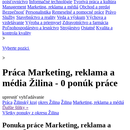
poisťovníctvo
Informačné technológie
Tvorivá práca a kultúra
Management
Marketing, reklama a médiá
Obchod a predaj
Bezpečnosť
Personalistika
Remeselné a pomocné práce
Právo
Služby
Stavebníctvo a reality
Veda a výskum
Výchova a
vzdelávanie
Výroba a priemysel
Zdravotníctvo a farmácia
Poľnohospodárstvo a lesníctvo
Strojárstvo
Ostatné
Kvalita a
kontrola kvality
>
Vyberte pozici
>
Práca Marketing, reklama a
média Žilina - 0 ponúk práce
upresniť vyhľadávanie
Práca
Žilinský kraj
okres Žilina
Žilina
Marketing, reklama a médiá
Ďalšie štítky »
Všetky ponuky z okresu Žilina
Ponuka práce Marketing, reklama a