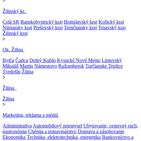
>
Žilinský kr.
Celá SR
Banskobystrický kraj
Bratislavský kraj
Košický kraj
Nitriansky kraj
Prešovský kraj
Trenčiansky kraj
Trnavský kraj
Žilinský kraj
>
Ok. Žilina
Bytča
Čadca
Dolný Kubín
Kysucké Nové Mesto
Liptovský
Mikuláš
Martin
Námestovo
Ružomberok
Turčianske Teplice
Tvrdošín
Žilina
>
Žilina
Žilina
>
Marketing, reklama a médiá
Administratíva
Automobilový priemysel
Ubytovanie, cestovný ruch,
gastronómia
Chémia a potravinárstvo
Doprava a zásobovanie
Ekonomika
Technika, elektrotechnika, energetika
Bankovníctvo a