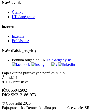
Návštevník
Články
Hľadané práce
inzerent
Inzercia
Prihlásenie
Naše ďalšie projekty
Ponuka brigád na SK
Fajn-brigady.sk
Fajn skupina pracovných portálov s. r. o.
Žilinská 1
81105 Bratislava
IČO: 55042902
DIČ: SK2121861973
© Copyright 2026
Fajn-praca.sk - Denne aktuálna ponuka práce z celej SR