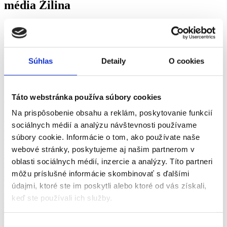
média Žilina
Práca Marketing, reklama a média Žilina a okolie - vyberte si z viac
ako 0+ overených ponúk práce v odbore Marketing, reklama a
média v meste Žilina za srpen 2026 na pracovnom portáli fajn-
praca.sk
Súhlas
Detaily
O cookies
Žilina
Odbory
Žilina
Pozícia
Žilina
Vhodné pre
Táto webstránka používa súbory cookies
Žilina
zkrácený úvazek >
Pozor chyba!
Adresa pracoviště
Na prispôsobenie obsahu a reklám, poskytovanie funkcií
Doprava a zásobovanie (1)
sociálnych médií a analýzu návštevnosti používame
Automobilový priemysel (1)
Administratíva (1)
súbory cookie. Informácie o tom, ako používate naše
Výroba a priemysel (2)
webové stránky, poskytujeme aj našim partnerom v
Ubytovanie, cestovný ruch, gastronómia
oblasti sociálnych médií, inzercie a analýzy. Títo partneri
Chémia a potravinárstvo
Ekonomika
môžu príslušné informácie skombinovať s ďalšími
Technika, elektrotechnika, energetika
údajmi, ktoré ste im poskytli alebo ktoré od vás získali,
Bankovníctvo a poisťovníctvo
keď ste používali ich služby.
Informačné technológie
Tvorivá práca a kultúra
Management
Výber