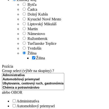
Bytča
Čadca
Dolný Kubín
Kysucké Nové Mesto
Liptovský Mikuláš
Martin
Námestovo
Ružomberok
Turčianske Teplice
Tvrdošín
Žilina
Žilina
Pozícia
Group select (výběr na skupiny)
?
alebo OBOR
Administratíva
Automobilový priemysel