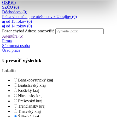
OZP (0)
SZČO (0)
Dôchodcov (0)
Práca vhodná aj pre utečencov z Ukrajiny (0)
aj od 15 rokov (0)
aj od 14 rokov (0)
Pozor chyba!
Adresa pracoviště
Agentúra (5)
Firma
Súkromná osoba
Úrad práce
Upresniť výsledok
Lokalita
Banskobystrický kraj
Bratislavský kraj
Košický kraj
Nitriansky kraj
Prešovský kraj
Trenčiansky kraj
Trnavský kraj
Žilinský kraj