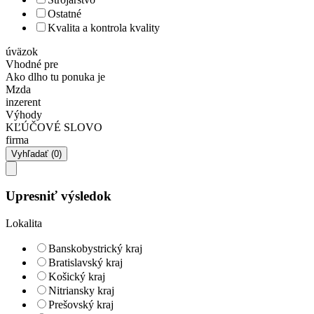
Ostatné
Kvalita a kontrola kvality
úväzok
Vhodné pre
Ako dlho tu ponuka je
Mzda
inzerent
Výhody
KĽÚČOVÉ SLOVO
firma
Upresniť výsledok
Lokalita
Banskobystrický kraj
Bratislavský kraj
Košický kraj
Nitriansky kraj
Prešovský kraj