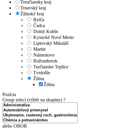
Trenčiansky kraj
Trnavský kraj
Žilinský kraj
Bytča
Čadca
Dolný Kubín
Kysucké Nové Mesto
Liptovský Mikuláš
Martin
Námestovo
Ružomberok
Turčianske Teplice
Tvrdošín
Žilina
Žilina
Pozícia
Group select (výběr na skupiny)
?
alebo OBOR