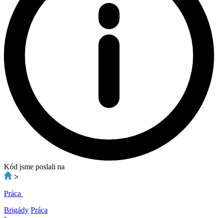
Kód jsme poslali na
>
Práca
Brigády
Práca