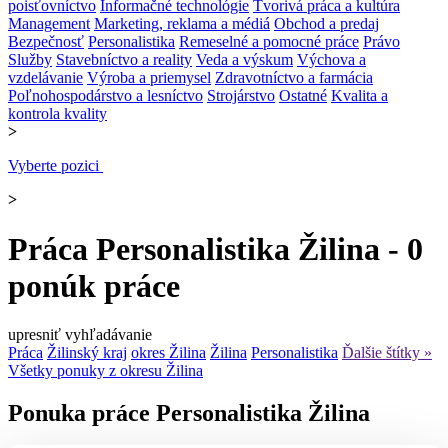
poisťovníctvo
Informačné technológie
Tvorivá práca a kultúra
Management
Marketing, reklama a médiá
Obchod a predaj
Bezpečnosť
Personalistika
Remeselné a pomocné práce
Právo
Služby
Stavebníctvo a reality
Veda a výskum
Výchova a
vzdelávanie
Výroba a priemysel
Zdravotníctvo a farmácia
Poľnohospodárstvo a lesníctvo
Strojárstvo
Ostatné
Kvalita a
kontrola kvality
>
Vyberte pozici
>
Práca Personalistika Žilina - 0
ponúk práce
upresniť vyhľadávanie
Práca
Žilinský kraj
okres Žilina
Žilina
Personalistika
Ďalšie štítky »
Všetky ponuky z okresu Žilina
Ponuka práce Personalistika Žilina