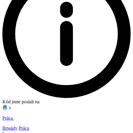
Kód jsme poslali na
>
Práca
Brigády
Práca