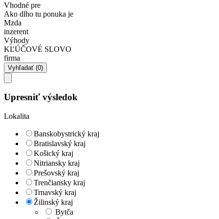
Vhodné pre
Ako dlho tu ponuka je
Mzda
inzerent
Výhody
KĽÚČOVÉ SLOVO
firma
Upresniť výsledok
Lokalita
Banskobystrický kraj
Bratislavský kraj
Košický kraj
Nitriansky kraj
Prešovský kraj
Trenčiansky kraj
Trnavský kraj
Žilinský kraj
Bytča