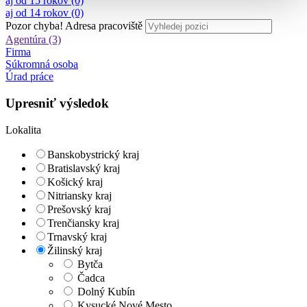
aj od 15 rokov (0)
aj od 14 rokov (0)
Pozor chyba!
Adresa pracoviště
Agentúra (3)
Firma
Súkromná osoba
Úrad práce
Upresniť výsledok
Lokalita
Banskobystrický kraj
Bratislavský kraj
Košický kraj
Nitriansky kraj
Prešovský kraj
Trenčiansky kraj
Trnavský kraj
Žilinský kraj
Bytča
Čadca
Dolný Kubín
Kysucké Nové Mesto