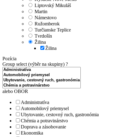
Liptovský Mikuláš
Martin
Námestovo
Ružomberok
Turčianske Teplice
Tvrdošín
Žilina
Žilina
Pozícia
Group select (výběr na skupiny)
?
alebo OBOR
Administratíva
Automobilový priemysel
Ubytovanie, cestovný ruch, gastronómia
Chémia a potravinárstvo
Doprava a zásobovanie
Ekonomika