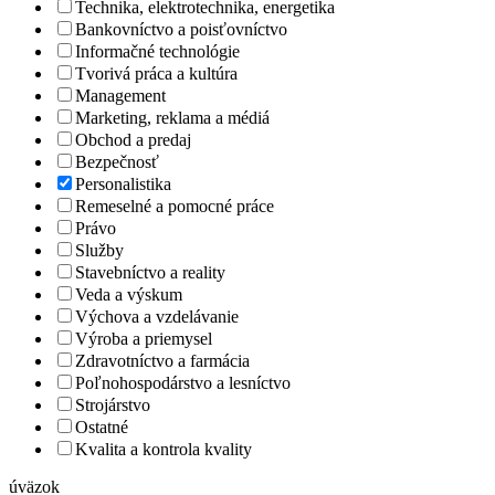
Technika, elektrotechnika, energetika
Bankovníctvo a poisťovníctvo
Informačné technológie
Tvorivá práca a kultúra
Management
Marketing, reklama a médiá
Obchod a predaj
Bezpečnosť
Personalistika
Remeselné a pomocné práce
Právo
Služby
Stavebníctvo a reality
Veda a výskum
Výchova a vzdelávanie
Výroba a priemysel
Zdravotníctvo a farmácia
Poľnohospodárstvo a lesníctvo
Strojárstvo
Ostatné
Kvalita a kontrola kvality
úväzok