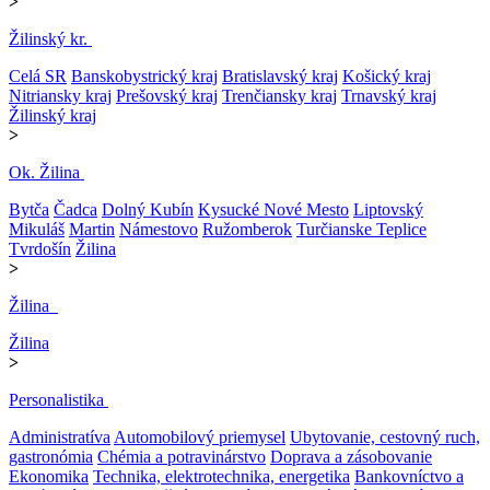
>
Žilinský kr.
Celá SR
Banskobystrický kraj
Bratislavský kraj
Košický kraj
Nitriansky kraj
Prešovský kraj
Trenčiansky kraj
Trnavský kraj
Žilinský kraj
>
Ok. Žilina
Bytča
Čadca
Dolný Kubín
Kysucké Nové Mesto
Liptovský
Mikuláš
Martin
Námestovo
Ružomberok
Turčianske Teplice
Tvrdošín
Žilina
>
Žilina
Žilina
>
Personalistika
Administratíva
Automobilový priemysel
Ubytovanie, cestovný ruch,
gastronómia
Chémia a potravinárstvo
Doprava a zásobovanie
Ekonomika
Technika, elektrotechnika, energetika
Bankovníctvo a