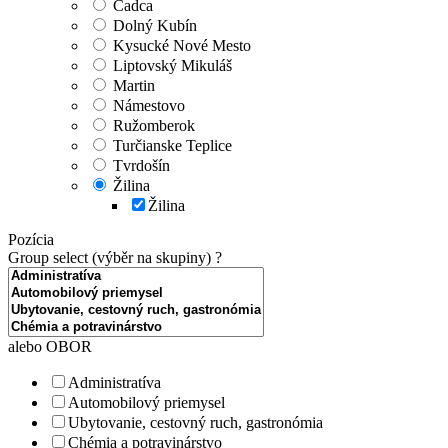
Čadca
Dolný Kubín
Kysucké Nové Mesto
Liptovský Mikuláš
Martin
Námestovo
Ružomberok
Turčianske Teplice
Tvrdošín
Žilina
Žilina
Pozícia
Group select (výběr na skupiny)
?
alebo OBOR
Administratíva
Automobilový priemysel
Ubytovanie, cestovný ruch, gastronómia
Chémia a potravinárstvo