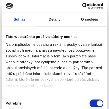
Práca Personalistika Žilina a okolie - vyberte si z viac ako 0+
overených ponúk práce v odbore Personalistika v meste Žilina za
srpen 2026 na pracovnom portáli fajn-praca.sk
Žilina
Odbory
Súhlas
Detaily
O cookies
Žilina
Pozícia
Žilina
Vhodné pre
Žilina
zkrácený úvazek >
Táto webstránka používa súbory cookies
Pozor chyba!
Adresa pracoviště
Doprava a zásobovanie (1)
Na prispôsobenie obsahu a reklám, poskytovanie funkcií
Automobilový priemysel (1)
sociálnych médií a analýzu návštevnosti používame
Administratíva (1)
Ubytovanie, cestovný ruch, gastronómia
súbory cookie. Informácie o tom, ako používate naše
Chémia a potravinárstvo
webové stránky, poskytujeme aj našim partnerom v
Ekonomika
oblasti sociálnych médií, inzercie a analýzy. Títo partneri
Technika, elektrotechnika, energetika
Bankovníctvo a poisťovníctvo
môžu príslušné informácie skombinovať s ďalšími
Informačné technológie
údajmi, ktoré ste im poskytli alebo ktoré od vás získali,
Tvorivá práca a kultúra
keď ste používali ich služby.
Management
Marketing, reklama a médiá
Obchod a predaj
Výber
Bezpečnosť
Personalistika
Potrebné
súhlasu
Remeselné a pomocné práce