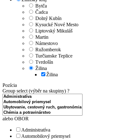
Bytča
Čadca
Dolný Kubín
Kysucké Nové Mesto
Liptovský Mikuláš
Martin
Námestovo
Ružomberok
Turčianske Teplice
Tvrdošín
Žilina
Žilina
Pozícia
Group select (výběr na skupiny)
?
alebo OBOR
Administratíva
Automobilový priemysel