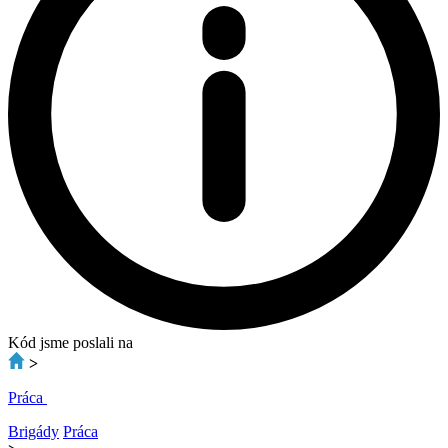
Kód jsme poslali na
>
Práca
Brigády
Práca