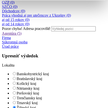
OZP (0)
SZČO (0)
Dôchodcov (0)
Práca vhodná aj pre utečencov z Ukrajiny (0)
aj od 15 rokov (0)
aj od 14 rokov (0)
Pozor chyba!
Adresa pracoviště
Agentúra (5)
Firma
Súkromná osoba
Úrad práce
Upresniť výsledok
Lokalita
Banskobystrický kraj
Bratislavský kraj
Košický kraj
Nitriansky kraj
Prešovský kraj
Trenčiansky kraj
Trnavský kraj
Žilinský kraj