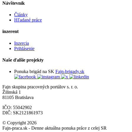
Návštevník
Články
Hľadané práce
inzerent
Inzercia
Prihlásenie
Naše ďalšie projekty
Ponuka brigád na SK
Fajn-brigady.sk
Fajn skupina pracovných portálov s. r. o.
Žilinská 1
81105 Bratislava
IČO: 55042902
DIČ: SK2121861973
© Copyright 2026
Fajn-praca.sk - Denne aktuálna ponuka práce z celej SR