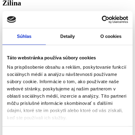
Žilina
Práca Řemeslné a pomocné práce Žilina a okolie - vyberte si z viac
ako 0+ overených ponúk práce v odbore Řemeslné a pomocné
práce v meste Žilina za srpen 2026 na pracovnom portáli fajn-
praca.sk
Súhlas
Detaily
O cookies
Žilina
Odbory
Žilina
Pozícia
Žilina
Vhodné pre
Táto webstránka používa súbory cookies
Žilina
zkrácený úvazek >
Pozor chyba!
Adresa pracoviště
Na prispôsobenie obsahu a reklám, poskytovanie funkcií
Doprava a zásobovanie (1)
sociálnych médií a analýzu návštevnosti používame
Automobilový priemysel (1)
Administratíva (1)
súbory cookie. Informácie o tom, ako používate naše
Výroba a priemysel (2)
webové stránky, poskytujeme aj našim partnerom v
Ubytovanie, cestovný ruch, gastronómia
oblasti sociálnych médií, inzercie a analýzy. Títo partneri
Chémia a potravinárstvo
Ekonomika
môžu príslušné informácie skombinovať s ďalšími
Technika, elektrotechnika, energetika
údajmi, ktoré ste im poskytli alebo ktoré od vás získali,
Bankovníctvo a poisťovníctvo
keď ste používali ich služby.
Informačné technológie
Tvorivá práca a kultúra
Management
Výber