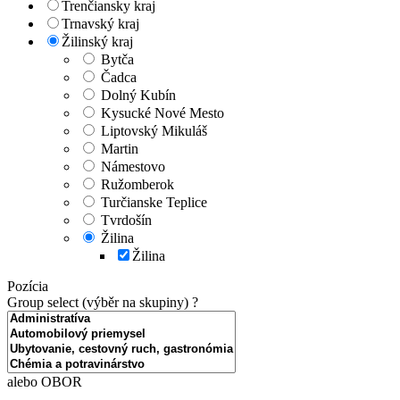
Trenčiansky kraj
Trnavský kraj
Žilinský kraj
Bytča
Čadca
Dolný Kubín
Kysucké Nové Mesto
Liptovský Mikuláš
Martin
Námestovo
Ružomberok
Turčianske Teplice
Tvrdošín
Žilina
Žilina
Pozícia
Group select (výběr na skupiny)
?
alebo OBOR