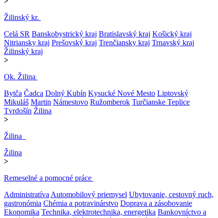
>
Žilinský kr.
Celá SR
Banskobystrický kraj
Bratislavský kraj
Košický kraj
Nitriansky kraj
Prešovský kraj
Trenčiansky kraj
Trnavský kraj
Žilinský kraj
>
Ok. Žilina
Bytča
Čadca
Dolný Kubín
Kysucké Nové Mesto
Liptovský
Mikuláš
Martin
Námestovo
Ružomberok
Turčianske Teplice
Tvrdošín
Žilina
>
Žilina
Žilina
>
Remeselné a pomocné práce
Administratíva
Automobilový priemysel
Ubytovanie, cestovný ruch,
gastronómia
Chémia a potravinárstvo
Doprava a zásobovanie
Ekonomika
Technika, elektrotechnika, energetika
Bankovníctvo a