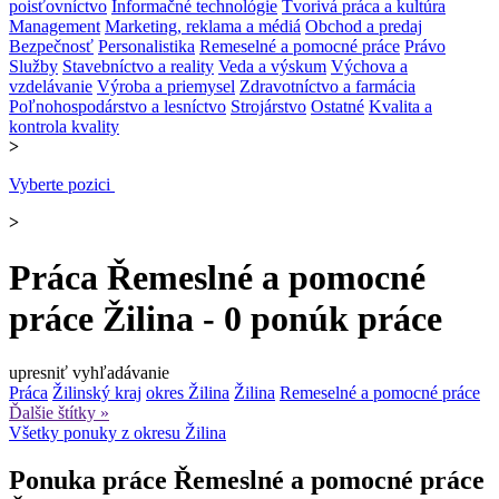
poisťovníctvo
Informačné technológie
Tvorivá práca a kultúra
Management
Marketing, reklama a médiá
Obchod a predaj
Bezpečnosť
Personalistika
Remeselné a pomocné práce
Právo
Služby
Stavebníctvo a reality
Veda a výskum
Výchova a
vzdelávanie
Výroba a priemysel
Zdravotníctvo a farmácia
Poľnohospodárstvo a lesníctvo
Strojárstvo
Ostatné
Kvalita a
kontrola kvality
>
Vyberte pozici
>
Práca Řemeslné a pomocné
práce Žilina - 0 ponúk práce
upresniť vyhľadávanie
Práca
Žilinský kraj
okres Žilina
Žilina
Remeselné a pomocné práce
Ďalšie štítky »
Všetky ponuky z okresu Žilina
Ponuka práce Řemeslné a pomocné práce