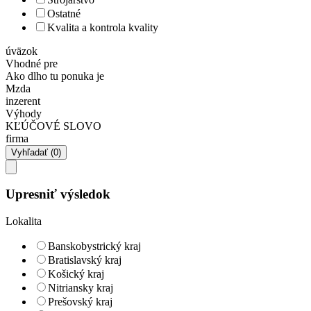
Ostatné
Kvalita a kontrola kvality
úväzok
Vhodné pre
Ako dlho tu ponuka je
Mzda
inzerent
Výhody
KĽÚČOVÉ SLOVO
firma
Upresniť výsledok
Lokalita
Banskobystrický kraj
Bratislavský kraj
Košický kraj
Nitriansky kraj
Prešovský kraj