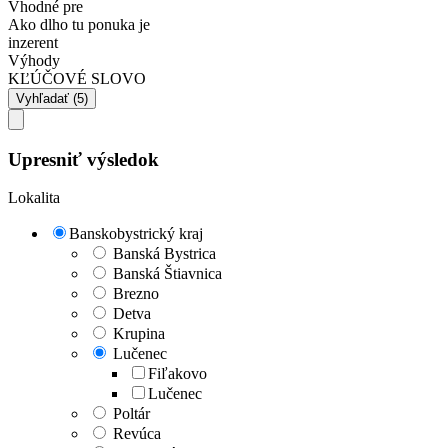
Vhodné pre
Ako dlho tu ponuka je
inzerent
Výhody
KĽÚČOVÉ SLOVO
Upresniť výsledok
Lokalita
Banskobystrický kraj
Banská Bystrica
Banská Štiavnica
Brezno
Detva
Krupina
Lučenec
Fiľakovo
Lučenec
Poltár
Revúca