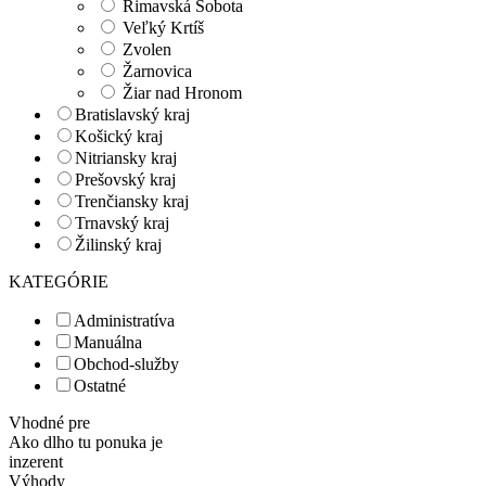
Rimavská Sobota
Veľký Krtíš
Zvolen
Žarnovica
Žiar nad Hronom
Bratislavský kraj
Košický kraj
Nitriansky kraj
Prešovský kraj
Trenčiansky kraj
Trnavský kraj
Žilinský kraj
KATEGÓRIE
Administratíva
Manuálna
Obchod-služby
Ostatné
Vhodné pre
Ako dlho tu ponuka je
inzerent
Výhody