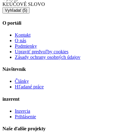
KĽÚČOVÉ SLOVO
O portáli
Kontakt
O nás
Podmienky
Upraviť predvoľby cookies
Zásady ochrany osobných údajov
Návštevník
Články
Hľadané práce
inzerent
Inzercia
Prihlásenie
Naše ďalšie projekty