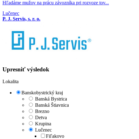
Hľadáme mužov na prácu závozníka pri rozvoze tov...
Lučenec
P. J. Servis, s. r. o.
Upresniť výsledok
Lokalita
Banskobystrický kraj
Banská Bystrica
Banská Štiavnica
Brezno
Detva
Krupina
Lučenec
Fiľakovo