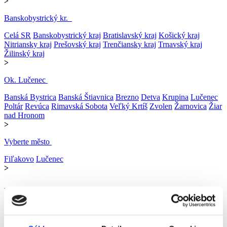
>
Banskobystrický kr.
Celá SR
Banskobystrický kraj
Bratislavský kraj
Košický kraj
Nitriansky kraj
Prešovský kraj
Trenčiansky kraj
Trnavský kraj
Žilinský kraj
>
Ok. Lučenec
Banská Bystrica
Banská Štiavnica
Brezno
Detva
Krupina
Lučenec
Poltár
Revúca
Rimavská Sobota
Veľký Krtíš
Zvolen
Žarnovica
Žiar
nad Hronom
>
Vyberte město
Fiľakovo
Lučenec
>
Brigády okres
5
ponúk brigád
upresniť vyhľadávanie
Brigády
Banskobystrický kraj
okres Lučenec
Ďalšie štítky »