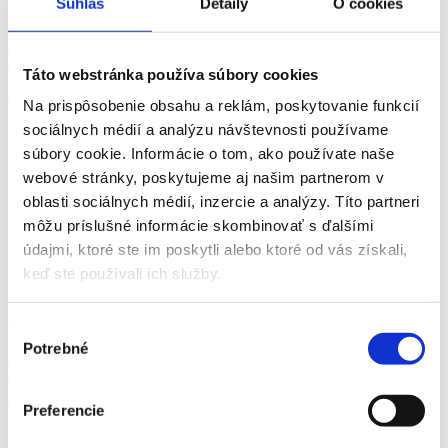
Súhlas
Detaily
O cookies
06.08.2026
Termín 14.08. Závozník pri rozvoze
Táto webstránka používa súbory cookies
elektrospotrebičov
Na prispôsobenie obsahu a reklám, poskytovanie funkcií
sociálnych médií a analýzu návštevnosti používame
Hľadáme mužov na prácu závozníka pri rozvoze tov...
súbory cookie. Informácie o tom, ako používate naše
Lučenec
webové stránky, poskytujeme aj našim partnerom v
P. J. Servis, s. r. o.
oblasti sociálnych médií, inzercie a analýzy. Títo partneri
môžu príslušné informácie skombinovať s ďalšími
údajmi, ktoré ste im poskytli alebo ktoré od vás získali,
keď ste používali ich služby.
06.08.2026
Výber
Potrebné
súhlasu
Termín 13.08. Závozník pri rozvoze
elektrospotrebičov
Preferencie
Hľadáme mužov na prácu závozníka pri rozvoze tov...