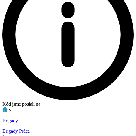
Kód jsme poslali na
>
Brigády
Brigády
Práca