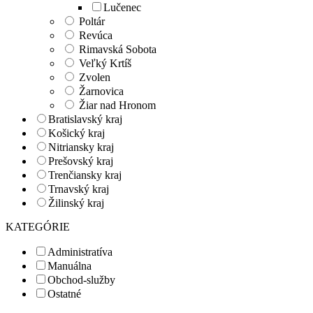
Lučenec
Poltár
Revúca
Rimavská Sobota
Veľký Krtíš
Zvolen
Žarnovica
Žiar nad Hronom
Bratislavský kraj
Košický kraj
Nitriansky kraj
Prešovský kraj
Trenčiansky kraj
Trnavský kraj
Žilinský kraj
KATEGÓRIE
Administratíva
Manuálna
Obchod-služby
Ostatné