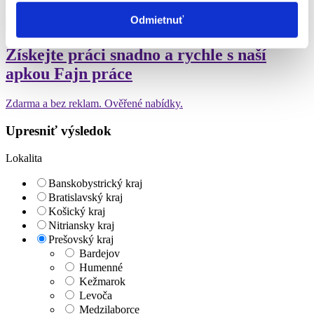
náš tip
Odmietnuť
Získejte práci snadno a rychle s naší
apkou Fajn práce
Zdarma a bez reklam. Ověřené nabídky.
Upresniť výsledok
Lokalita
Banskobystrický kraj
Bratislavský kraj
Košický kraj
Nitriansky kraj
Prešovský kraj
Bardejov
Humenné
Kežmarok
Levoča
Medzilaborce