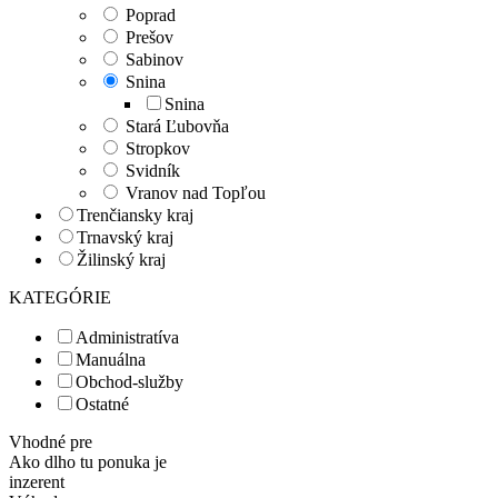
Poprad
Prešov
Sabinov
Snina
Snina
Stará Ľubovňa
Stropkov
Svidník
Vranov nad Topľou
Trenčiansky kraj
Trnavský kraj
Žilinský kraj
KATEGÓRIE
Administratíva
Manuálna
Obchod-služby
Ostatné
Vhodné pre
Ako dlho tu ponuka je
inzerent