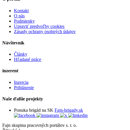
Kontakt
O nás
Podmienky
Upraviť predvoľby cookies
Zásady ochrany osobných údajov
Návštevník
Články
Hľadané práce
inzerent
Inzercia
Prihlásenie
Naše ďalšie projekty
Ponuka brigád na SK
Fajn-brigady.sk
Fajn skupina pracovných portálov s. r. o.