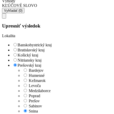
Výhody
KĽÚČOVÉ SLOVO
Upresniť výsledok
Lokalita
Banskobystrický kraj
Bratislavský kraj
Košický kraj
Nitriansky kraj
Prešovský kraj
Bardejov
Humenné
Kežmarok
Levoča
Medzilaborce
Poprad
Prešov
Sabinov
Snina