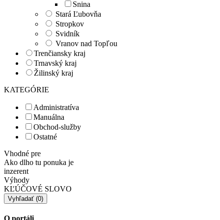
Snina
Stará Ľubovňa
Stropkov
Svidník
Vranov nad Topľou
Trenčiansky kraj
Trnavský kraj
Žilinský kraj
KATEGÓRIE
Administratíva
Manuálna
Obchod-služby
Ostatné
Vhodné pre
Ako dlho tu ponuka je
inzerent
Výhody
KĽÚČOVÉ SLOVO
O portáli