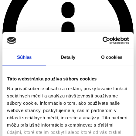
Súhlas
Detaily
O cookies
Táto webstránka používa súbory cookies
Na prispôsobenie obsahu a reklám, poskytovanie funkcií
sociálnych médií a analýzu návštevnosti používame
súbory cookie. Informácie o tom, ako používate naše
Kód jsme poslali na
webové stránky, poskytujeme aj našim partnerom v
>
oblasti sociálnych médií, inzercie a analýzy. Títo partneri
Brigády
môžu príslušné informácie skombinovať s ďalšími
Brigády
Práca
údajmi, ktoré ste im poskytli alebo ktoré od vás získali,