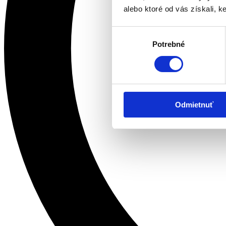
alebo ktoré od vás získali, ke
Výber
Potrebné
súhlasu
Odmietnuť