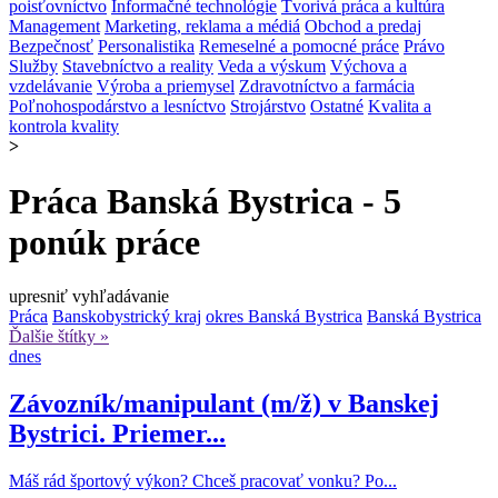
poisťovníctvo
Informačné technológie
Tvorivá práca a kultúra
Management
Marketing, reklama a médiá
Obchod a predaj
Bezpečnosť
Personalistika
Remeselné a pomocné práce
Právo
Služby
Stavebníctvo a reality
Veda a výskum
Výchova a
vzdelávanie
Výroba a priemysel
Zdravotníctvo a farmácia
Poľnohospodárstvo a lesníctvo
Strojárstvo
Ostatné
Kvalita a
kontrola kvality
>
Práca Banská Bystrica - 5
ponúk práce
upresniť vyhľadávanie
Práca
Banskobystrický kraj
okres Banská Bystrica
Banská Bystrica
Ďalšie štítky »
dnes
Závozník/manipulant (m/ž) v Banskej
Bystrici. Priemer...
Máš rád športový výkon? Chceš pracovať vonku? Po...