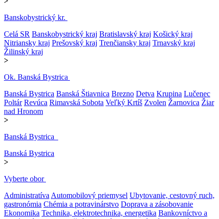
>
Banskobystrický kr.
Celá SR
Banskobystrický kraj
Bratislavský kraj
Košický kraj
Nitriansky kraj
Prešovský kraj
Trenčiansky kraj
Trnavský kraj
Žilinský kraj
>
Ok. Banská Bystrica
Banská Bystrica
Banská Štiavnica
Brezno
Detva
Krupina
Lučenec
Poltár
Revúca
Rimavská Sobota
Veľký Krtíš
Zvolen
Žarnovica
Žiar
nad Hronom
>
Banská Bystrica
Banská Bystrica
>
Vyberte obor
Administratíva
Automobilový priemysel
Ubytovanie, cestovný ruch,
gastronómia
Chémia a potravinárstvo
Doprava a zásobovanie
Ekonomika
Technika, elektrotechnika, energetika
Bankovníctvo a