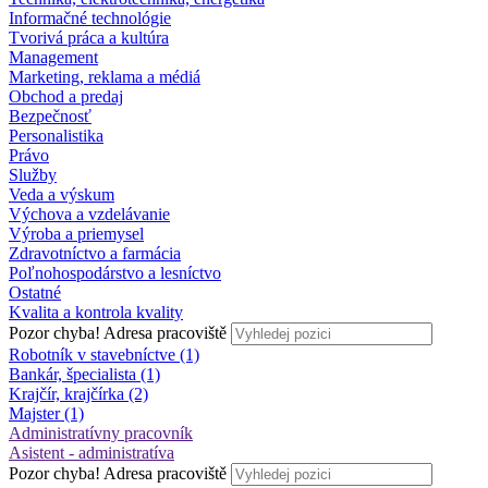
Informačné technológie
Tvorivá práca a kultúra
Management
Marketing, reklama a médiá
Obchod a predaj
Bezpečnosť
Personalistika
Právo
Služby
Veda a výskum
Výchova a vzdelávanie
Výroba a priemysel
Zdravotníctvo a farmácia
Poľnohospodárstvo a lesníctvo
Ostatné
Kvalita a kontrola kvality
Pozor chyba!
Adresa pracoviště
Robotník v stavebníctve (1)
Bankár, špecialista (1)
Krajčír, krajčírka (2)
Majster (1)
Administratívny pracovník
Asistent - administratíva
Pozor chyba!
Adresa pracoviště