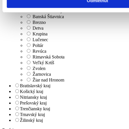
Odmietnuť
Banská Bystrica
Banská Bystrica
Banská Štiavnica
Brezno
Detva
Krupina
Lučenec
Poltár
Revúca
Rimavská Sobota
Veľký Krtíš
Zvolen
Žarnovica
Žiar nad Hronom
Bratislavský kraj
Košický kraj
Nitriansky kraj
Prešovský kraj
Trenčiansky kraj
Trnavský kraj
Žilinský kraj