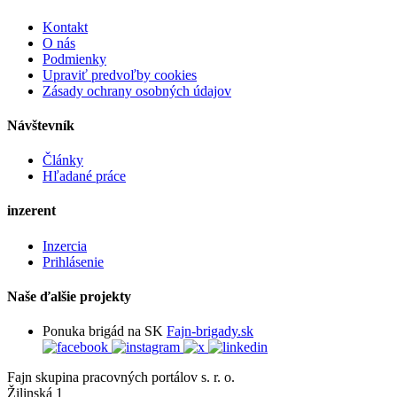
Kontakt
O nás
Podmienky
Upraviť predvoľby cookies
Zásady ochrany osobných údajov
Návštevník
Články
Hľadané práce
inzerent
Inzercia
Prihlásenie
Naše ďalšie projekty
Ponuka brigád na SK
Fajn-brigady.sk
Fajn skupina pracovných portálov s. r. o.
Žilinská 1