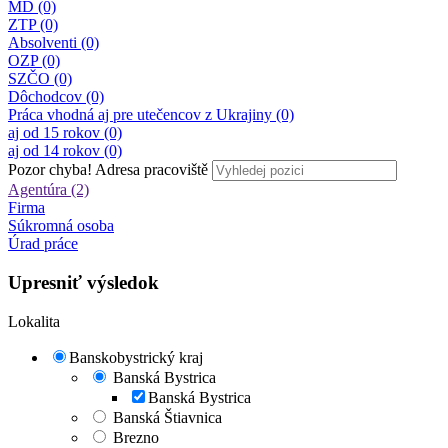
MD (0)
ZTP (0)
Absolventi (0)
OZP (0)
SZČO (0)
Dôchodcov (0)
Práca vhodná aj pre utečencov z Ukrajiny (0)
aj od 15 rokov (0)
aj od 14 rokov (0)
Pozor chyba!
Adresa pracoviště
Agentúra (2)
Firma
Súkromná osoba
Úrad práce
Upresniť výsledok
Lokalita
Banskobystrický kraj
Banská Bystrica
Banská Bystrica
Banská Štiavnica
Brezno