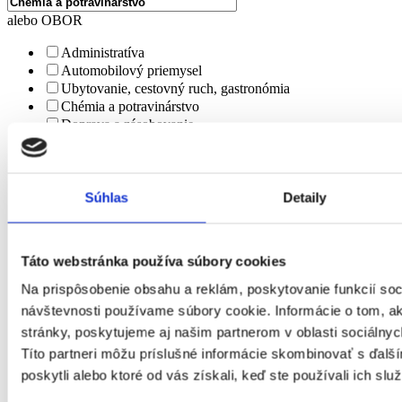
alebo OBOR
Administratíva
Automobilový priemysel
Ubytovanie, cestovný ruch, gastronómia
Chémia a potravinárstvo
Doprava a zásobovanie
Ekonomika
Technika, elektrotechnika, energetika
Bankovníctvo a poisťovníctvo
Informačné technológie
Súhlas
Detaily
Tvorivá práca a kultúra
Management
Marketing, reklama a médiá
Táto webstránka používa súbory cookies
Obchod a predaj
Bezpečnosť
Na prispôsobenie obsahu a reklám, poskytovanie funkcií soc
Personalistika
návštevnosti používame súbory cookie. Informácie o tom, 
Remeselné a pomocné práce
stránky, poskytujeme aj našim partnerom v oblasti sociálnych
Právo
Títo partneri môžu príslušné informácie skombinovať s ďalší
Služby
poskytli alebo ktoré od vás získali, keď ste používali ich služ
Stavebníctvo a reality
Veda a výskum