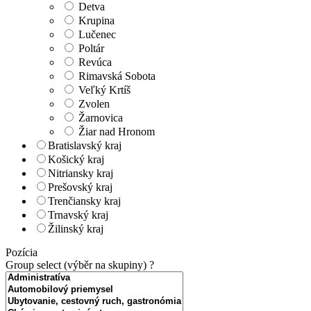
Detva
Krupina
Lučenec
Poltár
Revúca
Rimavská Sobota
Veľký Krtíš
Zvolen
Žarnovica
Žiar nad Hronom
Bratislavský kraj
Košický kraj
Nitriansky kraj
Prešovský kraj
Trenčiansky kraj
Trnavský kraj
Žilinský kraj
Pozícia
Group select (výběr na skupiny)
?