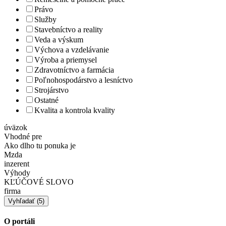
Právo
Služby
Stavebníctvo a reality
Veda a výskum
Výchova a vzdelávanie
Výroba a priemysel
Zdravotníctvo a farmácia
Poľnohospodárstvo a lesníctvo
Strojárstvo
Ostatné
Kvalita a kontrola kvality
úväzok
Vhodné pre
Ako dlho tu ponuka je
Mzda
inzerent
Výhody
KĽÚČOVÉ SLOVO
firma
O portáli