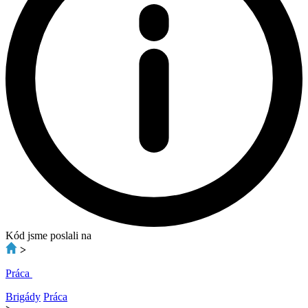
Kód jsme poslali na
>
Práca
Brigády
Práca