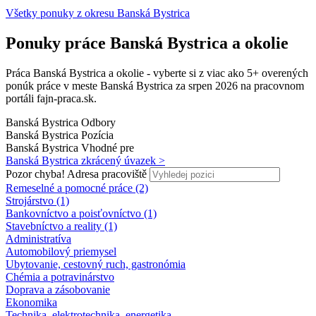
Všetky ponuky z okresu Banská Bystrica
Ponuky práce Banská Bystrica a okolie
Práca Banská Bystrica a okolie - vyberte si z viac ako 5+ overených
ponúk práce v meste Banská Bystrica za srpen 2026 na pracovnom
portáli fajn-praca.sk.
Banská Bystrica
Odbory
Banská Bystrica
Pozícia
Banská Bystrica
Vhodné pre
Banská Bystrica
zkrácený úvazek >
Pozor chyba!
Adresa pracoviště
Remeselné a pomocné práce (2)
Strojárstvo (1)
Bankovníctvo a poisťovníctvo (1)
Stavebníctvo a reality (1)
Administratíva
Automobilový priemysel
Ubytovanie, cestovný ruch, gastronómia
Chémia a potravinárstvo
Doprava a zásobovanie
Ekonomika
Technika, elektrotechnika, energetika