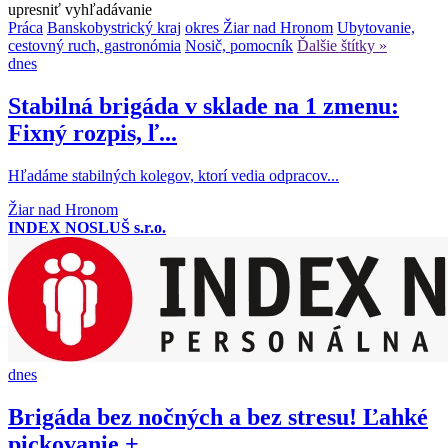
upresniť vyhľadávanie
Práca
Banskobystrický kraj
okres Žiar nad Hronom
Ubytovanie,
cestovný ruch, gastronómia
Nosič, pomocník
Ďalšie štítky »
dnes
Stabilná brigáda v sklade na 1 zmenu:
Fixný rozpis, ľ...
Hľadáme stabilných kolegov, ktorí vedia odpracov...
Žiar nad Hronom
INDEX NOSLUŠ s.r.o.
dnes
Brigáda bez nočných a bez stresu! Ľahké
pickovanie + ...