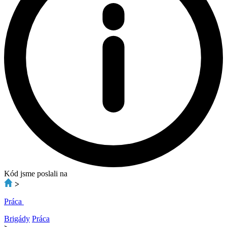
Kód jsme poslali na
>
Práca
Brigády
Práca