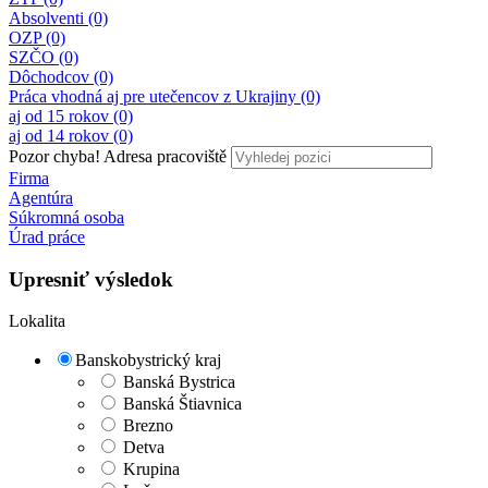
Absolventi (0)
OZP (0)
SZČO (0)
Dôchodcov (0)
Práca vhodná aj pre utečencov z Ukrajiny (0)
aj od 15 rokov (0)
aj od 14 rokov (0)
Pozor chyba!
Adresa pracoviště
Firma
Agentúra
Súkromná osoba
Úrad práce
Upresniť výsledok
Lokalita
Banskobystrický kraj
Banská Bystrica
Banská Štiavnica
Brezno
Detva
Krupina