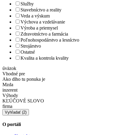
Služby
Stavebníctvo a reality
Veda a výskum
Výchova a vzdelávanie
Výroba a priemysel
Zdravotníctvo a farmácia
Poľnohospodárstvo a lesníctvo
Strojárstvo
Ostatné
Kvalita a kontrola kvality
úväzok
Vhodné pre
Ako dlho tu ponuka je
Mzda
inzerent
Výhody
KĽÚČOVÉ SLOVO
firma
O portáli