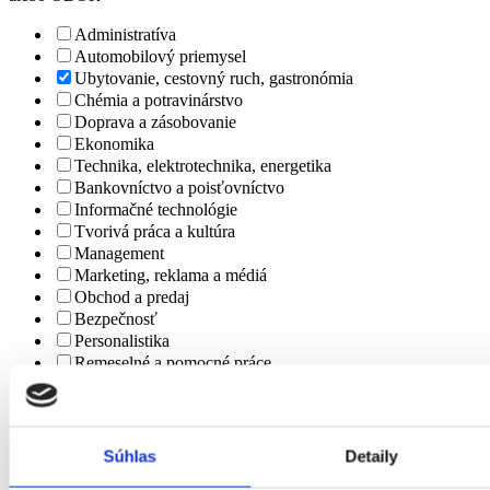
Administratíva
Automobilový priemysel
Ubytovanie, cestovný ruch, gastronómia
Chémia a potravinárstvo
Doprava a zásobovanie
Ekonomika
Technika, elektrotechnika, energetika
Bankovníctvo a poisťovníctvo
Informačné technológie
Tvorivá práca a kultúra
Management
Marketing, reklama a médiá
Obchod a predaj
Bezpečnosť
Personalistika
Remeselné a pomocné práce
Právo
Služby
Stavebníctvo a reality
Veda a výskum
Súhlas
Detaily
Výchova a vzdelávanie