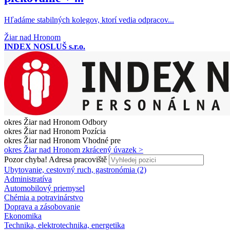
Hľadáme stabilných kolegov, ktorí vedia odpracov...
Žiar nad Hronom
INDEX NOSLUŠ s.r.o.
okres Žiar nad Hronom
Odbory
okres Žiar nad Hronom
Pozícia
okres Žiar nad Hronom
Vhodné pre
okres Žiar nad Hronom
zkrácený úvazek >
Pozor chyba!
Adresa pracoviště
Ubytovanie, cestovný ruch, gastronómia (2)
Administratíva
Automobilový priemysel
Chémia a potravinárstvo
Doprava a zásobovanie
Ekonomika
Technika, elektrotechnika, energetika