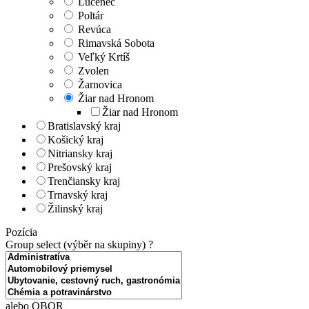
Lučenec
Poltár
Revúca
Rimavská Sobota
Veľký Krtíš
Zvolen
Žarnovica
Žiar nad Hronom
Žiar nad Hronom
Bratislavský kraj
Košický kraj
Nitriansky kraj
Prešovský kraj
Trenčiansky kraj
Trnavský kraj
Žilinský kraj
Pozícia
Group select (výběr na skupiny)
?
alebo OBOR