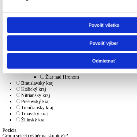
Banská Štiavnica
Brezno
Detva
Krupina
Povoliť všetko
Lučenec
Poltár
Revúca
Povoliť výber
Rimavská Sobota
Veľký Krtíš
Zvolen
Odmietnuť
Žarnovica
Žiar nad Hronom
Žiar nad Hronom
Bratislavský kraj
Košický kraj
Nitriansky kraj
Prešovský kraj
Trenčiansky kraj
Trnavský kraj
Žilinský kraj
Pozícia
Group select (výběr na skupiny)
?