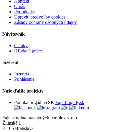
Kontakt
O nás
Podmienky
Upraviť predvoľby cookies
Zásady ochrany osobných údajov
Návštevník
Články
Hľadané práce
inzerent
Inzercia
Prihlásenie
Naše ďalšie projekty
Ponuka brigád na SK
Fajn-brigady.sk
Fajn skupina pracovných portálov s. r. o.
Žilinská 1
81105 Bratislava