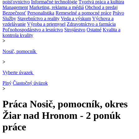
poisťovníctvo
Informačné technológie
Tvorivá práca a kultúra
Management
Marketing, reklama a médiá
Obchod a predaj
Bezpečnosť
Personalistika
Remeselné a pomocné práce
Právo
Služby
Stavebníctvo a reality
Veda a výskum
Výchova a
vzdelávanie
Výroba a priemysel
Zdravotníctvo a farmácia
Poľnohospodárstvo a lesníctvo
Strojárstvo
Ostatné
Kvalita a
kontrola kvality
>
Nosič, pomocník
>
Vyberte úvazek
Plný
Čiastočný úväzok
>
Práca Nosič, pomocník, okres
Žiar nad Hronom - 2 ponúk
práce