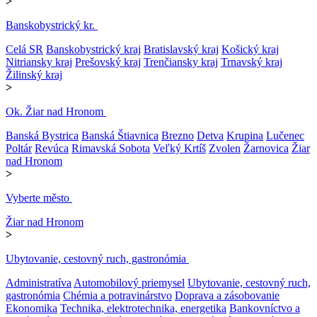
>
Banskobystrický kr.
Celá SR
Banskobystrický kraj
Bratislavský kraj
Košický kraj
Nitriansky kraj
Prešovský kraj
Trenčiansky kraj
Trnavský kraj
Žilinský kraj
>
Ok. Žiar nad Hronom
Banská Bystrica
Banská Štiavnica
Brezno
Detva
Krupina
Lučenec
Poltár
Revúca
Rimavská Sobota
Veľký Krtíš
Zvolen
Žarnovica
Žiar
nad Hronom
>
Vyberte město
Žiar nad Hronom
>
Ubytovanie, cestovný ruch, gastronómia
Administratíva
Automobilový priemysel
Ubytovanie, cestovný ruch,
gastronómia
Chémia a potravinárstvo
Doprava a zásobovanie
Ekonomika
Technika, elektrotechnika, energetika
Bankovníctvo a