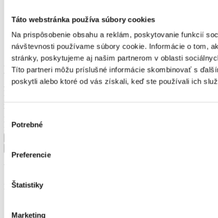
Výroba a priemysel
Zdravotníctvo a farmácia
Táto webstránka používa súbory cookies
Poľnohospodárstvo a lesníctvo
Strojárstvo
Na prispôsobenie obsahu a reklám, poskytovanie funkcií soc
Ostatné
návštevnosti používame súbory cookie. Informácie o tom, 
Kvalita a kontrola kvality
stránky, poskytujeme aj našim partnerom v oblasti sociálnych
úväzok
Títo partneri môžu príslušné informácie skombinovať s ďalší
Vhodné pre
poskytli alebo ktoré od vás získali, keď ste používali ich služ
Ako dlho tu ponuka je
Mzda
inzerent
Výhody
Výber
KĽÚČOVÉ SLOVO
Potrebné
súhlasu
firma
Preferencie
Upresniť výsledok
Štatistiky
Lokalita
Banskobystrický kraj
Banská Bystrica
Marketing