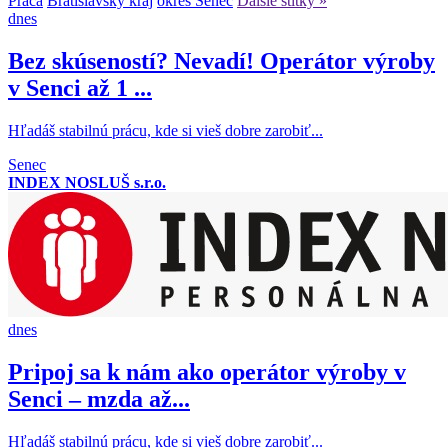
Práca
Bratislavský kraj
okres Senec
Ďalšie štítky »
dnes
Bez skúseností? Nevadí! Operátor výroby
v Senci až 1 ...
Hľadáš stabilnú prácu, kde si vieš dobre zarobiť...
Senec
INDEX NOSLUŠ s.r.o.
dnes
Pripoj sa k nám ako operátor výroby v
Senci – mzda až...
Hľadáš stabilnú prácu, kde si vieš dobre zarobiť...