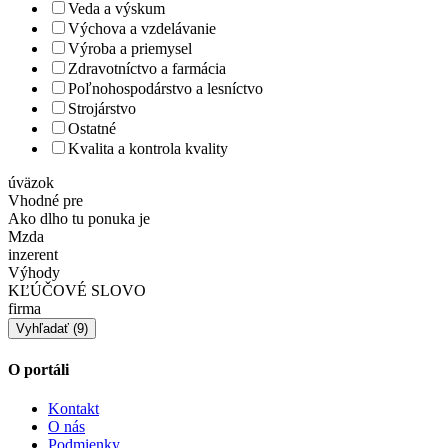
Veda a výskum
Výchova a vzdelávanie
Výroba a priemysel
Zdravotníctvo a farmácia
Poľnohospodárstvo a lesníctvo
Strojárstvo
Ostatné
Kvalita a kontrola kvality
úväzok
Vhodné pre
Ako dlho tu ponuka je
Mzda
inzerent
Výhody
KĽÚČOVÉ SLOVO
firma
O portáli
Kontakt
O nás
Podmienky