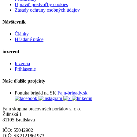
Upraviť predvoľby cookies
Zásady ochrany osobných údajov
Návštevník
Články
Hľadané práce
inzerent
Inzercia
Prihlásenie
Naše ďalšie projekty
Ponuka brigád na SK
Fajn-brigady.sk
Fajn skupina pracovných portálov s. r. o.
Žilinská 1
81105 Bratislava
IČO: 55042902
DIČ: SK2121861973