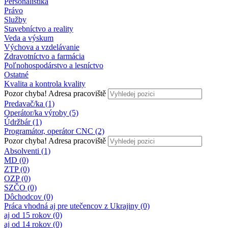
Personalistika
Právo
Služby
Stavebníctvo a reality
Veda a výskum
Výchova a vzdelávanie
Zdravotníctvo a farmácia
Poľnohospodárstvo a lesníctvo
Ostatné
Kvalita a kontrola kvality
Pozor chyba!
Adresa pracoviště
Predavač/ka (1)
Operátor/ka výroby (5)
Údržbár (1)
Programátor, operátor CNC (2)
Pozor chyba!
Adresa pracoviště
Absolventi (1)
MD (0)
ZTP (0)
OZP (0)
SZČO (0)
Dôchodcov (0)
Práca vhodná aj pre utečencov z Ukrajiny (0)
aj od 15 rokov (0)
aj od 14 rokov (0)