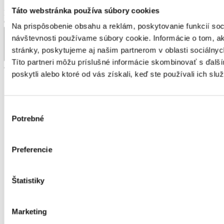
Táto webstránka používa súbory cookies
Pozícia
Group select (výběr na skupiny)
?
Na prispôsobenie obsahu a reklám, poskytovanie funkcií soc
návštevnosti používame súbory cookie. Informácie o tom, 
stránky, poskytujeme aj našim partnerom v oblasti sociálnych
Títo partneri môžu príslušné informácie skombinovať s ďalší
alebo OBOR
poskytli alebo ktoré od vás získali, keď ste používali ich služ
Administratíva
Automobilový priemysel
Ubytovanie, cestovný ruch, gastronómia
Výber
Chémia a potravinárstvo
Potrebné
súhlasu
Doprava a zásobovanie
Ekonomika
Technika, elektrotechnika, energetika
Preferencie
Bankovníctvo a poisťovníctvo
Informačné technológie
Tvorivá práca a kultúra
Štatistiky
Management
Marketing, reklama a médiá
Obchod a predaj
Marketing
Bezpečnosť