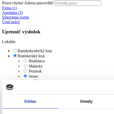
Pozor chyba!
Adresa pracoviště
Firma (1)
Agentúra (3)
Súkromná osoba
Úrad práce
Upresniť výsledok
Lokalita
Banskobystrický kraj
Bratislavský kraj
Bratislava
Malacky
Pezinok
Senec
Senec
Košický kraj
Nitriansky kraj
Prešovský kraj
Súhlas
Detaily
Trenčiansky kraj
Trnavský kraj
Žilinský kraj