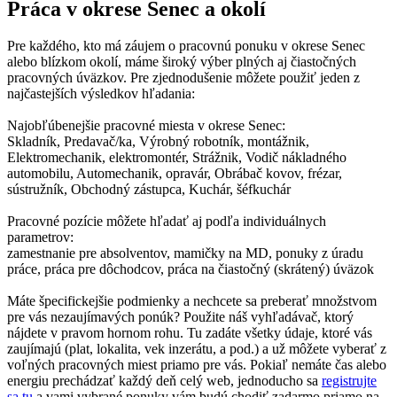
Práca v okrese Senec a okolí
Pre každého, kto má záujem o pracovnú ponuku v okrese Senec
alebo blízkom okolí, máme široký výber plných aj čiastočných
pracovných úväzkov. Pre zjednodušenie môžete použiť jeden z
najčastejších výsledkov hľadania:
Najobľúbenejšie pracovné miesta v okrese Senec:
Skladník, Predavač/ka, Výrobný robotník, montážnik,
Elektromechanik, elektromontér, Strážnik, Vodič nákladného
automobilu, Automechanik, opravár, Obrábač kovov, frézar,
sústružník, Obchodný zástupca, Kuchár, šéfkuchár
Pracovné pozície môžete hľadať aj podľa individuálnych
parametrov:
zamestnanie pre absolventov, mamičky na MD, ponuky z úradu
práce, práca pre dôchodcov, práca na čiastočný (skrátený) úväzok
Máte špecifickejšie podmienky a nechcete sa preberať množstvom
pre vás nezaujímavých ponúk? Použite náš vyhľadávač, ktorý
nájdete v pravom hornom rohu. Tu zadáte všetky údaje, ktoré vás
zaujímajú (plat, lokalita, vek inzerátu, a pod.) a už môžete vyberať z
voľných pracovných miest priamo pre vás. Pokiaľ nemáte čas alebo
energiu prechádzať každý deň celý web, jednoducho sa
registrujte
sa tu
a vami vybrané ponuky vám budú chodiť zadarmo priamo na