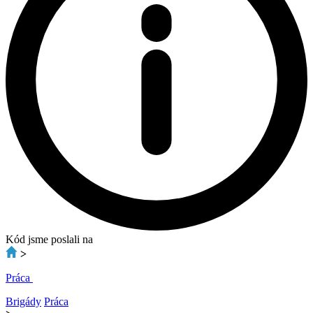
Kód jsme poslali na
>
Práca
Brigády
Práca