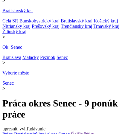
>
Bratislavský kr.
Celá SR
Banskobystrický kraj
Bratislavský kraj
Košický kraj
Nitriansky kraj
Prešovský kraj
Trenčiansky kraj
Trnavský kraj
Žilinský kraj
>
Ok. Senec
Bratislava
Malacky
Pezinok
Senec
>
Vyberte město
Senec
>
Práca okres Senec - 9 ponúk
práce
upresniť vyhľadávanie