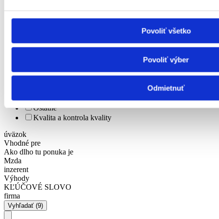
Personalistika
Remeselné a pomocné práce
Právo
Služby
Povoliť všetko
Stavebníctvo a reality
Veda a výskum
Výchova a vzdelávanie
Povoliť výber
Výroba a priemysel
Zdravotníctvo a farmácia
Odmietnuť
Poľnohospodárstvo a lesníctvo
Strojárstvo
Ostatné
Kvalita a kontrola kvality
úväzok
Vhodné pre
Ako dlho tu ponuka je
Mzda
inzerent
Výhody
KĽÚČOVÉ SLOVO
firma