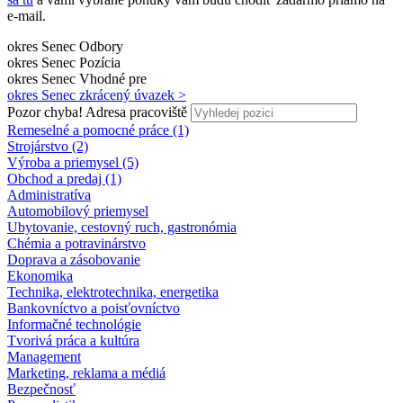
e-mail.
okres Senec
Odbory
okres Senec
Pozícia
okres Senec
Vhodné pre
okres Senec
zkrácený úvazek >
Pozor chyba!
Adresa pracoviště
Remeselné a pomocné práce (1)
Strojárstvo (2)
Výroba a priemysel (5)
Obchod a predaj (1)
Administratíva
Automobilový priemysel
Ubytovanie, cestovný ruch, gastronómia
Chémia a potravinárstvo
Doprava a zásobovanie
Ekonomika
Technika, elektrotechnika, energetika
Bankovníctvo a poisťovníctvo
Informačné technológie
Tvorivá práca a kultúra
Management
Marketing, reklama a médiá
Bezpečnosť